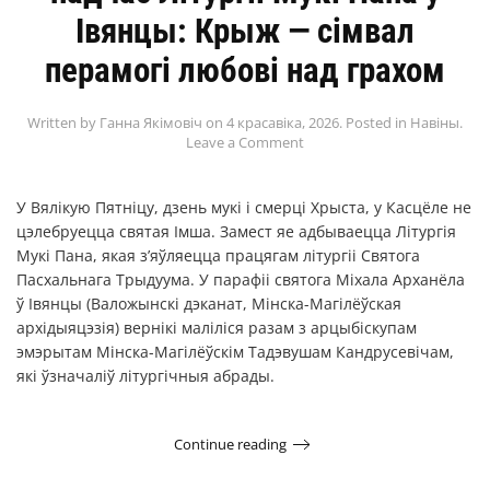
Івянцы: Крыж — сiмвал
перамогi любовi над грахом
Written by
Ганна Якімовіч
on
4 красавіка, 2026
. Posted in
Навіны
.
Leave a Comment
У Вялікую Пятніцу, дзень мукі і смерці Хрыста, у Касцёле не
цэлебруецца святая Імша. Замест яе адбываецца Літургія
Мукі Пана, якая з’яўляецца працягам літургіі Святога
Пасхальнага Трыдуума. У парафіі святога Міхала Арханёла
ў Івянцы (Валожынскі дэканат, Мінска-Магілёўская
архідыяцэзія) вернікі маліліся разам з арцыбіскупам
эмэрытам Мінска-Магілёўскім Тадэвушам Кандрусевічам,
які ўзначаліў літургічныя абрады.
Continue reading