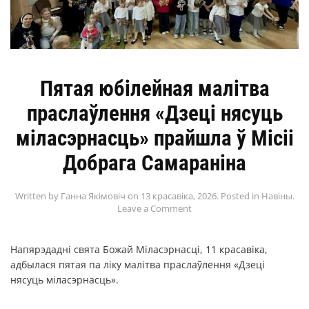
Пятая юбілейная малітва
праслаўлення «Дзеці нясуць
міласэрнасць» прайшла ў Місіі
Добрага Самараніна
Written by
Ганна Якімовіч
on
13 красавіка, 2026
. Posted in
Навіны
.
Leave a Comment
Напярэдадні свята Божай Міласэрнасці, 11 красавіка,
адбылася пятая па ліку малітва праслаўлення «Дзеці
нясуць міласэрнасць».