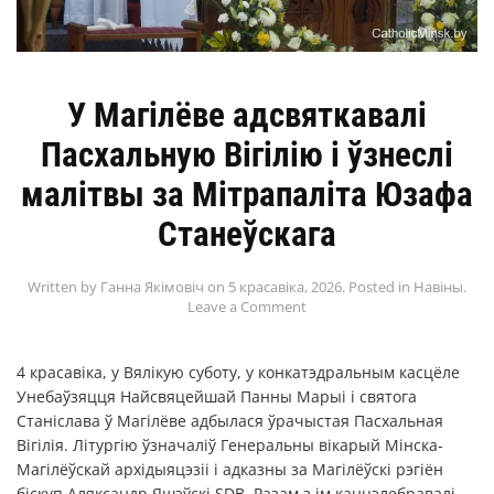
У Магілёве адсвяткавалі
Пасхальную Вігілію і ўзнеслі
малітвы за Мітрапаліта Юзафа
Станеўскага
Written by
Ганна Якімовіч
on
5 красавіка, 2026
. Posted in
Навіны
.
Leave a Comment
4 красавіка, у Вялікую суботу, у конкатэдральным касцёле
Унебаўзяцця Найсвяцейшай Панны Марыі і святога
Станіслава ў Магілёве адбылася ўрачыстая Пасхальная
Вігілія. Літургію ўзначаліў Генеральны вікарый Мінска-
Магілёўскай архідыяцэзіі і адказны за Магілёўскі рэгіён
біскуп Аляксандр Яшэўскі SDB. Разам з ім канцэлебравалі