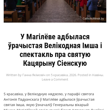
У Магілёве адбылася
ўрачыстая Велікодная Імша і
спектакль пра святую
Кацярыну Сіенскую
Written by
Ганна Якімовіч
on
5 красавіка, 2026
. Posted in
Навіны
.
Leave a Comment
5 красавіка, у Велікодную нядзелю, у парафіі святога
Антонія Падуанскага ў Магілёве адбылася ўрачыстая
святая Імша, якую ўзначаліў Генеральны вікарый