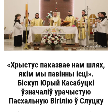
«Хрыстус паказвае нам шлях,
якім мы павінны ісці».
Біскуп Юрый Касабуцкі
ўзначаліў урачыстую
Пасхальную Вігілію ў Слуцку