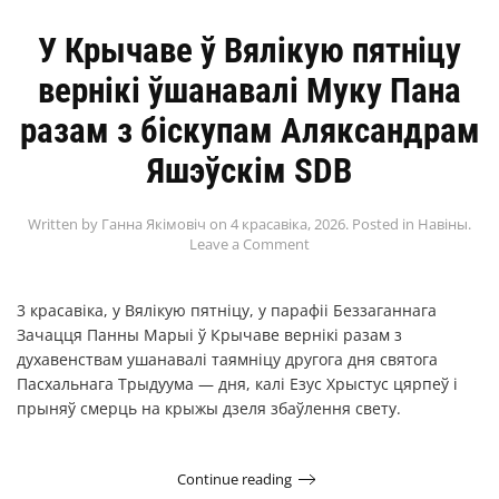
У Крычаве ў Вялікую пятніцу
вернікі ўшанавалі Муку Пана
разам з біскупам Аляксандрам
Яшэўскім SDB
Written by
Ганна Якімовіч
on
4 красавіка, 2026
. Posted in
Навіны
.
Leave a Comment
3 красавіка, у Вялікую пятніцу, у парафіі Беззаганнага
Зачацця Панны Марыі ў Крычаве вернікі разам з
духавенствам ушанавалі таямніцу другога дня святога
Пасхальнага Трыдуума — дня, калі Езус Хрыстус цярпеў і
прыняў смерць на крыжы дзеля збаўлення свету.
Continue reading