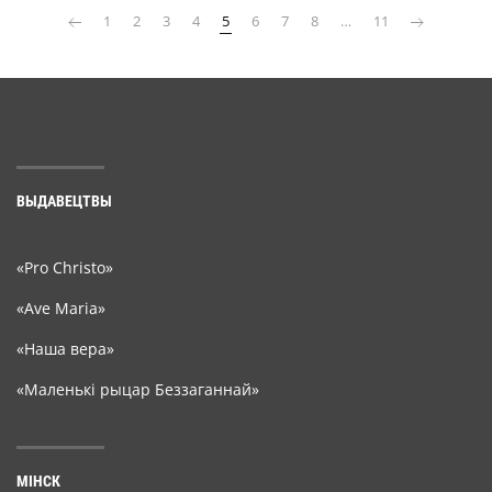
1
2
3
4
5
6
7
8
…
11
ВЫДАВЕЦТВЫ
«Pro Christo»
«Ave Maria»
«Наша вера»
«Маленькі рыцар Беззаганнай»
МІНСК