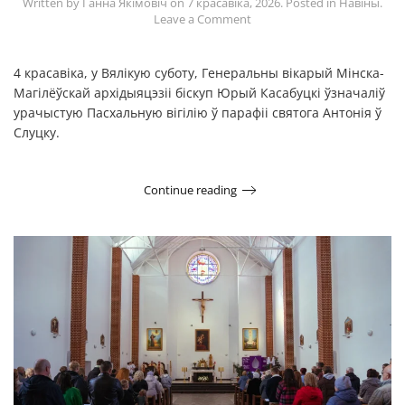
Written by
Ганна Якімовіч
on
7 красавіка, 2026
. Posted in
Навіны
.
Leave a Comment
4 красавіка, у Вялікую cуботу, Генеральны вікарый Мінска-
Магілёўскай архідыяцэзіі біскуп Юрый Касабуцкі ўзначаліў
урачыстую Пасхальную вігілію ў парафіі святога Антонія ў
Слуцку.
Continue reading