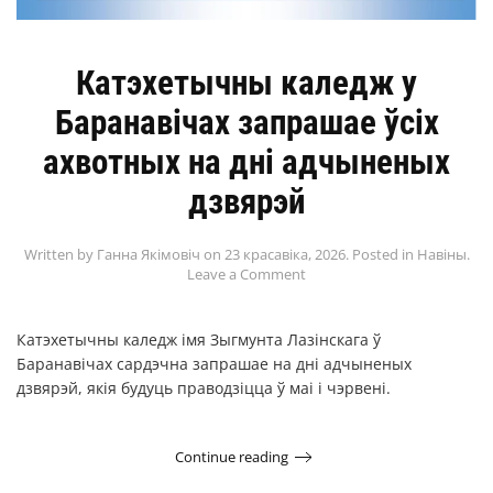
Катэхетычны каледж у
Баранавічах запрашае ўсіх
ахвотных на дні адчыненых
дзвярэй
Written by
Ганна Якімовіч
on
23 красавіка, 2026
. Posted in
Навіны
.
Leave a Comment
Катэхетычны каледж імя Зыгмунта Лазінскага ў
Баранавічах сардэчна запрашае на дні адчыненых
дзвярэй, якія будуць праводзіцца ў маі і чэрвені.
Continue reading