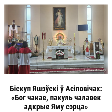
Біскуп Яшэўскі ў Асіповічах:
«Бог чакае, пакуль чалавек
адкрые Яму сэрца»