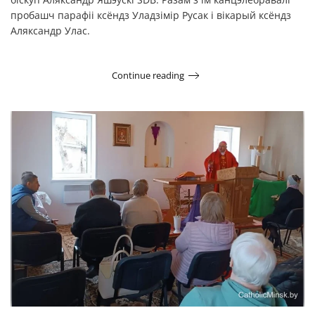
пробашч парафіі ксёндз Уладзімір Русак і вікарый ксёндз
Аляксандр Улас.
Continue reading