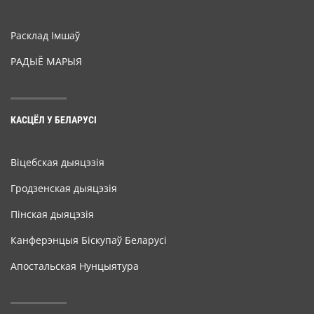
Расклад Імшаў
РАДЫЁ МАРЫЯ
КАСЦЁЛ У БЕЛАРУСІ
Віцебская дыяцэзія
Гродзенская дыяцэзія
Пінская дыяцэзія
Канферэнцыя Біскупаў Беларусі
Апостальская Нунцыятура