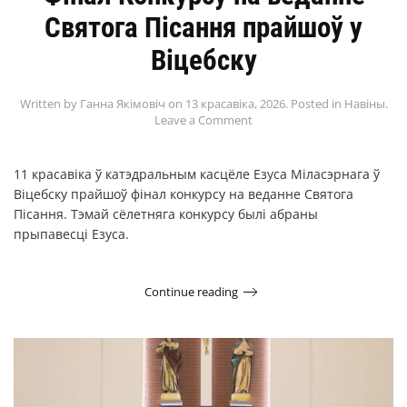
Святога Пісання прайшоў у
Віцебску
Written by
Ганна Якімовіч
on
13 красавіка, 2026
. Posted in
Навіны
.
Leave a Comment
11 красавіка ў катэдральным касцёле Езуса Міласэрнага ў
Віцебску прайшоў фінал конкурсу на веданне Святога
Пісання. Тэмай сёлетняга конкурсу былі абраны
прыпавесці Езуса.
Continue reading