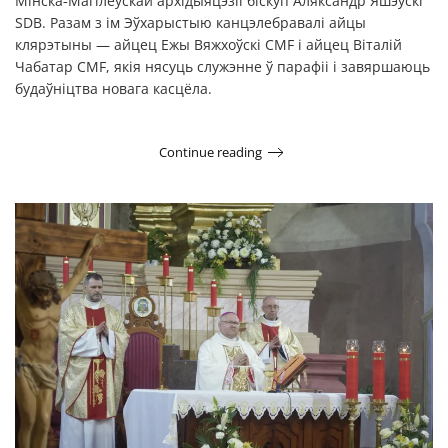
Мінска‑Магілёўскай архідыяцэзіі біскуп Аляксандр Яшэўскі
SDB. Разам з ім Эўхарыстыю канцэлебравалі айцы
клярэтыны — айцец Ежы Вяжхоўскі CMF і айцец Віталій
Чабатар CMF, якія нясуць служэнне ў парафіі і завяршаюць
будаўніцтва новага касцёла.
Continue reading