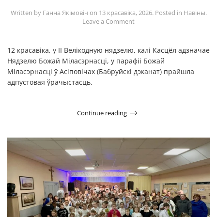
Written by
Ганна Якімовіч
on
13 красавіка, 2026
. Posted in
Навіны
.
Leave a Comment
12 красавіка, у ІІ Велікодную нядзелю, калі Касцёл адзначае
Нядзелю Божай Міласэрнасці, у парафіі Божай
Міласэрнасці ў Асіповічах (Бабруйскі дэканат) прайшла
адпустовая ўрачыстасць.
Continue reading