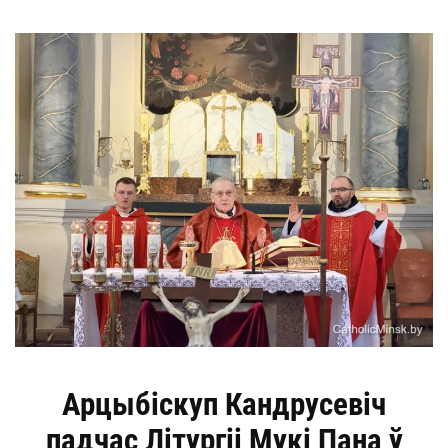
Арцыбіскуп Кандрусевіч
падчас Літургіі Мукі Пана ў