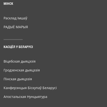
МІНСК
Расклад Імшаў
РАДЫЁ МАРЫЯ
КАСЦЁЛ У БЕЛАРУСІ
Віцебская дыяцэзія
Гродзенская дыяцэзія
Пінская дыяцэзія
Канферэнцыя Біскупаў Беларусі
Апостальская Нунцыятура