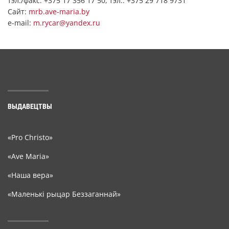
тэл./факс: +375 17 356 17 50, тэл.: +375 29 718 9731
Сайт:
mrb.ave-maria.by
е-mail:
m.rycar@yandex.ru
ВЫДАВЕЦТВЫ
«Pro Christo»
«Ave Maria»
«Наша вера»
«Маленькі рыцар Беззаганнай»