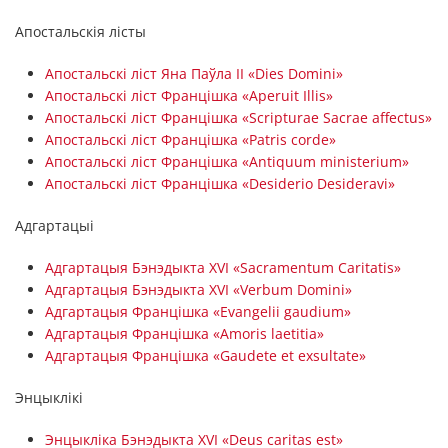
Апостальскія лісты
Апостальскі ліст Яна Паўла ІІ «Dies Domini»
Апостальскі ліст Францішка «Aperuit Illis»
Апостальскі ліст Францішка «Scripturae Sacrae affectus»
Апостальскі ліст Францішка «Patris corde»
Апостальскі ліст Францішка «Antiquum ministerium»
Апостальскі ліст Францішка «Desiderio Desideravi»
Адгартацыі
Адгартацыя Бэнэдыкта XVI «Sacramentum Caritatis»
Адгартацыя Бэнэдыкта XVI «Verbum Domini»
Адгартацыя Францішка «Evangelii gaudium»
Адгартацыя Францішка «Amoris laetitia»
Адгартацыя Францішка «Gaudete et exsultate»
Энцыклікі
Энцыкліка Бэнэдыкта XVI «Deus caritas est»