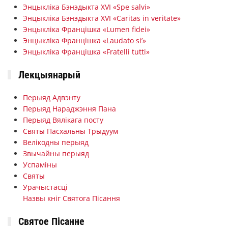
Энцыкліка Бэнэдыкта XVI «Spe salvi»
Энцыкліка Бэнэдыкта XVI «Caritas in veritate»
Энцыкліка Францішка «Lumen fidei»
Энцыкліка Францішка «Laudato si’»
Энцыкліка Францішка «Fratelli tutti»
Лекцыянарый
Перыяд Адвэнту
Перыяд Нараджэння Пана
Перыяд Вялікага посту
Святы Пасхальны Трыдуум
Велікодны перыяд
Звычайны перыяд
Успаміны
Святы
Урачыстасці
Назвы кніг Святога Пісання
Святое Пісанне