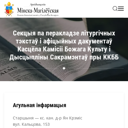
Skip to main content
Секцыя па перакладзе літургічных
тэкстаў і афіцыйных дакументаў
Касцёла Камісіі Божага Культу і
Дысцыпліны Сакрамэнтаў пры ККББ
Агульная інфармацыя
Старшыня — кс. кан. д-р Ян Крэміс
вул. Кальцова, 153