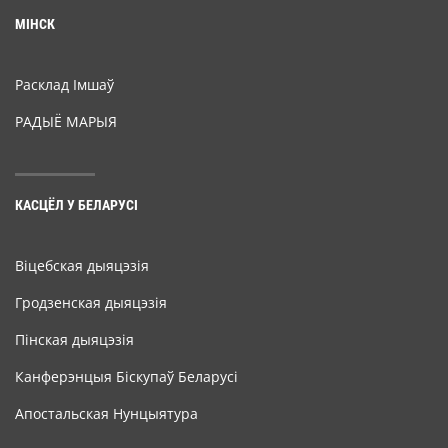
МІНСК
Расклад Імшаў
РАДЫЁ МАРЫЯ
КАСЦЁЛ У БЕЛАРУСІ
Віцебская дыяцэзія
Гродзенская дыяцэзія
Пінская дыяцэзія
Канферэнцыя Біскупаў Беларусі
Апостальская Нунцыятура