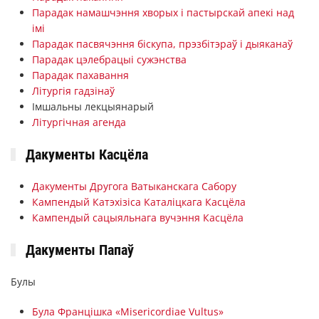
Парадак намашчэння хворых і пастырскай апекі над
імі
Парадак пасвячэння біскупа, прэзбітэраў і дыяканаў
Парадак цэлебрацыі сужэнства
Парадак пахавання
Літургія гадзінаў
Імшальны лекцыянарый
Літургічная агенда
Дакументы Касцёла
Дакументы Другога Ватыканскага Сабору
Кампендый Катэхізіса Каталіцкага Касцёла
Кампендый сацыяльнага вучэння Касцёла
Дакументы Папаў
Булы
Була Францішка «Misericordiae Vultus»