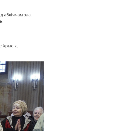
д абліччам зла,
ь.
е Хрыста,