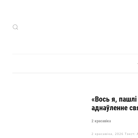
Skip to main content
«Вось я, пашл
аднаўленне св
2 красавіка
2 красавіка, 2026
Тэкст: 