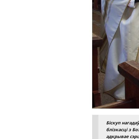
Біскуп нагада
блізкасці з Б
адкрывае сэрц