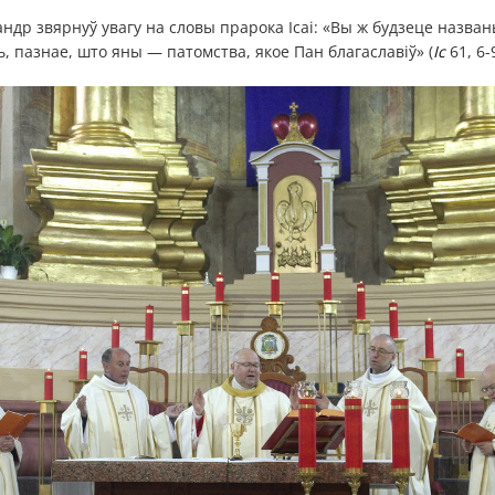
ксандр звярнуў увагу на словы прарока Ісаі: «Вы ж будзеце назв
ь, пазнае, што яны — патомства, якое Пан благаславіў» (
Іс
61, 6-9