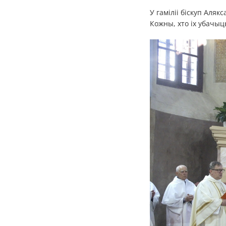
У гаміліі біскуп Аля
Кожны, хто іх убачыц