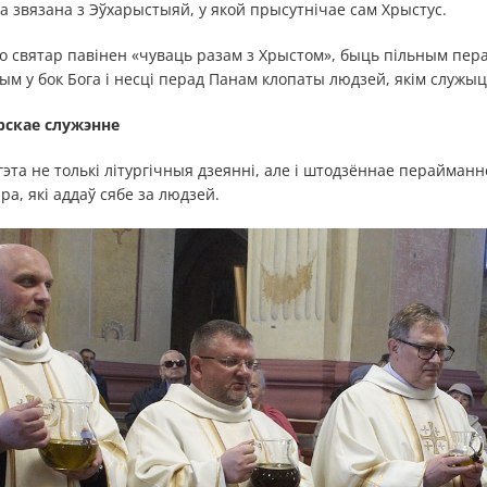
ва звязана з Эўхарыстыяй, у якой прысутнічае сам Хрыстус.
то святар павінен «чуваць разам з Хрыстом», быць пільным пера
м у бок Бога і несці перад Панам клопаты людзей, якім служыц
рскае служэнне
эта не толькі літургічныя дзеянні, але і штодзённае перайманн
, які аддаў сябе за людзей.