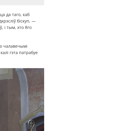
а да таго, каб
дкрэсліў біскуп, —
, і тым, хто Яго
бо чалавечымі
калі гэта патрабуе