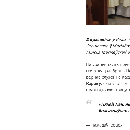
2 красавіка,
у Вялікі
Станіслава ў Магілёв
Мінска‑Магілёўскай ар
На ўрачыстасць прыбы
пачатку цэлебрацыі і
вернае служэнне Касц
Караку
, якія ў гэтым
шматгадовую працу, 
«Няхай Пан, як
благаслаўляе 
— пажадаў іерарх.