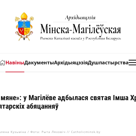
Навіны
Дакументы
Архідыяцэзія
Душпастырства
і мяне»: у Магілёве адбылася святая Імша Х
ятарскіх абяцанняў
Алена Кузьміна / Фота: Рыта Ляховіч // Catholicminsk.by