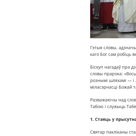
Гэтыя словы, адзначы
каго Бог сам робіць 
Біскуп нагадаў пра д
словы прарока: «Вось 
рознымі шляхамі — і 
міласэрнасці Божай т
Разважаючы над слов
Табою і служыць Табе
1. Стаяць у прысутн
Святар пакліканы ста