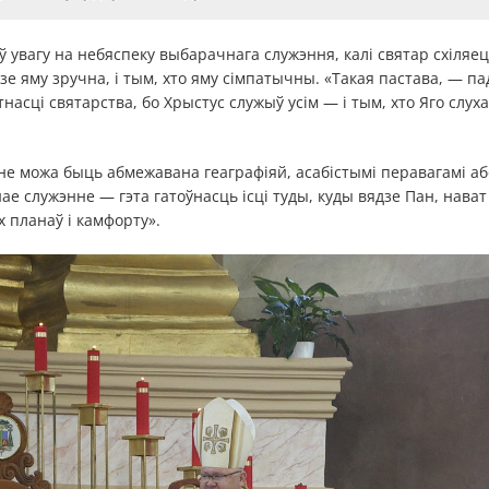
ў увагу на небяспеку выбарачнага служэння, калі святар схіляецц
зе яму зручна, і тым, хто яму сімпатычны. «Такая пастава, — па
асці святарства, бо Хрыстус служыў усім — і тым, хто Яго слухаў
 не можа быць абмежавана геаграфіяй, асабістымі перавагамі а
ае служэнне — гэта гатоўнасць ісці туды, куды вядзе Пан, нават 
 планаў і камфорту».