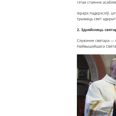
гэтае стаянне асаблі
Іерарх падкрэсліў, ш
трымаць свет адкрыты
2. Здзяйсняць свята
Служэнне святара — г
Найвышэйшага Святара