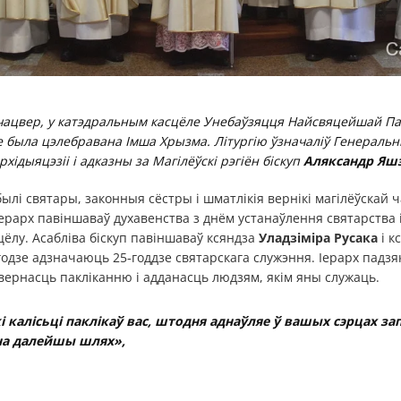
 чацвер, у катэдральным касцёле Унебаўзяцця Найсвяцейшай Па
е была цэлебравана Імша Хрызма. Літургію ўзначаліў Генераль
хідыяцэзіі і адказны за Магілёўскі рэгіён біскуп
Аляксандр Яшэ
лі святары, законныя сёстры і шматлікія вернікі магілёўскай ча
ерарх павіншаваў духавенства з днём устанаўлення святарства і
ёлу. Асабліва біскуп павіншаваў ксяндза
Уладзіміра Русака
і к
 годзе адзначаюць 25‑годдзе святарскага служэння. Іерарх падзя
вернасць пакліканню і адданасць людзям, якім яны служаць.
і калісьці паклікаў вас, штодня аднаўляе ў вашых сэрцах за
на далейшы шлях»,