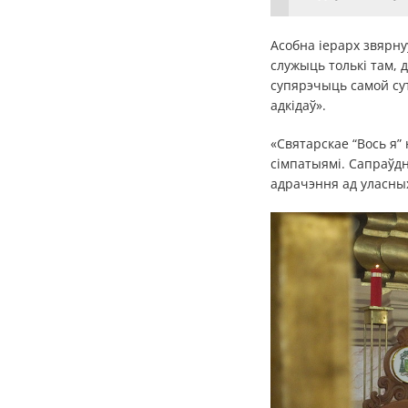
Асобна іерарх звярну
служыць толькі там, д
супярэчыць самой сутн
адкідаў».
«Святарскае “Вось я”
сімпатыямі. Сапраўдн
адрачэння ад уласных