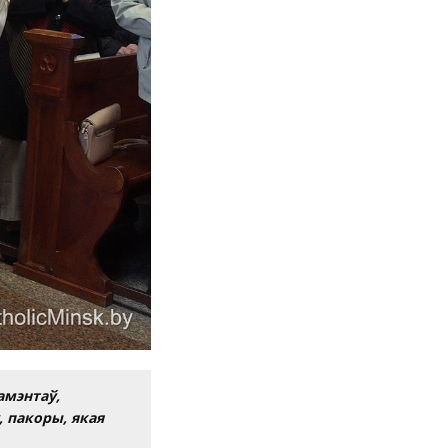
амэнтаў,
, пакоры, якая