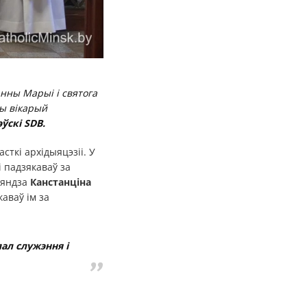
нны Марыі і святога
ны вікарый
ўскі SDB.
сткі архідыяцэзіі. У
 падзякаваў за
сяндза
Канстанціна
каваў ім за
пал служэння і