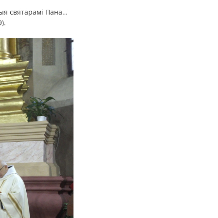
аныя святарамі Пана…
).