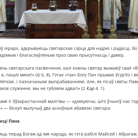
ў іерарх, адкрываюць святарскае сэрца для надзеі і радасці, бо
вядомым і благаслаўлёным праз сваю прысутнасць і давер.
зень святарскага пасвячэння, калі кожны святар вымавіў сваё «
я, пашлі мяне!» (
Іс
6, 8). Гэтае «так» Богу Пан прымае ўсур’ёз і 
лёгкімі, і пазначанымі выпрабаваннямі. Але, як пісаў святы Па
акое служэнне, мы не губляем адвагі» (2
Кар
4, 1).
амі II Эўхарыстычнай малітвы — «дзякуючы, што ўчыніў нас го
» — біскуп вылучыў два асноўныя абавязкі святара:
асці Пана
яць перад Богам ад імя народа, як гэта рабілі Майсей і Абрага