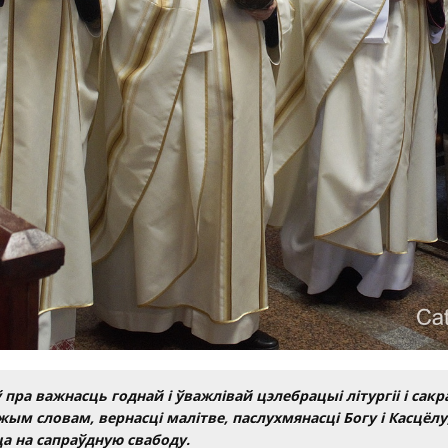
ў пра важнасць годнай і ўважлівай цэлебрацыі літургіі і сакр
ожым словам, вернасці малітве, паслухмянасці Богу і Касцёлу
а на сапраўдную свабоду.