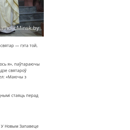
 святар — гэта той,
Вось я», паўтараючы
вядзе святароў
вел: «Маючы з
днымі стаяць перад
м. У Новым Запавеце