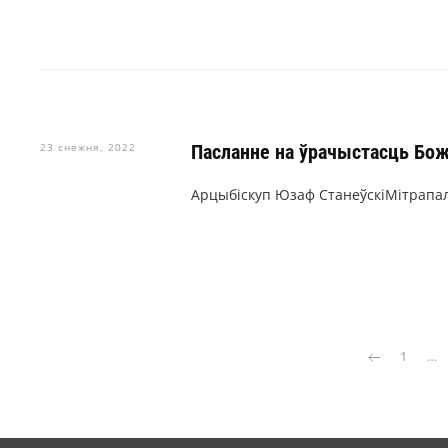
23 снежня, 2022
Пасланне на ўрачыстасць Бож
Арцыбіскуп Юзаф СтанеўскіМітрапал
1
…