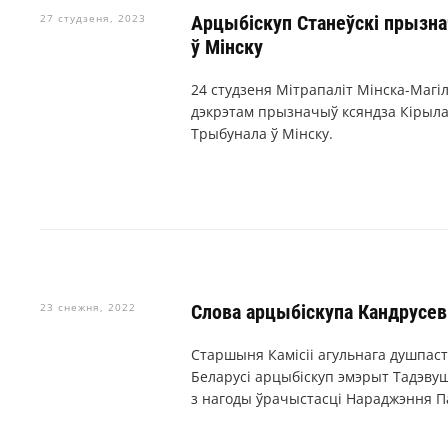
27 студзеня, 2023
Арцыбіскуп Станеўскі прызнач
ў Мінску
24 студзеня Мітрапаліт Мінска-Магіл
дэкрэтам прызначыў ксяндза Кірыл
Трыбунала ў Мінску.
23 снежня, 2022
Слова арцыбіскупа Кандрусев
Старшыня Камісіі агульнага душпаст
Беларусі арцыбіскуп эмэрыт Тадэвуш
з нагоды ўрачыстасці Нараджэння П