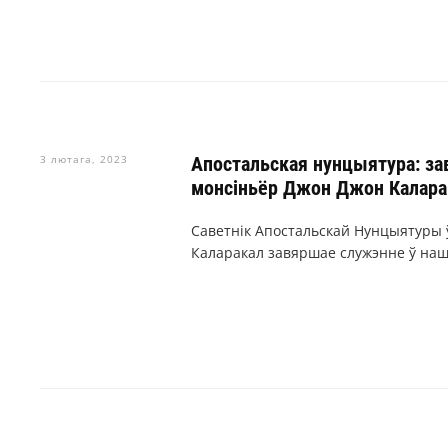
3 лютага, 2023
Апостальская нунцыятура: за
монсіньёр Джон Джон Калара
Саветнік Апостальскай Нунцыятуры 
Каларакал завяршае служэнне ў наш