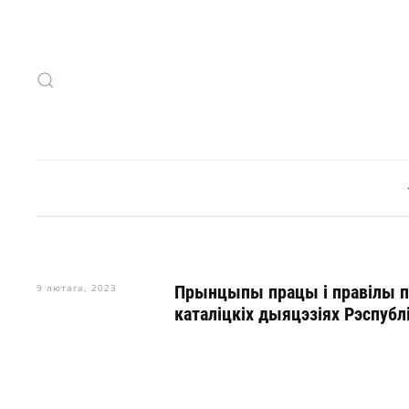
Skip to main content
9 лютага, 2023
Прынцыпы працы і правілы па
каталіцкіх дыяцэзіях Рэспубл