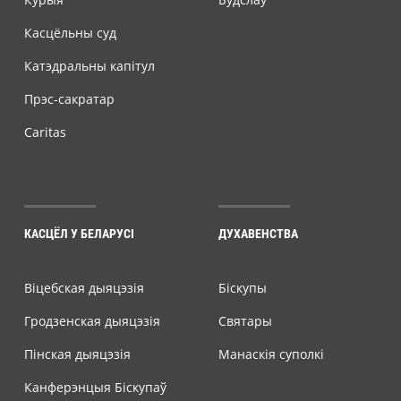
Касцёльны суд
Катэдральны капітул
Прэс-сакратар
Caritas
КАСЦЁЛ У БЕЛАРУСІ
ДУХАВЕНСТВА
Віцебская дыяцэзія
Біскупы
Гродзенская дыяцэзія
Святары
Пінская дыяцэзія
Манаскія суполкі
Канферэнцыя Біскупаў