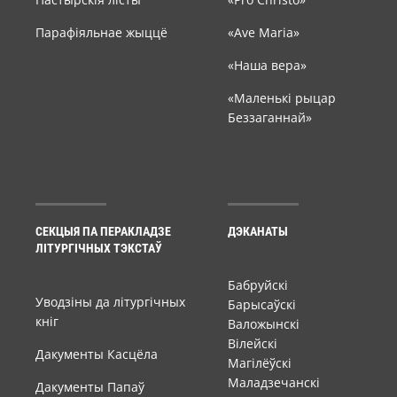
Парафіяльнае жыццё
«Ave Maria»
«Наша вера»
«Маленькі рыцар
Беззаганнай»
СЕКЦЫЯ ПА ПЕРАКЛАДЗЕ
ДЭКАНАТЫ
ЛІТУРГІЧНЫХ ТЭКСТАЎ
Бабруйскі
Уводзіны да літургічных
Барысаўскі
кніг
Валожынскі
Вілейскі
Дакументы Касцёла
Магілёўскі
Маладзечанскі
Дакументы Папаў