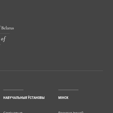
НАВУЧАЛЬНЫЯ ЎСТАНОВЫ
МІНСК
Семiнарыя
Расклад Імшаў