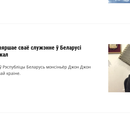
вяршае сваё служэнне ў Беларусі
кал
ў Рэспубліцы Беларусь монсіньёр Джон Джон
ай краіне.