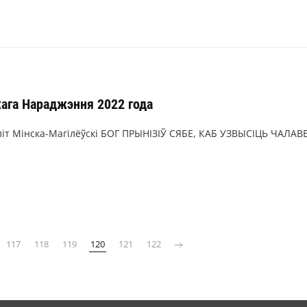
ага Нараджэння 2022 года
іт Мінска-Магілёўскі БОГ ПРЫНІЗІЎ СЯБЕ, КАБ УЗВЫСІЦЬ ЧАЛАВ
117
118
119
120
121
122