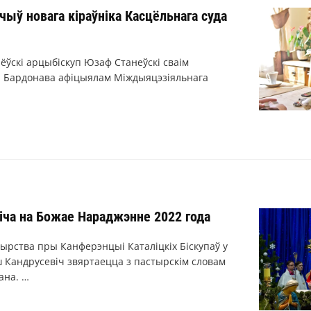
ыў новага кіраўніка Касцёльнага суда
ёўскі арцыбіскуп Юзаф Станеўскі сваім
а Бардонава афіцыялам Міждыяцэзіяльнага
іча на Божае Нараджэнне 2022 года
ырства пры Канферэнцыі Каталіцкіх Біскупаў у
 Кандрусевіч звяртаецца з пастырскім словам
ана. …