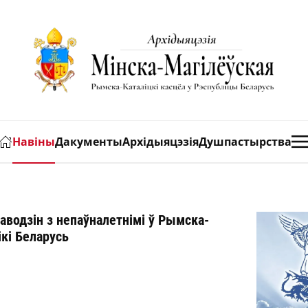
Навіны
Дакументы
Архідыяцэзія
Душпастырства
водзін з непаўналетнімі ў Рымска-
ікі Беларусь