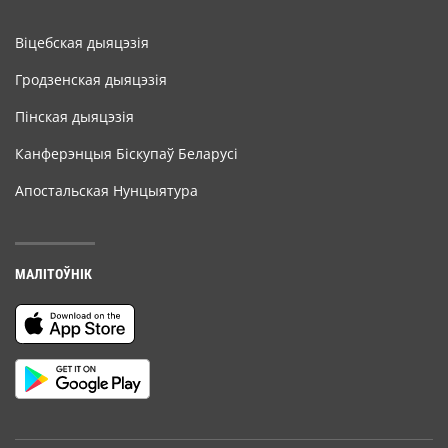
Віцебская дыяцэзія
Гродзенская дыяцэзія
Пінская дыяцэзія
Канферэнцыя Біскупаў Беларусі
Апостальская Нунцыятура
МАЛІТОЎНІК