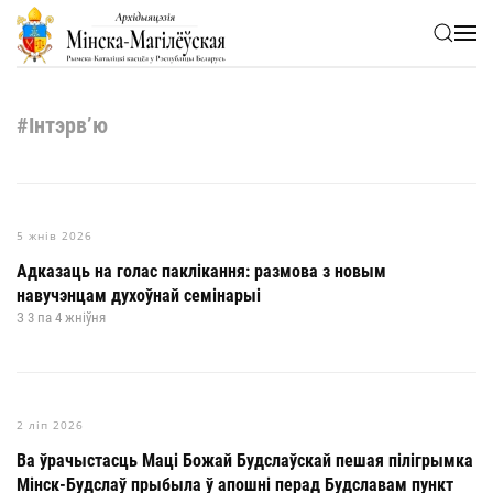
Skip to main content
#Інтэрв’ю
5 жнів 2026
Адказаць на голас паклікання: размова з новым
навучэнцам духоўнай семінарыі
З 3 па 4 жніўня
2 ліп 2026
Ва ўрачыстасць Маці Божай Будслаўскай пешая пілігрымка
Мінск-Будслаў прыбыла ў апошні перад Будславам пункт