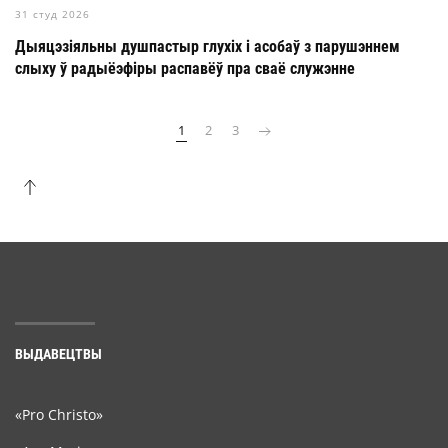
31 студ 2026
Дыяцэзіяльны душпастыр глухіх і асобаў з парушэннем
слыху ў радыёэфіры распавёў пра сваё служэнне
1
2
3
ВЫДАВЕЦТВЫ
«Pro Christo»