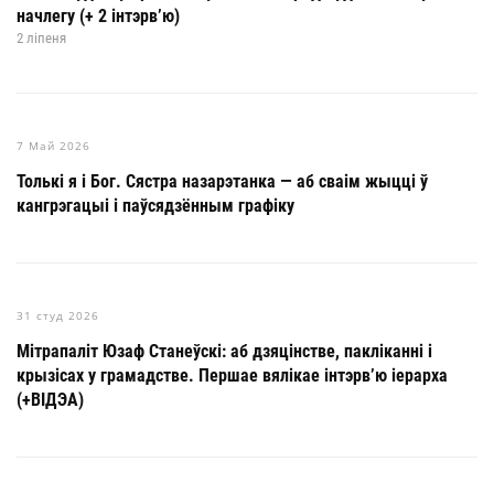
начлегу (+ 2 інтэрв’ю)
2 ліпеня
7 Май 2026
Толькі я і Бог. Сястра назарэтанка — аб сваім жыцці ў
кангрэгацыі і паўсядзённым графіку
31 студ 2026
Мітрапаліт Юзаф Станеўскі: аб дзяцінстве, пакліканні і
крызісах у грамадстве. Першае вялікае інтэрв’ю іерарха
(+ВІДЭА)