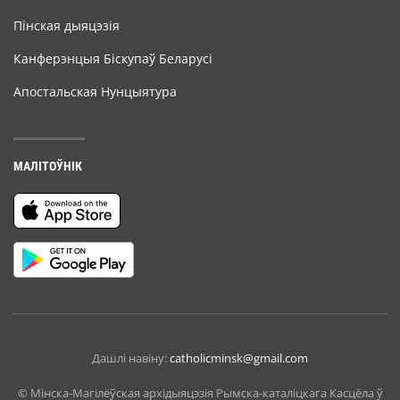
Пінская дыяцэзія
Канферэнцыя Біскупаў Беларусі
Апостальская Нунцыятура
МАЛІТОЎНІК
Дашлі навіну:
catholicminsk@gmail.com
© Мiнска-Магiлёўская архiдыяцэзiя Рымска-каталіцкага Касцёла ў