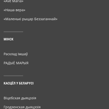
«Ave Maria»
«Наша вера»
«Маленькі рыцар Беззаганнай»
МІНСК
Расклад Імшаў
РАДЫЁ МАРЫЯ
КАСЦЁЛ У БЕЛАРУСІ
Віцебская дыяцэзія
Гродзенская дыяцэзія