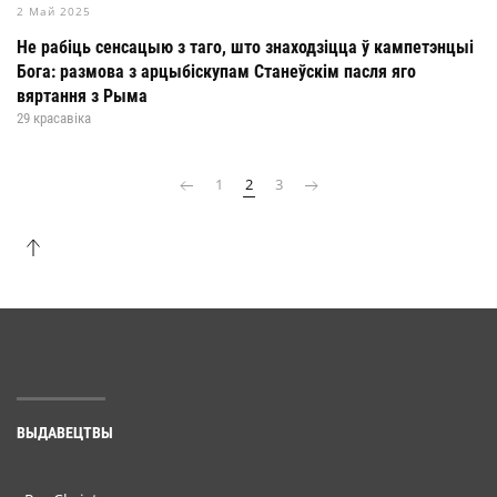
2 Май 2025
Не рабіць сенсацыю з таго, што знаходзіцца ў кампетэнцыі
Бога: размова з арцыбіскупам Станеўскім пасля яго
вяртання з Рыма
29 красавіка
1
2
3
ВЫДАВЕЦТВЫ