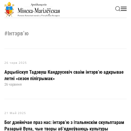
Skip to main content
#Інтэрв’ю
26 чэрв 2025
Арцыбіскуп Тадэвуш Кандрусевіч сваім інтэрв’ю адкрывае
летні «сезон пілігрымак»
26 чэрвеня
21 Май 2025
Бог дзейнічае праз нас: інтэрв’ю з італьянскім скульптарам
Разарыё Вула, чые творы аб’ядноўваюць культуры