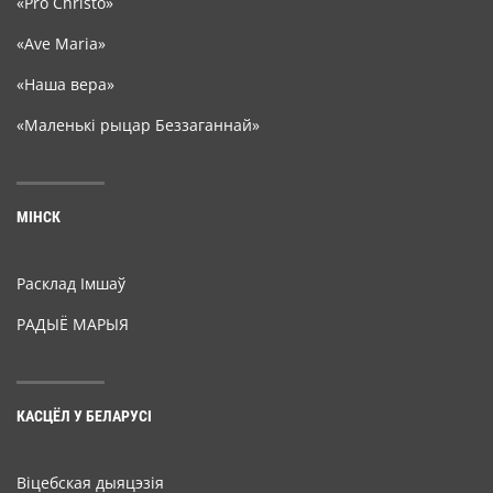
«Pro Christo»
«Ave Maria»
«Наша вера»
«Маленькі рыцар Беззаганнай»
МІНСК
Расклад Імшаў
РАДЫЁ МАРЫЯ
КАСЦЁЛ У БЕЛАРУСІ
Віцебская дыяцэзія