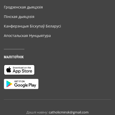
Гродзенская дыяцэзія
Пінская дыяцэзія
Канферэнцыя Біскупаў Беларусі
Апостальская Нунцыятура
МАЛІТОЎНІК
Дашлі навіну:
catholicminsk@gmail.com