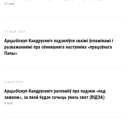
21 мая
17 Май 2025
Арцыбіскуп Кандрусевіч падзяліўся сваімі ўспамінамі і
разважаннямі пра сённяшняга наступніка «працоўнага
Папы»
6 Май 2025
Арцыбіскуп Кандрусевіч распавёў пра падзею «пад
замком», за якой будзе сачыць увесь свет (ВІДЭА)
6 мая