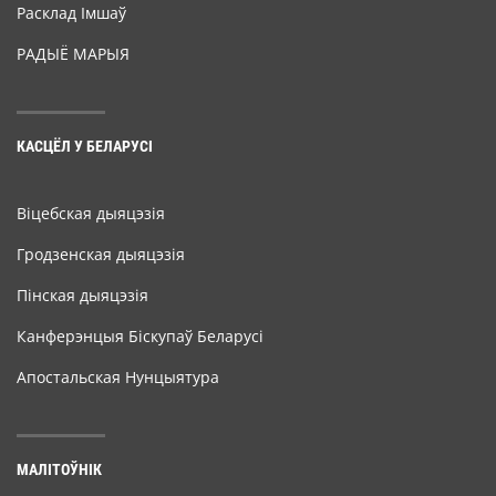
Расклад Імшаў
РАДЫЁ МАРЫЯ
КАСЦЁЛ У БЕЛАРУСІ
Віцебская дыяцэзія
Гродзенская дыяцэзія
Пінская дыяцэзія
Канферэнцыя Біскупаў Беларусі
Апостальская Нунцыятура
МАЛІТОЎНІК