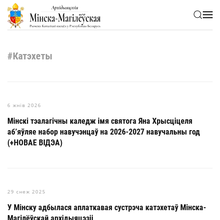
Skip to main content
#Катэхеты
6 жнів 2026
Мінскі тэалагічны каледж імя святога Яна Хрысціцеля
аб’яўляе набор навучэнцаў на 2026-2027 навучальны год
(+НОВАЕ ВІДЭА)
29 снеж 2025
У Мінску адбылася аплаткавая сустрэча катэхетаў Мінска-
Магілёўскай архідыяцэзіі