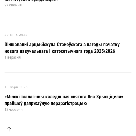
27 снежня
29 жнів 2025
Віншаванні арцыбіскупа Станеўскага з нагоды пачатку
новага навучальнага і катэхетычнага года 2025/2026
1 верасня
13 чэрв 2025
«Мінскі тэалагічны каледж імя святога Яна Хрысціцеля»
прайшоў дзяржаўную перарэгістрацыю
12 чэрвеня