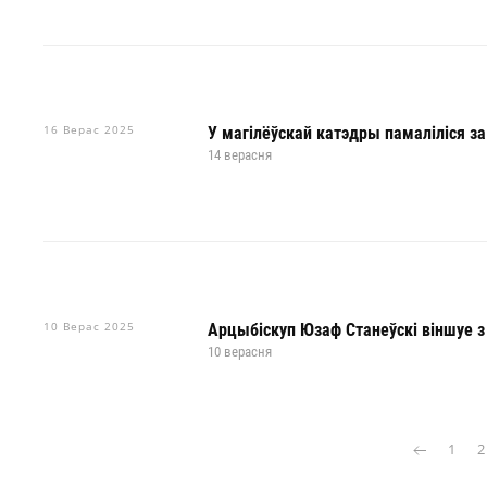
16 Верас 2025
У магілёўскай катэдры памаліліся за
14 верасня
10 Верас 2025
Арцыбіскуп Юзаф Станеўскі віншуе з
10 верасня
1
2