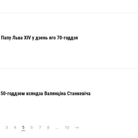
 Папу Льва XIV у дзень яго 70-годдзя
 50-годдзем ксяндза Валянціна Станкевіча
3
4
5
6
7
8
…
10