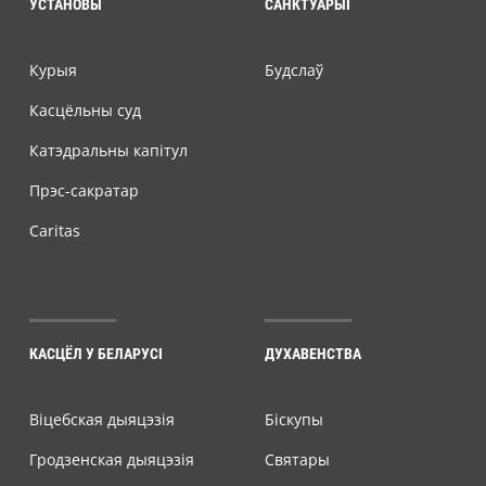
УСТАНОВЫ
САНКТУАРЫІ
Курыя
Будслаў
Касцёльны суд
Катэдральны капітул
Прэс-сакратар
Caritas
КАСЦЁЛ У БЕЛАРУСІ
ДУХАВЕНСТВА
Віцебская дыяцэзія
Біскупы
Гродзенская дыяцэзія
Святары