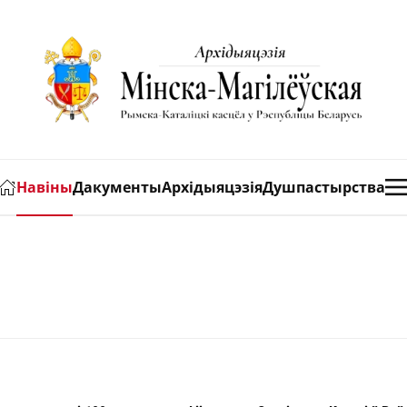
Навіны
Дакументы
Архідыяцэзія
Душпастырства