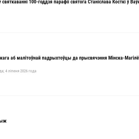
 святкаванні 100-годдзя парафіі святога Станіслава Косткі ў Ва
кага аб малітоўнай падрыхтоўцы да прысвячэння Мінска-Магілёў
да; 4 ліпеня 2026 года
рыж