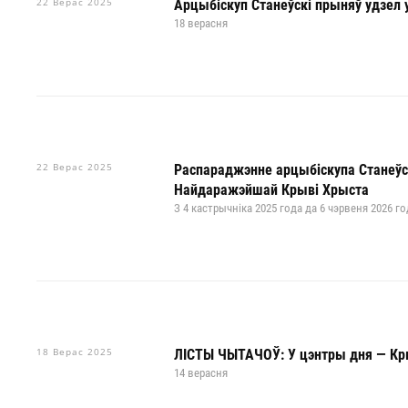
22 Верас 2025
Арцыбіскуп Станеўскі прыняў удзел у
18 верасня
22 Верас 2025
Распараджэнне арцыбіскупа Станеўс
Найдаражэйшай Крыві Хрыста
З 4 кастрычніка 2025 года да 6 чэрвеня 2026 го
18 Верас 2025
ЛІСТЫ ЧЫТАЧОЎ: У цэнтры дня — К
14 верасня