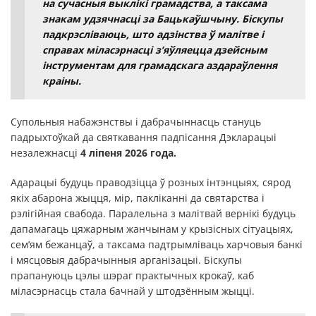
на сучасныя выклікі грамадства, а таксама
знакам удзячнасці за Бацькаўшчыну. Біскупы
падкрэсліваюць, што адзінства ў малітве і
справах міласэрнасці з’яўляецца дзейсным
інструментам для грамадскага аздараўлення
краіны.
Супольныя набажэнствы і дабрачыннасць стануць
падрыхтоўкай да святкавання падпісання Дэкларацыі
незалежнасці
4 ліпеня 2026 года.
Адарацыі будуць праводзіцца ў розных інтэнцыях, сярод
якіх абарона жыцця, мір, пакліканні да святарства і
рэлігійная свабода. Паралельна з малітвай вернікі будуць
дапамагаць цяжарным жанчынам у крызісных сітуацыях,
сем’ям бежанцаў, а таксама падтрымліваць харчовыя банкі
і мясцовыя дабрачынныя арганізацыі. Біскупы
прапануюць цэлы шэраг практычных крокаў, каб
міласэрнасць стала бачнай у штодзённым жыцці.