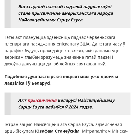
Яшчэ адной важнай падзеяй падрыхтоўкі
стане прысвячэнне амерыканскага народа
Найсвяцейшаму Сэрцу Езуса
.
Гэты акт плануецца здзейсніць падчас чэрвеньскага
пленарнага пасяджэння епіскапату ЗША. Да гэтага часу ў
парафіях будуць праходзіць катэхезы, якія дапамогуць
вернікам глыбей зразумець значэнне гэтай падзеі і
духоўна далучыцца да юбілейных святкаванняў.
Падобныя душпастырскія ініцыятывы ўжо двойчы
ладзіліся і ў Беларусі.
Акт
прысвячэння
Беларусі Найсвяцейшаму
Сэрцу Езуса адбыўся ў 2024 годзе.
Інтранізацыя Найсвяцейшага Сэрца Езуса, здзейсненая
арцыбіскупам
Юзафам Станеўскім
, Мітрапалітам Мінска-