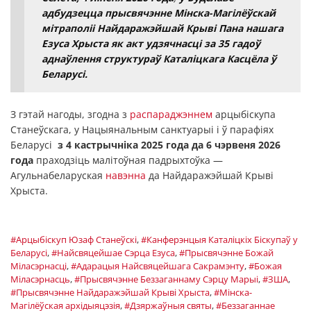
адбудзецца прысвячэнне Мінска-Магілёўскай
мітраполіі Найдаражэйшай Крыві Пана нашага
Езуса Хрыста як акт удзячнасці за 35 гадоў
аднаўлення структураў Каталіцкага Касцёла ў
Беларусі.
З гэтай нагоды, згодна з
распараджэннем
арцыбіскупа
Станеўскага, у Нацыянальным санктуарыі і ў парафіях
Беларусі
з 4 кастрычніка 2025 года да 6 чэрвеня 2026
года
праходзіць малітоўная падрыхтоўка —
Агульнабеларуская
навэнна
да Найдаражэйшай Крыві
Хрыста.
#Арцыбiскуп Юзаф Станеўскі
,
#Канферэнцыя Каталіцкіх Біскупаў у
Беларусі
,
#Найсвяцейшае Сэрца Езуса
,
#Прысвячэнне Божай
Міласэрнасці
,
#Адарацыя Найсвяцейшага Сакрамэнту
,
#Божая
Міласэрнасць
,
#Прысвячэнне Беззаганнаму Сэрцу Марыі
,
#ЗША
,
#Прысвячэнне Найдаражэйшай Крыві Хрыста
,
#Мінска-
Магілёўская архідыяцэзія
,
#Дзяржаўныя святы
,
#Беззаганнае