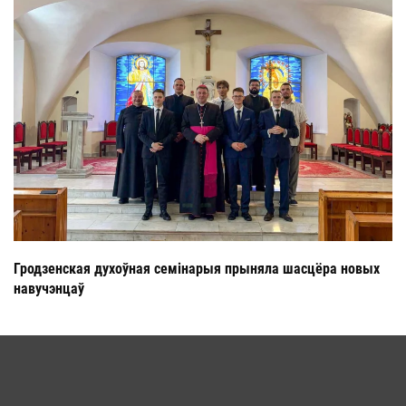
Гродзенская духоўная семінарыя прыняла шасцёра новых
навучэнцаў