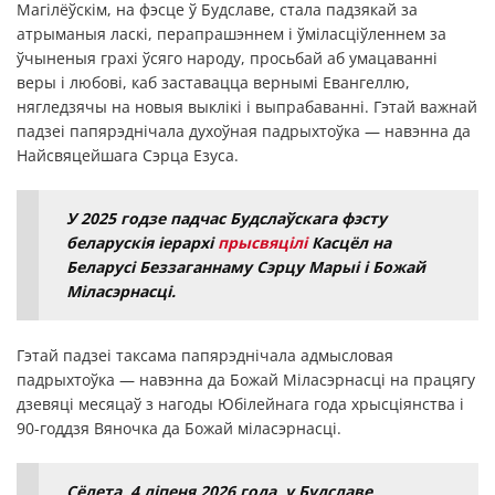
Магілёўскім, на фэсце ў Будславе, стала падзякай за
атрыманыя ласкі, перапрашэннем і ўміласціўленнем за
ўчыненыя грахі ўсяго народу, просьбай аб умацаванні
веры і любові, каб заставацца вернымі Евангеллю,
нягледзячы на новыя выклікі і выпрабаванні. Гэтай важнай
падзеі папярэднічала духоўная падрыхтоўка — навэнна да
Найсвяцейшага Сэрца Езуса.
У 2025 годзе падчас Будслаўскага фэсту
беларускія іерархі
прысвяцілі
Касцёл на
Беларусі Беззаганнаму Сэрцу Марыі і Божай
Міласэрнасці.
Гэтай падзеі таксама папярэднічала адмысловая
падрыхтоўка — навэнна да Божай Міласэрнасці на працягу
дзевяці месяцаў з нагоды Юбілейнага года хрысціянства і
90-годдзя Вяночка да Божай міласэрнасці.
Сёлета,
4 ліпеня 2026 года
,
у Будславе