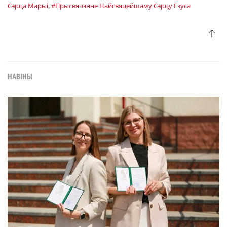
Сэрца Марыі
,
#Прысвячэнне Найсвяцейшаму Сэрцу Езуса
НАВІНЫ