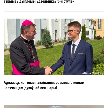
атрымаў дыпломы ўдзельнікаў 3-й ступені
Адказаць на голас паклікання: размова з новым
навучэнцам духоўнай семінарыі