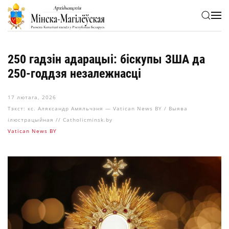
Skip to main content
250 гадзін адарацыі: біскупы ЗША да
250-годдзя незалежнасці
17 лютага, 2026
Тэкст: кс. Аляксандр Амяльчэня — Vatican News BY / Выява
ілюстрацыйная // Catholicminsk.by
Vatican News BY