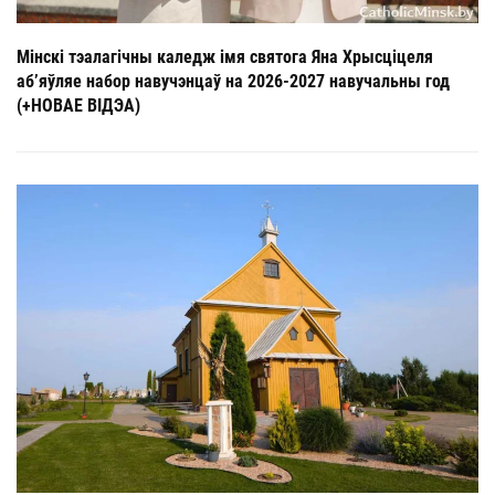
Мінскі тэалагічны каледж імя святога Яна Хрысціцеля
аб’яўляе набор навучэнцаў на 2026-2027 навучальны год
(+НОВАЕ ВІДЭА)