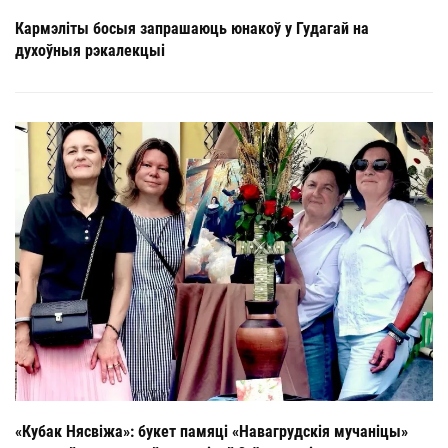
Кармэліты босыя запрашаюць юнакоў у Гудагай на
духоўныя рэкалекцыі
«Кубак Нясвіжа»: букет памяці «Навагрудскія мучаніцы»