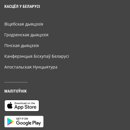
КАСЦЁЛ У БЕЛАРУСІ
Віцебская дыяцэзія
Гродзенская дыяцэзія
Пінская дыяцэзія
Канферэнцыя Біскупаў Беларусі
Апостальская Нунцыятура
МАЛІТОЎНІК