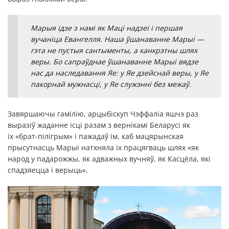
Марыя ідзе з намі як Маці надзеі і першая
вучаніца Евангелля. Наша ўшанаванне Марыі —
гэта не пустыя сантыменты, а канкрэтны шлях
веры. Бо сапраўднае ўшанаванне Марыі вядзе
нас да наследавання Яе: у Яе дзейснай веры, у Яе
пакорнай мужнасці, у Яе служэнні без межаў.
Завяршаючы гамілію, арцыбіскуп Чэффаліа яшчэ раз
выразіў жаданне ісці разам з вернікамі Беларусі як
іх «брат-пілігрым» і пажадаў ім, каб мацярынская
прысутнасць Марыі натхняла іх працягваць шлях «як
народ у падарожжы, як адважных вучняў, як Касцёла, які
спадзяецца і верыць».