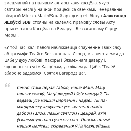
змешчанай на палявым алтары каля касцёла, якую
святары неслі ў начной працэсіі са свечкамі, Генеральны
вікарый Мінска-Магілёўскай архідыяцэзіі біскуп
Аляксандр
Яшэўскі SDB
, стоячы на каленях, прамовіў словы Акту
прысвячэння Касцёла на Беларусі Беззаганнаму Сэрцу
Марыі.
«У той час, калі паволі набліжаецца спаўненне Тваіх слоў
аб трыумфе Твайго Беззаганнага Сэрца, мы звяртаемся да
Цябе ў духу любові, пакоры і бязмежнага даверу і,
яднаючыся з усім Касцёлам, усклікаем да Цябе: “Тваёй
абароне аддаемся, Святая Багародзіца”.
Сёння стаім перад Табою, наша Маці, Маці
нашых сем’яў, Маці людзей і ўсіх народаў. Ты
ведаеш усе нашыя цярпенні і надзеі. Ты па-
мацярынску адчуваеш усе змаганні паміж
дабром і злом, паміж святлом і цемрай, якія
ўскалыхнулі наш сучасны свет. Просім: прымі
нашыя малітвы, скіраваныя ў Найсвяцейшым