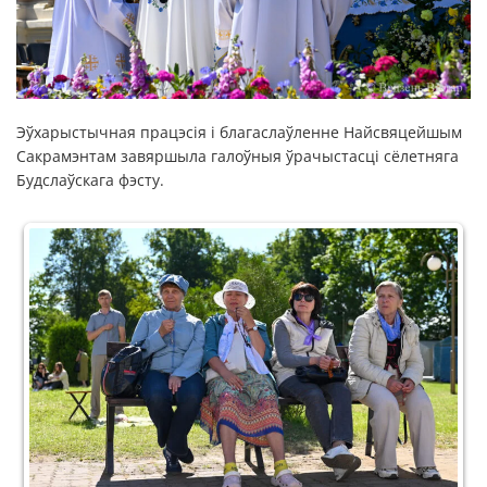
Эўхарыстычная працэсія і благаслаўленне Найсвяцейшым
Сакрамэнтам завяршыла галоўныя ўрачыстасці сёлетняга
Будслаўскага фэсту.