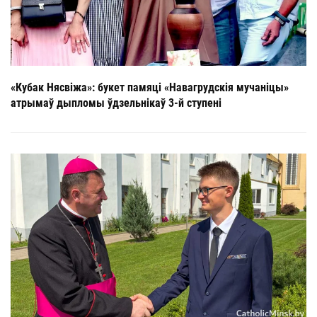
«Кубак Нясвіжа»: букет памяці «Навагрудскія мучаніцы»
атрымаў дыпломы ўдзельнікаў 3-й ступені