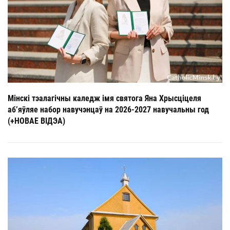
Мінскі тэалагічны каледж імя святога Яна Хрысціцеля
аб’яўляе набор навучэнцаў на 2026-2027 навучальны год
(+НОВАЕ ВІДЭА)