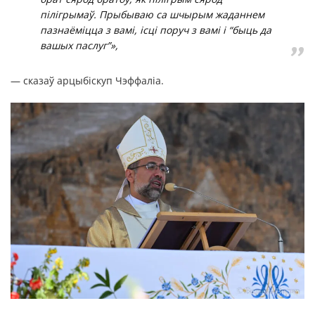
пілігрымаў. Прыбываю са шчырым жаданнем
пазнаёміцца з вамі, ісці поруч з вамі і “быць да
вашых паслуг”»,
— сказаў арцыбіскуп Чэффаліа.