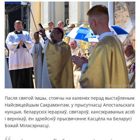
Пасля святой Імшы, стоячы на каленях перад выстаўленым
Найсвяцейшым Сакрамэнтам, у прысутнасці Апостальскага
нунцыя, беларускіх іерархаў, святароў, кансэкраваных асоб
і вернікаў, ён здзейсніў прысвячэнне Касцёла на Беларусі
Божай Міласэрнасці.