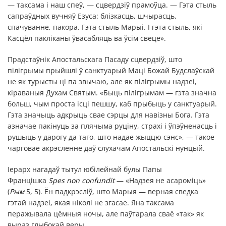
— таксама і наш спеў, — сцвердзіў прамоўца. — Гэта стыль
сапраўдных вучняў Езуса: блізкасць, шчырасць,
спачуванне, пакора. Гэта стыль Марыі. І гэта стыль, які
Касцёл пакліканы ўвасабляць ва ўсім свеце».
Прадстаўнік Апостальскага Пасаду сцвердзіў, што
пілігрымы прыйшлі ў санктуарый Маці Божай Будслаўскай
не як турысты ці па звычаю, але як пілігрымы надзеі,
кіраваныя Духам Святым. «Быць пілігрымам — гэта значна
больш, чым проста ісці пешшу, каб прыбыць у санктуарый.
Гэта значыць адкрыць свае сэрцы для навізны Бога. Гэта
азначае пакінуць за плячыма руціну, страхі і ўпэўненасць і
рушыць у дарогу да таго, што надае жыццю сэнс», — такое
чарговае акрэсленне даў слухачам Апостальскі нунцый.
Іерарх нагадаў тытул юбілейнай булы Папы
Францішка
Spes non confundit
— «Надзея не асароміць»
(
Рым
5, 5). Ён падкрэсліў, што Марыя — верная сведка
гэтай надзеі, якая ніколі не згасае. Яна таксама
перажывала цёмныя ночы, але паўтарала сваё «так» як
выраз глыбокай веры.