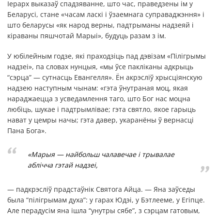
Іерарх выказаў спадзяванне, што час, праведзены ім у
Беларусі, стане «часам ласкі і ўзаемнага суправаджэння» і
што беларусы «як народ верны, падтрыманы надзеяй і
кіраваны пяшчотай Марыі», будуць разам з ім.
У юбілейным годзе, які праходзіць пад дэвізам «Пілігрымы
надзеі», па словах нунцыя, «мы ўсе пакліканы адкрыць
“сэрца” — сутнасць Евангелля». Ён акрэсліў хрысціянскую
надзею наступным чынам: «гэта ўнутраная моц, якая
нараджаецца з усведамлення таго, што Бог нас моцна
любіць, шукае і падтрымлівае; гэта святло, якое гарыць
нават у цемры начы; гэта давер, укаранёны ў вернасці
Пана Бога».
«Марыя — найбольш чалавечае і трывалае
аблічча гэтай надзеі,
— падкрэсліў прадстаўнік Святога Айца. — Яна заўседы
была “пілігрымам духа”: у гарах Юдэі, у Бэтлееме, у Егіпце.
Але перадусім яна ішла “унутры сябе”, з сэрцам гатовым,