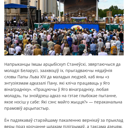
Напрыканцы Імшы арцыбіскуп Станеўскі, звяртаючыся да
моладзі Беларусі, заахвоціў іх, прыгадваючы нядаўнія
словы Папы Льва XIV да маладых людзей, каб яны «з
энтузіязмам адказалі Пану, які кліча працаваць у Яго
вінаградніку». «Працуючы ў Яго вінаградніку, любая
моладзь, ты знойдзеш адказ на гэтае глыбокае пытанне,
якое носіш у сабе: Які сэнс майго жыцця?» — пераканальна
прамовіў арцыпастыр.
Ён падзякаваў старэйшаму пакаленню вернікаў за прыклад
веры праз крочанне шлахам пілігрымаў, а таксама дзецям,