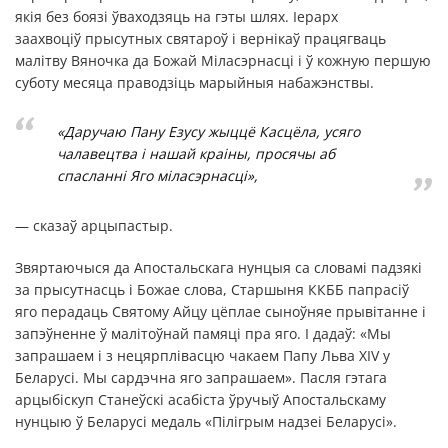
якія без боязі ўваходзяць на гэты шлях. Іерарх
заахвоціў прысутных святароў і вернікаў працягваць
малітву Вяночка да Божай Міласэрнасці і ў кожную першую
суботу месяца праводзіць марыйныя набажэнствы.
«Даручаю Пану Езусу жыццё Касцёла, усяго
чалавецтва і нашай краіны, просячы аб
спасланні Яго міласэрнасці»,
— сказаў арцыпастыр.
Звяртаючыся да Апостальскага нунцыя са словамі падзякі
за прысутнасць і Божае слова, Старшыня ККББ папрасіў
яго перадаць Святому Айцу цёплае сыноўняе прывітанне і
запэўненне ў малітоўнай памяці пра яго. І дадаў: «Мы
запрашаем і з нецярплівасцю чакаем Папу Льва XIV у
Беларусі. Мы сардэчна яго запрашаем». Пасля гэтага
арцыбіскуп Станеўскі асабіста ўручыў Апостальскаму
нунцыю ў Беларусі медаль «Пілігрым надзеі Беларусі».