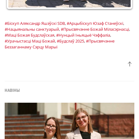
#Біскуп Аляксандр Яшэўскі SDB
,
#Арцыбiскуп Юзаф Станеўскі
,
#Нацыянальны санктуарый
,
#Прысвячэнне Божай Міласэрнасці
,
#Маці Божая Будслаўская
,
#Нунцый Іньяцыё Чэффаліа
,
#Урачыстасці Маці Божай
,
#Будслаў 2025
,
#Прысвячэнне
Беззаганнаму Сэрцу Марыі
НАВІНЫ