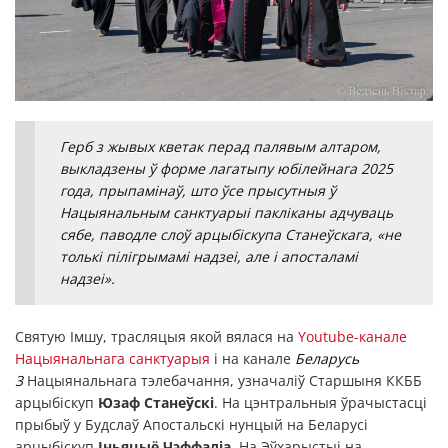
Герб з жывых кветак перад палявым алтаром,
выкладзены ў форме лагатыпу юбілейнага 2025
года, прыпамінаў, што ўсе прысутныя ў
Нацыянальным санктуарыі пакліканы адчуваць
сябе, паводле слоў арцыбіскупа Станеўскага, «не
толькі пілігрымамі надзеі, але і апосталамі
надзеі».
Святую Імшу, трасляцыя якой вялася на
Youtube-канале
Нацыянальнага санктуарыя
і на канале
Беларусь
3
Нацыянальнага тэлебачання, узначаліў Старшыня ККББ
арцыбіскуп
Юзаф Станеўскі
. На цэнтральныя ўрачыстасці
прыбыў у Будслаў Апостальскі нунцый на Беларусі
арцыбіскуп
Іньяцыё Чэффаліа
. На Эўхарыстыі на