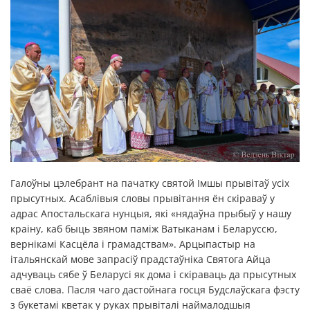
Галоўны цэлебрант на пачатку святой Імшы прывітаў усіх
прысутных. Асаблівыя словы прывітання ён скіраваў у
адрас Апостальскага нунцыя, які «нядаўна прыбыў у нашу
краіну, каб быць звяном паміж Ватыканам і Беларуссю,
вернікамі Касцёла і грамадствам». Арцыпастыр на
італьянскай мове запрасіў прадстаўніка Святога Айца
адчуваць сябе ў Беларусі як дома і скіраваць да прысутных
сваё слова. Пасля чаго дастойнага госця Будслаўскага фэсту
з букетамі кветак у руках прывіталі наймалодшыя