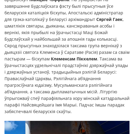
завяршэнне Будслаўскага фэсту былі прысутныя ўсе
беларускія каталіцкія біскупы, Апостальскі адміністратар
для грэка-католікаў у Беларусі архімандрыт
Сяргей Гаек
,
шматлікія святары, дыяканы, кансэкраваныя асобы і
вернікі, якія прыбылі на ўрачыстасці Маці Божай
Будслаўскай у найбольшай за апошнія гады колькасці.
Сярод прысутных знаходзілася таксама група вернікаў з
дыяцэзіі святога Клеменса ў Саратаве (Расія) разам са сваім
пастырам — біскупам
Клеменсам Піккелем
. Таксама ва
ўрачыстасцях удзельнічалі прадстаўнікі дзяржаўнай улады
і дзяржаўных устаноў, традыцыйных рэлігій Беларусі:
Праваслаўнай Царквы, Рэлігійнага аб’яднання
прагрэсіўнага юдаізму, Мусульманскага рэлігійнага
аб’яднання, а таксама дыпламатычных місій. Літургію
ўпрыгожваў спеў парафіяльнага хору мінскай катэдральнай
парафіі Найсвяцейшага Імя Марыі. Падчас Імшы парадак
забяспечвалі беларускія скаўты.