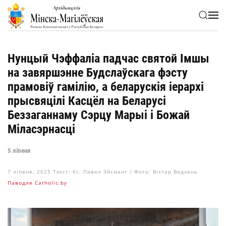
Skip to main content
Нунцый Чэффаліа падчас святой Імшы
на завяршэнне Будслаўскага фэсту
прамовіў гамілію, а беларускія іерархі
прысвяцілі Касцёл на Беларусі
Беззаганнаму Сэрцу Марыі і Божай
Міласэрнасці
5 ліпеня
7 ліпеня, 2025
Тэкст: Кс. Павел Эйсмант / Фота: Віктар Ведзень
Паводле Catholic.by