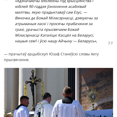
«Адзначаючы юбілейны год хрысціянства і
юбілей 90-годдзя ўзнікнення асаблівай
малітвы, якую прадыктаваў сам Езус, —
Вяночка да Божай Міласэрнасці, дзякуючы за
атрыманыя ласкі і просячы прабачэння за
грахі, урачыста прысвячаем Божай
Міласэрнасці Каталіцкі Касцёл на Беларусі,
нашыя сем’і і ўсю нашу Айчыну — Беларусь»,
— прачытаў арцыбіскуп Юзаф Станеўскі словы Акту
прысвячэння.