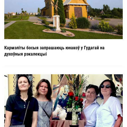
Кармэліты босыя запрашаюць юнакоў у Гудагай на
духоўныя рэкалекцыі