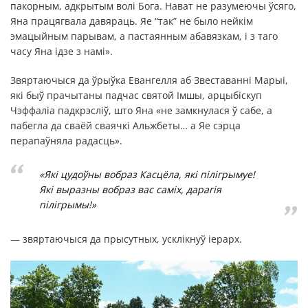
пакорным, адкрытым волі Бога. Нават не разумеючы ўсяго,
Яна працягвала давяраць. Яе “так” не было нейкім
эмацыйным парывам, а пастаянным абавязкам, і з таго
часу Яна ідзе з намі».
Звяртаючыся да ўрыўка Евангелля аб Звеставанні Марыі,
які быў прачытаны падчас святой Імшы, арцыбіскуп
Чэффаліа падкрэсліў, што Яна «не замкнулася ў сабе, а
пабегла да сваёй сваячкі Альжбеты… а Яе сэрца
перапаўняла радасць».
«Які цудоўны вобраз Касцёла, які пілігрымуе!
Які выразны вобраз вас саміх, дарагія
пілігрымы!»
— звяртаючыся да прысутных, усклікнуў іерарх.