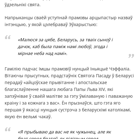
ўдзельнікі свята.
Напрыканцы сваёй уступнай прамовы арцыпастыр назваў
інтэнцыю, у якой цэлебраваў Эўхарыстыю:
«Малюся за цябе, Беларусь, за тваіх сыноў і
дачок, каб была паміж намі любоў, згода і
мірнае неба над намі».
Гамілію падчас Імшы прамовіў нунцый Іньяцыё Чэффаліа.
Вітаючы прысутных, прадстаўнік Святога Пасаду ў Беларусі
перадаў «айцоўскае прывітанне і апостальскае
благаслаўленне нашага любага Папы Льва XIV, які
запэўнівае ў сваёй малітве за гэту ўмілаваную і паважаную
краіну і за кожнага з вас». Ён прызнаўся, што гэта яго
першая ў якасці нунцыя сустрэча з беларускімі католікамі,
якую ён вельмі чакаў.
«Я прыбываю да вас не як чужынец, але як
брат сярод братоў, як пілігрым сярод