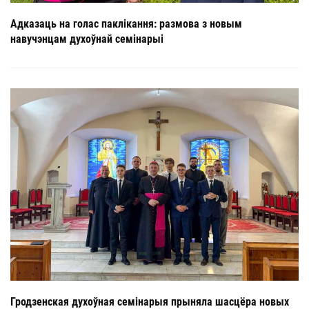
Адказаць на голас паклікання: размова з новым
навучэнцам духоўнай семінарыі
Гродзенская духоўная семінарыя прыняла шасцёра новых