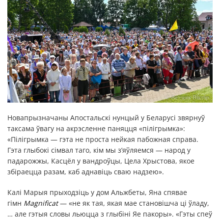
Новапрызначаны Апостальскі нунцый у Беларусі звярнуў
таксама ўвагу на акрэсленне паняцця «пілігрымка»:
«Пілігрымка — гэта не проста нейкая пабожная справа.
Гэта глыбокі сімвал таго, кім мы з’яўляемся — народ у
падарожжы, Касцёл у вандроўцы, Цела Хрыстова, якое
збіраецца разам, каб аднавіць сваю надзею».
Калі Марыя прыходзіць у дом Альжбеты, Яна спявае
гімн
Magnificat
— «не як тая, якая мае становішча ці ўладу,
… але гэтыя словы льюцца з глыбіні Яе пакоры». «Гэты спеў