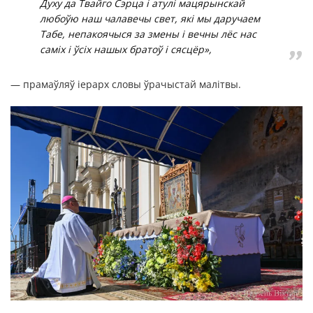
Духу да Твайго Сэрца і атулі мацярынскай
любоўю наш чалавечы свет, які мы даручаем
Табе, непакоячыся за змены і вечны лёс нас
саміх і ўсіх нашых братоў і сясцёр»,
— прамаўляў іерарх словы ўрачыстай малітвы.