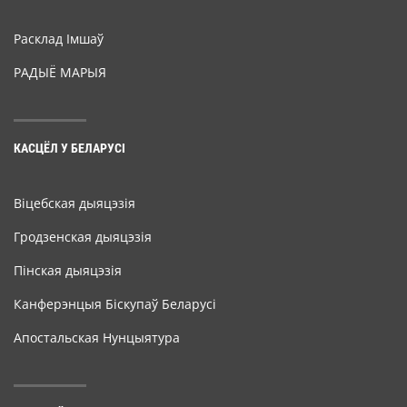
Расклад Імшаў
РАДЫЁ МАРЫЯ
КАСЦЁЛ У БЕЛАРУСІ
Віцебская дыяцэзія
Гродзенская дыяцэзія
Пінская дыяцэзія
Канферэнцыя Біскупаў Беларусі
Апостальская Нунцыятура