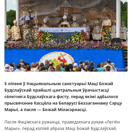
5 ліпеня ў Нацыянальным санктуарыі Маці Божай
Будслаўскай прайшлі цэнтральныя ўрачыстасці
сёлетняга Будслаўскага фэсту, перад якімі адбылося
прысвячэнне Касцёла на Беларусі Беззаганнаму Сэрцу
Марыі, а пасля — Божай Міласэрнасці.
Пасля Фацімскага ружанца, праведзенага рухам «Легіён
Марыі», перад копіяй абраза Маці Божай Будслаўскай,