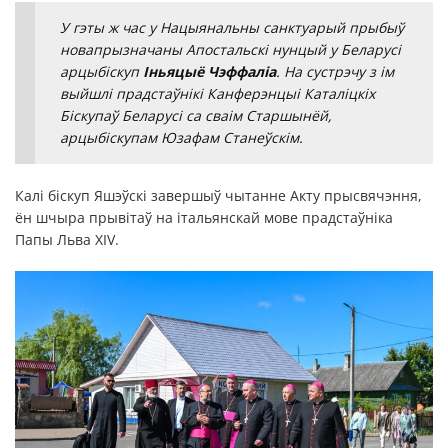
У гэты ж час у Нацыянальны санктуарый прыбыў
новапрызначаны Апостальскі нунцый у Беларусі
арцыбіскуп
Іньяцыё Чэффаліа
. На сустрэчу з ім
выйшлі прадстаўнікі Канферэнцыі Каталіцкіх
Біскупаў Беларусі са сваім Старшынёй,
арцыбіскупам Юзафам Станеўскім.
Калі біскуп Яшэўскі завершыў чытанне Акту прысвячэння,
ён шчыра прывітаў на італьянскай мове прадстаўніка
Папы Льва XIV.