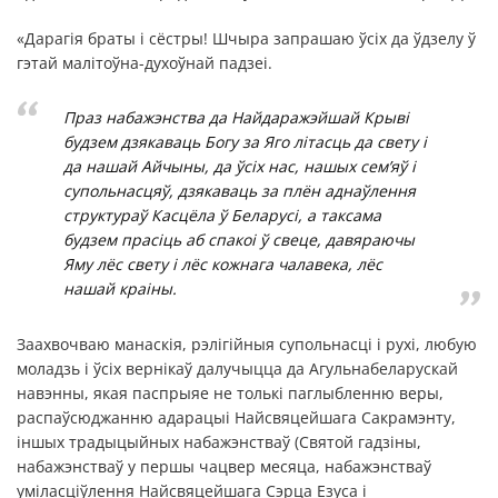
«Дарагія браты і сёстры! Шчыра запрашаю ўсіх да ўдзелу ў
гэтай малітоўна-духоўнай падзеі.
Праз набажэнства да Найдаражэйшай Крыві
будзем дзякаваць Богу за Яго літасць да свету і
да нашай Айчыны, да ўсіх нас, нашых сем’яў і
супольнасцяў, дзякаваць за плён аднаўлення
структураў Касцёла ў Беларусі, а таксама
будзем прасіць аб спакоі ў свеце, давяраючы
Яму лёс свету і лёс кожнага чалавека, лёс
нашай краіны.
Заахвочваю манаскія, рэлігійныя супольнасці і рухі, любую
моладзь і ўсіх вернікаў далучыцца да Агульнабеларускай
навэнны, якая паспрыяе не толькі паглыбленню веры,
распаўсюджанню адарацыі Найсвяцейшага Сакрамэнту,
іншых традыцыйных набажэнстваў (Святой гадзіны,
набажэнстваў у першы чацвер месяца, набажэнстваў
уміласціўлення Найсвяцейшага Сэрца Езуса і