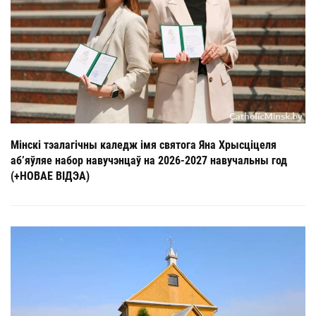
Мінскі тэалагічны каледж імя святога Яна Хрысціцеля
аб’яўляе набор навучэнцаў на 2026-2027 навучальны год
(+НОВАЕ ВІДЭА)