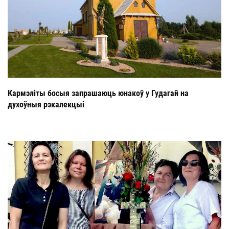
Кармэліты босыя запрашаюць юнакоў у Гудагай на
духоўныя рэкалекцыі