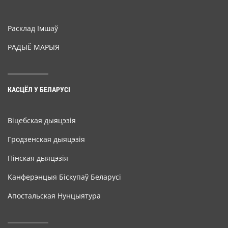
Расклад Імшаў
РАДЫЁ МАРЫЯ
КАСЦЁЛ У БЕЛАРУСІ
Віцебская дыяцэзія
Гродзенская дыяцэзія
Пінская дыяцэзія
Канферэнцыя Біскупаў Беларусі
Апостальская Нунцыятура