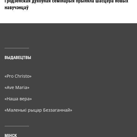
Гродзенская духоўная семінарыя прыняла шасцёра новых
навучэнцаў
ВЫДАВЕЦТВЫ
«Pro Christo»
«Ave Maria»
«Наша вера»
«Маленькі рыцар Беззаганнай»
МІНСК