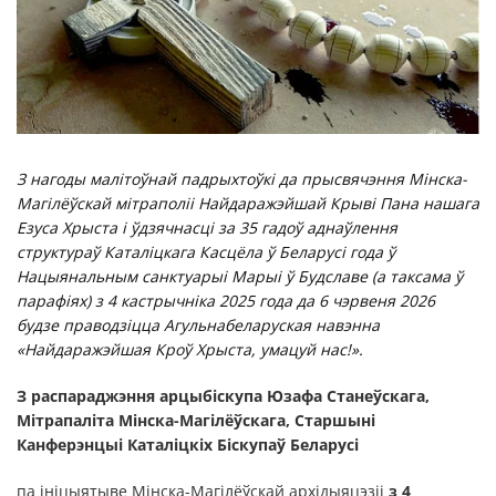
З нагоды малітоўнай падрыхтоўкі да прысвячэння Мінска-
Магілёўскай мітраполіі Найдаражэйшай Крыві Пана нашага
Езуса Хрыста і ўдзячнасці за 35 гадоў аднаўлення
структураў Каталіцкага Касцёла ў Беларусі года ў
Нацыянальным санктуарыі Марыі ў Будславе
(а таксама ў
парафіях)
з 4 кастрычніка 2025 года да 6 чэрвеня 2026
будзе праводзіцца Агульнабеларуская навэнна
«Найдаражэйшая Кроў Хрыста, умацуй нас!».
З распараджэння
арцыбіскупа Юзафа Станеўскага,
Мітрапаліта Мінска-Магілёўскага, Старшыні
Канферэнцыі Каталіцкіх Біскупаў Беларусі
па ініцыятыве Мінска-Магілёўскай архідыяцэзіі
з 4