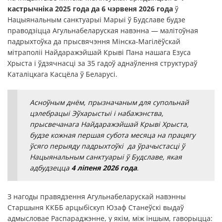
кастрычніка 2025 года да 6 чэрвеня 2026 года
ў
Нацыянальным санктуарыі Марыі ў Будславе будзе
праводзіцца Агульнабеларуская навэнна — малітоўная
падрыхтоўка да прысвячэння Мінска-Магілёўскай
мітраполіі Найдаражэйшай Крыві Пана нашага Езуса
Хрыста і ўдзячнасці за 35 гадоў аднаўлення структураў
Каталіцкага Касцёла ў Беларусі.
Асноўным днём, прызначаным для супольнай
цэлебрацыі Эўхарыстыі і набажэнства,
прысвечанага Найдаражэйшай Крыві Хрыста,
будзе кожная першая субота месяца на працягу
ўсяго перыяду падрыхтоўкі да ўрачыстасці ў
Нацыянальным санктуарыі ў Будславе, якая
адбудзецца
4 ліпеня 2026 года
.
З нагоды правядзення Агульнабеларускай навэнны
Старшыня ККББ арцыбіскуп Юзаф Станеўскі выдаў
адмысловае Распараджэнне, у якім, між іншым, гаворыцца: