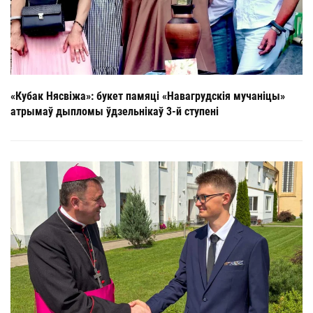
«Кубак Нясвіжа»: букет памяці «Навагрудскія мучаніцы»
атрымаў дыпломы ўдзельнікаў 3-й ступені