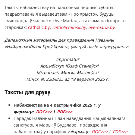
Тэксты набажэнстваў на паасобныя першыя суботы,
падрыхтаваныя выдавецтвам «Про Хрысто», будуць
змяшчацца ў часопісе «Ave Maria», а таксама на інтэрнэт-
старонках:
сatholic.by
,
catholicminsk.by
,
ave-maria.by
.
Дапаможныя матэрыялы для правядзення Навэнны
«Найдаражэйшая Кроў Хрыста, умацуй нас!» зацверджаны:
Imprimatur
+ Арцыбіскуп Юзаф Станеўскі
Мітрапаліт Мінска-Магілёўскі
Мінск, № 220/к/25 ад 19 верасня 2025 г.
Тэксты для друку
Набажэнства на 4 кастрычніка 2025 г.
у
фармаце
.DOC>>>
і
.PDF>>>
.
Парадак Навэнны і План наведвання Нацыянальнага
санктуарыя Марыі ў Будславе і правядзення
набажэнстваў у парафіях
у фармаце
.DOC>>>
і
.PDF>>>
.