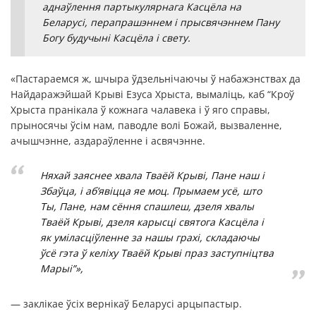
аднаўлення партыкулярнага Касцёла на
Беларусі, перапрашэннем і прысвячэннем Пану
Богу будучыні Касцёла і свету.
«Пастараемся ж, шчыра ўдзельнічаючы ў набажэнствах да
Найдаражэйшай Крыві Езуса Хрыста, вымаліць, каб “Кроў
Хрыста пранікала ў кожнага чалавека і ў яго справы,
прыносячы ўсім нам, паводле волі Божай, вызваленне,
ачышчэнне, аздараўленне і асвячэнне.
Няхай заяснее хвала Тваёй Крыві, Пане наш і
Збаўца, і аб’явіцца яе моц. Прымаем усё, што
Ты, Пане, нам сёння спашлеш, дзеля хвалы
Тваёй Крыві, дзеля карысці святога Касцёла і
як уміласціўленне за нашы грахі, складаючы
ўсё гэта ў келіху Тваёй Крыві праз заступніцтва
Марыі”»,
— заклікае ўсіх вернікаў Беларусі арцыпастыр.