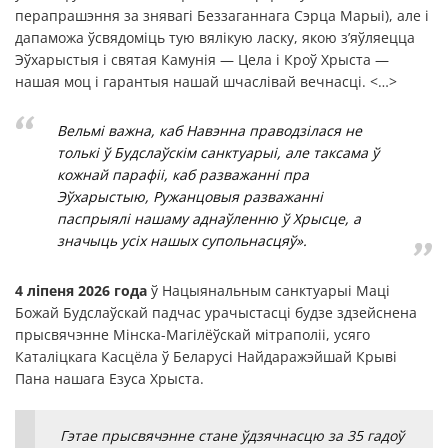
перапрашэння за знявагі Беззаганнага Сэрца Марыі), але і
дапаможа ўсвядоміць тую вялікую ласку, якою з’яўляецца
Эўхарыстыя і святая Камунія — Цела і Кроў Хрыста —
нашая моц і гарантыя нашай шчаслівай вечнасці. <…>
Вельмі важна, каб Навэнна праводзілася не
толькі ў Будслаўскім санктуарыі, але таксама ў
кожнай парафіі, каб разважанні пра
Эўхарыстыю, Ружанцовыя разважанні
паспрыялі нашаму аднаўленню ў Хрысце, а
значыць усіх нашых супольнасцяў».
4 ліпеня 2026 года
ў Нацыянальным санктуарыі Маці
Божай Будслаўскай падчас урачыстасці будзе здзейснена
прысвячэнне Мінска-Магілёўскай мітраполіі, усяго
Каталіцкага Касцёла ў Беларусі Найдаражэйшай Крыві
Пана нашага Езуса Хрыста.
Гэтае прысвячэнне стане ўдзячнасцю за 35 гадоў