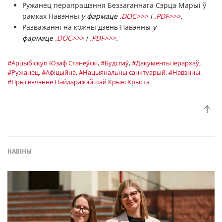
Ружанец перапрашэння Беззаганнага Сэрца Марыі ў
рамках Навэнны
у фармаце
.DOC>>>
і
.PDF>>>
.
Разважанні на кожны дзень Навэнны
у
фармаце
.DOC>>>
і
.PDF>>>
.
#Арцыбiскуп Юзаф Станеўскі
,
#Будслаў
,
#Дакументы іерархаў
,
#Ружанец
,
#Афіцыйна
,
#Нацыянальны санктуарый
,
#Навэнны
,
#Прысвячэнне Найдаражэйшай Крыві Хрыста
НАВІНЫ