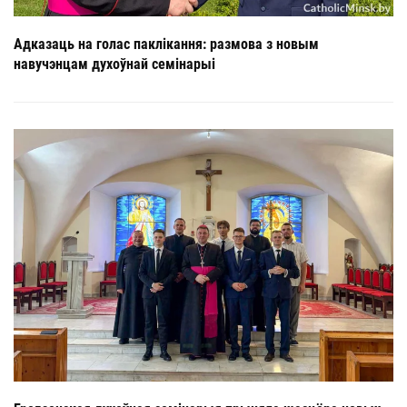
Адказаць на голас паклікання: размова з новым
навучэнцам духоўнай семінарыі