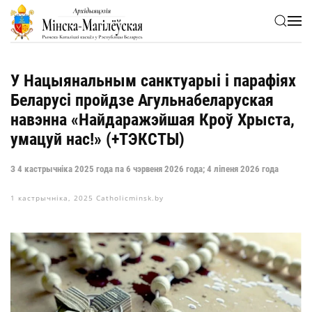
Skip to main content
У Нацыянальным санктуарыі і парафіях
Беларусі пройдзе Агульнабеларуская
навэнна «Найдаражэйшая Кроў Хрыста,
умацуй нас!» (+ТЭКСТЫ)
З 4 кастрычніка 2025 года па 6 чэрвеня 2026 года; 4 ліпеня 2026 года
1 кастрычніка, 2025
Catholicminsk.by