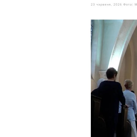
23 чэрвеня, 2026
Фота: М