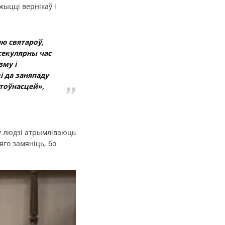
жыцці вернікаў і
ю святароў,
секулярны час
зму і
і да заняпаду
тоўнасцей»,
у людзі атрымліваюць
яго замяніць, бо