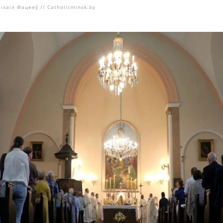
іхаіл Фацееў // Catholicminsk.by