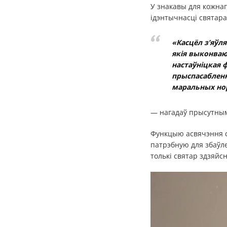
У знакавы для кожнаг
ідэнтычнасці святара
«Касцёл з’яўл
якія выконваю
настаўніцкая 
прыспасабленн
маральных нор
— нагадаў прысутны
Функцыю асвячэння с
патрэбную для збаўле
толькі святар здзяйс