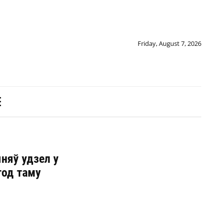
Friday, August 7, 2026
няў удзел у
год таму