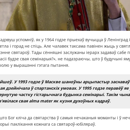
Тадэвуш успомніў, як у 1964 годзе прыехаў вучыцца ў Ленінград і 
ветла і горад не спіць. Але чалавек таксама павінен жыць у свят
энне святароў. Тады сённяшні заслужаны іерарх задаваў сабе 
у Расіі будзе свая семінарыя?», не падазраючы, што ў будучыні 
олю у вырашэнні гэтага пытання.
ыйшоў. У 1993 годзе ў Маскве шаноўны арцыпастыр заснава
я дзейнічала ў спартанскіх умовах. У 1995 годзе перавёў яе 
ернутую частку гістарычнага будынка семінарыі. Такім чын
 з’явілася свая alma mater як кузня духоўных кадраў.
то Бог кліча да святарства ў самыя нечаканыя моманты і ў неч
торыі паклікання кожнага са святароў-юбіляраў.