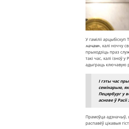
У гаміліі арцыбіскуп 
начам
», калі ноччу с
прыходзіць праз служ
такі час, калі ізноў 
адыграць ключавую р
І гэты час пр
семінарыю, яка
Пецярбург у в
аснове ў Расіі
Прамоўца адзначыў, ш
распавёў цікавыя гіс