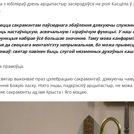
а з юбіляраў дзень арцыпастыр засяродзіўся на ролі Касцёла ў 
.
яецца сакрамэнтам паўсюднага збаўлення дзякуючы служэнн
ць настаўніцкую, асвячальную і кіраўнічую функцыі. У наш 
функцыя набірае ўсё большае значэнне. Таму мова канфармі
я да свецкага менталітэту непрымальная, бо можа прывесц
маў: святар павінен быць слугой нязменных духоўных каш
м прамоўца.
вятар выконвае праз цэлебрацыю сакрамэнтаў, дзякуючы чам
ння Божую ласку. Ніхто іншы, падкрэсліў арцыпастыр, не можа 
няе сакрамэнты ад імя Хрыста і Яго моцаю.