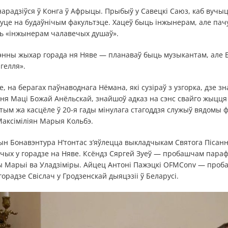
арадзіўся ў Конга ў Афрыцы. Прыбыў у Савецкі Саюз, каб вучыц
уце на будаўнічым факультэце. Хацеў быць інжынерам, але пачу
ць «інжынерам чалавечых душаў».
энны жыхар горада ня Няве — планаваў быць музыкантам, але Бо
гелля».
, на берагах паўнаводнага Нёмана, які сузіраў з узгорка, дзе з
ня Маці Божай Анёльскай, знайшоў адказ на сэнс свайго жыцця
тым жа касцёле ў 20-я гады мінулага стагоддзя служыў вядомы 
Максіміліян Марыя Кольбэ.
ын Бонавэнтура Н’тонтас з’яўлецца выкладчыкам Святога Пісан
ых у горадзе на Няве. Ксёндз Сяргей Зуеў — пробашчам парафі
Марыі ва Уладзіміры. Айцец Антоні Пажэцкі OFMConv — проб
орадзе Свіслач у Гродзенскай дыяцэзіі ў Беларусі.