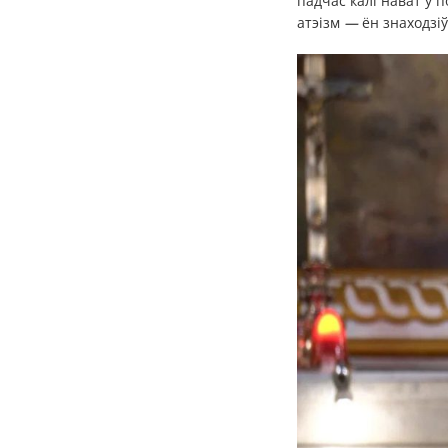
падчас калі нават у
атэізм
—
ён знаходзіў