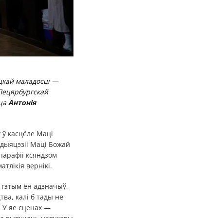
цкай маладосці —
-Пецярбургскай
йца
Антонія
 ў касцёле Маці
ідыяцэзіі Маці Божай
парафіі ксяндзом
тлікія вернікі.
ы гэтым ён адзначыў,
тва, калі б тады не
. У яе сценах —