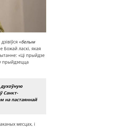
дзівіўся «
белым
ле Божай ласкі, якая
пытанне: «Ці прыйдзе
яму прыйдзецца
ў духоўную
ў Санкт-
ам на пастаяннай
аканых месцах, і