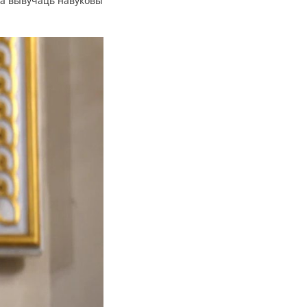
га вывучаць навуковы