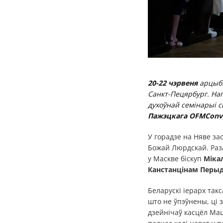
20-22 чэрвеня
арцыбі
Санкт-Пецярбург. На
духоўнай семінарыі 
Пажэцкага OFMConv
У горадзе на Няве за
Божай Люрдскай. Раза
у Маскве біскуп
Міка
Канстанцінам Перы
Беларускі іерарх такс
што не ўпэўнены, ці з
дзейнічаў касцёл Мац