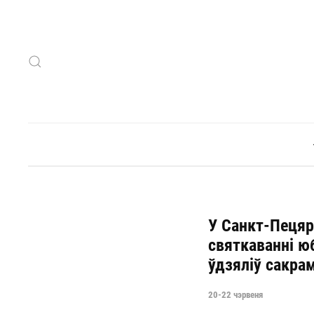
Skip to main content
У Санкт-Пецяр
святкаванні юб
ўдзяліў сакра
20-22 чэрвеня