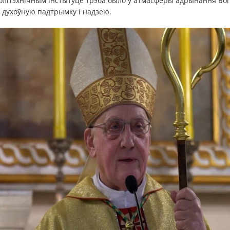
 політэхнічным інстытуце трэба было ў атмасферы адрынання Бо
 духоўную падтрымку і надзею.