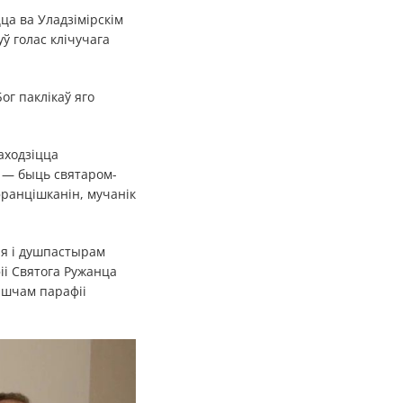
ца ва Уладзімірскім
ў голас клічучага
г паклікаў яго
находзіцца
 — быць святаром-
францішканін, мучанік
ня і душпастырам
і Святога Ружанца
ашчам парафіі