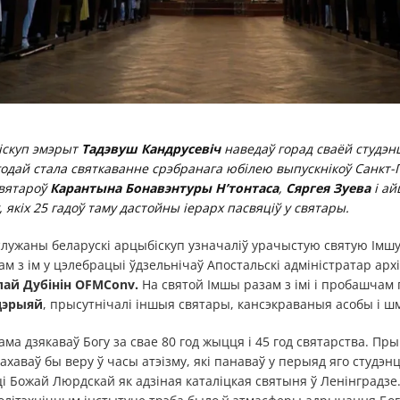
скуп эмэрыт
Тадэвуш Кандрусевіч
наведаў горад сваёй студэн
годай стала святкаванне срэбранага юбілею выпускнікоў Санкт
святароў
Карантына Бонавэнтуры Н’тонтаса
,
Сяргея Зуева
і а
, якіх 25 гадоў таму дастойны іерарх пасвяціў у святары.
служаны беларускі арцыбіскуп узначаліў урачыстую святую Імшу
м з ім у цэлебрацыі ўдзельнічаў Апостальскі адміністратар арх
лай Дубінін OFMConv.
На святой Імшы разам з імі і пробашчам 
дэрыяй
, прысутнічалі іншыя святары, кансэкраваныя асобы і шма
ама дзякаваў Богу за свае 80 год жыцця і 45 год святарства. Пр
ахаваў бы веру ў часы атэізму, які панаваў у перыяд яго студэнц
і Божай Люрдскай як адзіная каталіцкая святыня ў Ленінградзе