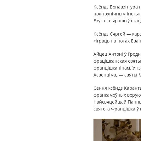
Ксёндз Бонавэнтура н
політэхнічным інстыт
Езуса і вырашыў ста
Ксёндз Сяргей — кар
«іграць на нотах Еван
Айцец Антоні ў Гродне
фрацішканская святы
францішканінам. У гэ
Асвенціма, — святы 
Сёння ксёндз Карант
франкамоўных веруюч
Найсвяцейшай Панны 
святога Францішка ў г