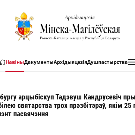
Навіны
Дакументы
Архідыяцэзія
Душпастырства
бургу арцыбіскуп Тадэвуш Кандрусевіч пры
ілею святарства трох прэзбітэраў, якім 25 
мэнт пасвячэння