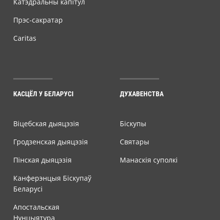
Катэдральны капітул
Прэс-сакратар
Caritas
КАСЦЁЛ У БЕЛАРУСІ
ДУХАВЕНСТВА
Віцебская дыяцэзія
Біскупы
Гродзенская дыяцэзія
Святары
Пінская дыяцэзія
Манаскія суполкі
Канферэнцыя Біскупаў
Беларусі
Апостальская
Нунцыятура