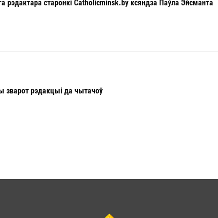
а рэдактара старонкі Catholicminsk.by ксяндза Паўла Эйсманта
ы зварот рэдакцыі да чытачоў