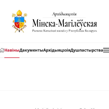
Навіны
Дакументы
Архідыяцэзія
Душпастырства