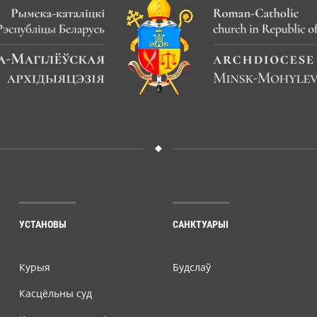
УСТАНОВЫ
САНКТУАРЫІ
Курыя
Будслаў
Касцёльны суд