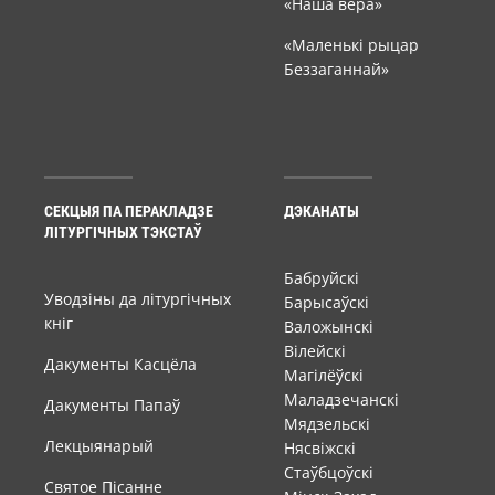
«Наша вера»
«Маленькі рыцар
Беззаганнай»
СЕКЦЫЯ ПА ПЕРАКЛАДЗЕ
ДЭКАНАТЫ
ЛІТУРГІЧНЫХ ТЭКСТАЎ
Бабруйскі
Уводзіны да літургічных
Барысаўскі
кніг
Валожынскі
Вілейскі
Дакументы Касцёла
Магілёўскі
Маладзечанскі
Дакументы Папаў
Мядзельскі
Лекцыянарый
Нясвіжскі
Стаўбцоўскі
Святое Пісанне