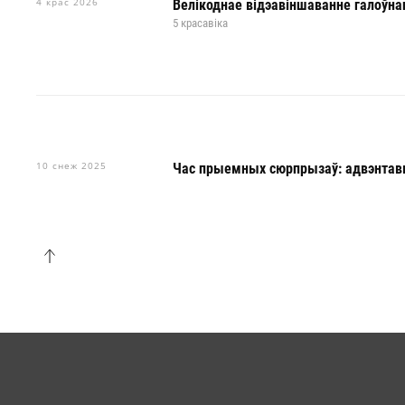
4 крас 2026
Велікоднае відэавіншаванне галоўнаг
5 красавіка
10 снеж 2025
Час прыемных сюрпрызаў: адвэнтав