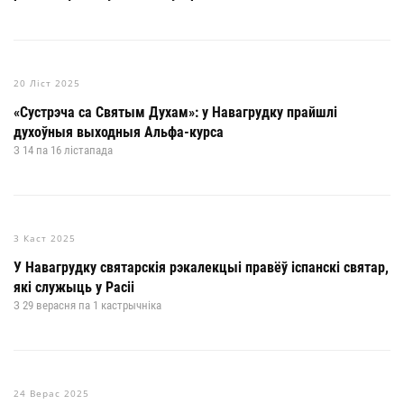
20 Ліст 2025
«Сустрэча са Святым Духам»: у Навагрудку прайшлі
духоўныя выходныя Альфа-курса
З 14 па 16 лістапада
3 Каст 2025
У Навагрудку святарскія рэкалекцыі правёў іспанскі святар,
які служыць у Расіі
З 29 верасня па 1 кастрычніка
24 Верас 2025