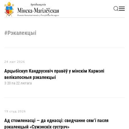
Skip to main content
#Рэкалекцыі
24 лют 2026
Арцыбіскуп Кандрусевіч правёў у мінскім Кармэлі
велікапосныя рэкалекцыі
З 20 па 22 лютага
19 студ 2026
Ад стомленасці — да еднасці: сведчанне сям’і пасля
рэкалекцый «Сужэнскіх сустрэч»