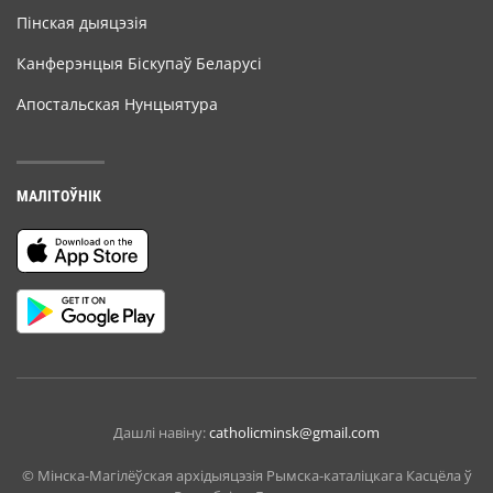
Пінская дыяцэзія
Канферэнцыя Біскупаў Беларусі
Апостальская Нунцыятура
МАЛІТОЎНІК
Дашлі навіну:
catholicminsk@gmail.com
© Мiнска-Магiлёўская архiдыяцэзiя Рымска-каталіцкага Касцёла ў