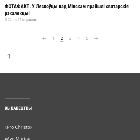
ФОТАФАКТ: У Ляскоўцы пад Мінскам прайшлі святарскія
рэкалекцыі
З 22 па 24 верасня
1
2
3
4
5
ВЫДАВЕЦТВЫ
«Pro Christo»
«Ave Maria»