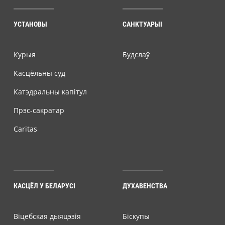
УСТАНОВЫ
САНКТУАРЫІ
Курыя
Будслаў
Касцёльны суд
Катэдральны капітул
Прэс-сакратар
Caritas
КАСЦЁЛ У БЕЛАРУСІ
ДУХАВЕНСТВА
Віцебская дыяцэзія
Біскупы