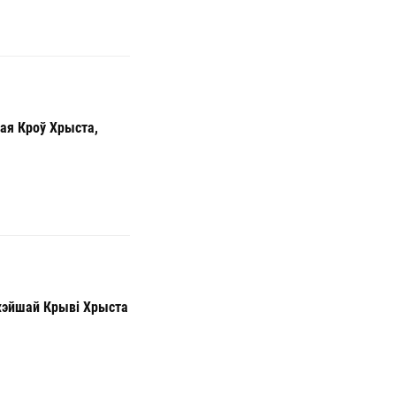
ая Кроў Хрыста,
ажэйшай Крыві Хрыста