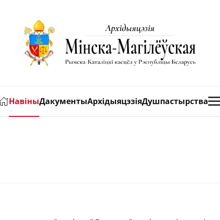
Навіны
Дакументы
Архідыяцэзія
Душпастырства