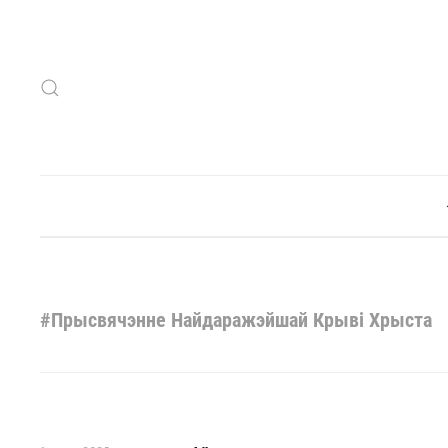
Skip to main content
#Прысвячэнне Найдаражэйшай Крыві Хрыста