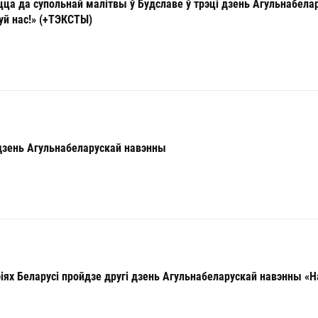
 да супольнай малітвы ў Будславе ў трэці дзень Агульнабела
й нас!» (+ТЭКСТЫ)
дзень Агульнабеларускай навэнны
іях Беларусі пройдзе другі дзень Агульнабеларускай навэнны 