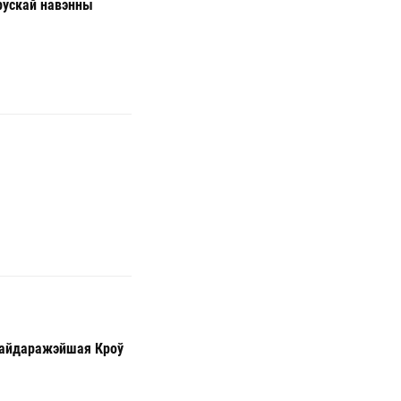
рускай навэнны
«Найдаражэйшая Кроў