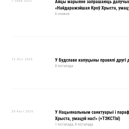
1 снеж 2025
Айцы марыяне запрашаюць далучыцца
«Найдаражэйшая Кроў Хрыста, умацу
6 снежня
13 Ліст 2025
У Будславе капуцыны правялі другі 
8 лістапада
29 Каст 2025
У Нацыянальным санктуарыі і параф
Хрыста, умацуй нас!» (+ТЭКСТЫ)
1 лістапада; 8 лістапада