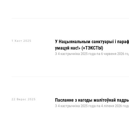
1 Каст 2025
У Нацыянальным санктуарыі і параф
умацуй нас!» (+ТЭКСТЫ)
З 4 кастрычніка 2025 года па 6 чэрвеня 2026 го
22 Верас 2025
Пасланне з нагоды малітоўнай падр
З 4 кастрычніка 2025 года па 4 ліпеня 2026 год