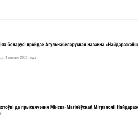
іях Беларусі пройдзе Агульнабеларуская навэнна «Найдаражэйш
да; 4 ліпеня 2026 года
ыхтоўкі да прысвячэння Мінска-Магілёўскай Мітраполіі Найдар
а