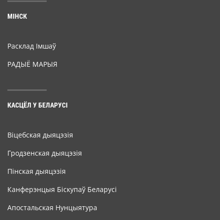
МІНСК
Расклад Імшаў
РАДЫЁ МАРЫЯ
КАСЦЁЛ У БЕЛАРУСІ
Віцебская дыяцэзія
Гродзенская дыяцэзія
Пінская дыяцэзія
Канферэнцыя Біскупаў Беларусі
Апостальская Нунцыятура