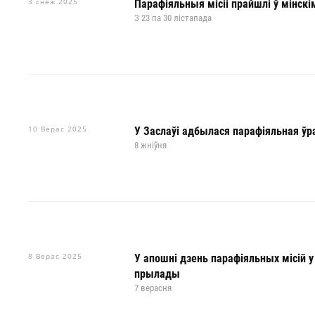
3 снеж 2025
Парафіяльныя місіі прайшлі ў мінскі
З 23 па 30 лістапада
10 Верас 2025
У Заслаўі адбылася парафіяльная ў
8 жніўня
8 Верас 2025
У апошні дзень парафіяльных місій у
прылады
7 верасня