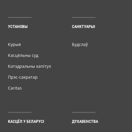
УСТАНОВЫ
САНКТУАРЫІ
Курыя
Будслаў
Касцёльны суд
Катэдральны капітул
Прэс-сакратар
Caritas
КАСЦЁЛ У БЕЛАРУСІ
ДУХАВЕНСТВА