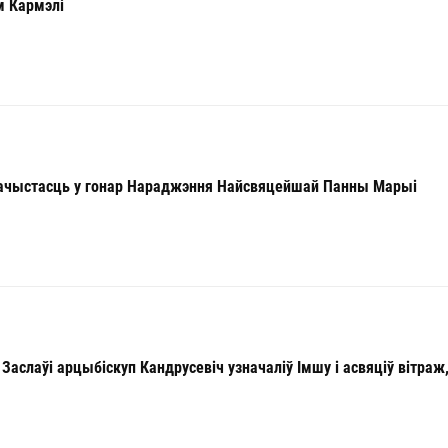
м Кармэлі
рачыстасць у гонар Нараджэння Найсвяцейшай Панны Марыі
 Заслаўі арцыбіскуп Кандрусевіч узначаліў Імшу і асвяціў вітра