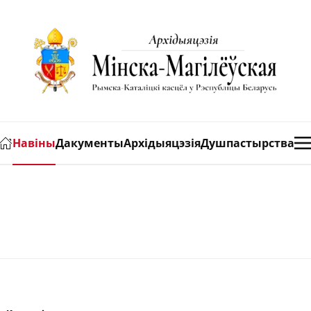
Навіны
Дакументы
Архідыяцэзія
Душпастырства