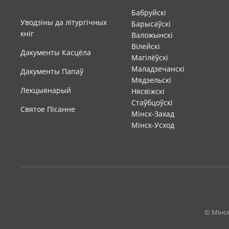
Бабруйскі
Уводзіны да літургічных
Барысаўскі
кніг
Валожынскі
Вілейскі
Дакументы Касцёла
Магілёўскі
Маладзечанскі
Дакументы Папаў
Мядзельскі
Лекцыянарый
Нясвіжскі
Стаўбцоўскі
Святое Пісанне
Мінск-Захад
Мінск-Усход
© Мiнск