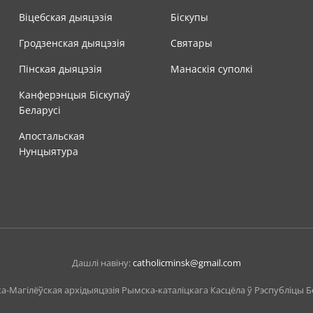
Віцебская дыяцэзія
Біскупы
Гродзенская дыяцэзія
Святары
Пінская дыяцэзія
Манаскія суполкі
Канферэнцыя Біскупаў
Беларусі
Апостальская
Нунцыятура
Дашлі навіну:
catholicminsk@gmail.com
а-Магiлёўская архiдыяцэзiя Рымска-каталіцкага Касцёла ў Рэспубліцы 