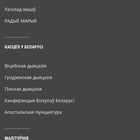
Расклад Імшаў
РАДЫЁ МАРЫЯ
КАСЦЁЛ У БЕЛАРУСІ
Віцебская дыяцэзія
Гродзенская дыяцэзія
Пінская дыяцэзія
Канферэнцыя Біскупаў Беларусі
Апостальская Нунцыятура
МАЛІТОЎНІК