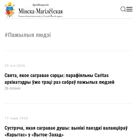
Skip to main content
#Пажылыя людзі
29 ліп 2026
Свята, якое сагравае сэрцы: парафіяльны Caritas
архікатэдры ўжо трэці раз сабраў пажылых людзей
26 ліпеня
17 чэрв 2026
Сустрэча, якая сагравае душы: вынікі паездкі валанцёраў
«Карытас» у «Выток-Захад»