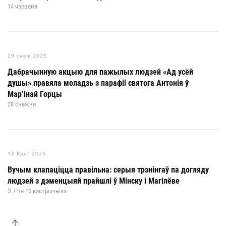
14 чэрвеня
29 снеж 2025
Дабрачынную акцыю для пажылых людзей «Ад усёй
душы» правяла моладзь з парафіі святога Антонія ў
Мар’інай Горцы
28 снежня
13 Каст 2025
Вучым клапаціцца правільна: серыя трэнінгаў па догляду
людзей з дэменцыяй прайшлі ў Мінску і Магілёве
З 7 па 10 кастрычніка