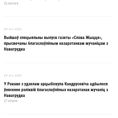
25 лютага
29 ліп 2025
Выйшаў спецыяльны выпуск газеты «Слова Жыцця»,
прысвечаны благаслаўлёным назарэтанкам мучаніцам з
Навагрудка
28 ліп 2025
У Ракаве з удзелам арцыбіскупа Кандрусевіча адбылося
ўнясенне рэліквій благаслаўлёных назарэтанак мучаніц з
Навагрудка
27 ліпеня