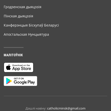
Гродзенская дыяцэзія
Пінская дыяцэзія
Канферэнцыя Біскупаў Беларусі
Апостальская Нунцыятура
МАЛІТОЎНІК
Дашлі навіну:
catholicminsk@gmail.com