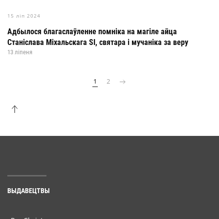
15 ліп 2024
Адбылося благаслаўленне помніка на магіле айца
Станіслава Міхальскага SI, святара і мучаніка за веру
13 ліпеня
1
2
ВЫДАВЕЦТВЫ