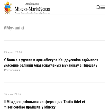
Skip to main content
#Мучанікі
13 крас 2026
У Волме з удзелам арцыбіскупа Кандрусевіча адбылося
ўнясенне рэліквій благаслаўлёных мучанікаў з Пяршаяў
12 красавіка
26 лют 2026
ІІ Міждыяцэзіяльная канферэнцыя Testis fidei et
misericordiae прайшла ў Мінску