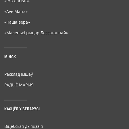
«Pro Christo»
«Ave Maria»
«Наша вера»
«Маленькі рыцар Беззаганнай»
МІНСК
Расклад Імшаў
РАДЫЁ МАРЫЯ
КАСЦЁЛ У БЕЛАРУСІ
Віцебская дыяцэзія