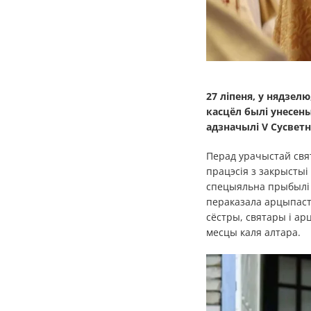
27 ліпеня, у нядзел
касцёл былі унесены
адзначылі V Сусвет
Перад урачыстай свят
працэсія з закрыстыі 
спецыяльна прыбылі ў
пераказала арцыпасты
сёстры, святары і ар
месцы каля алтара.