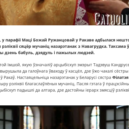
ю, у парафіі Маці Божай Ружанцовай у Ракаве адбылася нешт
 рэліквіі сяцёр мучаніц назарэтанак з Навагрудка. Таксама 
ны дзень бабуль, дзядуль і пажылых людзей.
ой Імшой, якую ўзначаліў арцыбіскуп эмэрыт Тадэвуш Кандрусев
вырушыла да галоўнага ўваходу ў касцёл, дзе ўжо чакалі сёстры 
 Ракаў. Настаяцельніца назарэтанак у Беларусі сястра
Філатэя
ру рэліквіі благаслаўлёных мучаніц. Пасля гэтага ў працэсійны
цыбіскуп падышлі да алтара, дзе дастойны іерарх змясціў рэлік