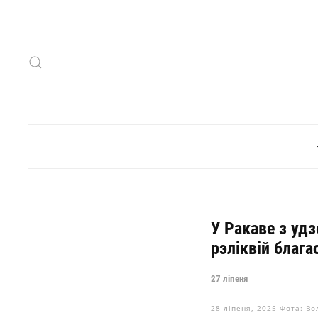
Skip to main content
У Ракаве з уд
рэліквій благ
27 ліпеня
28 ліпеня, 2025
Фота: Во