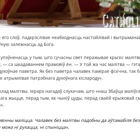
е яго слоў, падкрэслівае неабходнасць настойлівай і вытрымана
ную залежнасць ад Бога.
упэўненасць у тым, што сучасны свет перажывае крызіс малітв
ву, — са шкадаваннем прамовіў ён. — У той жа час малітва — гэт
ухоўнае паветра. Як без паветра чалавек памірае фізічна, так 
не атрымлівае патрэбнага духоўнага кіслароду».
клад малітвы. Іерарх нагадаў слухачам, што «наш Збаўца маліўс
ага жыцця, перад тым, як чыніў цуды, перад сваёй крыжовай с
».
вінны маліцца. Чалавек без малітвы падобны да аўтамабіля без 
 можа ні рухацца, ні спыніцца»,