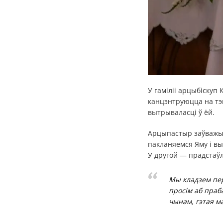
У гаміліі арцыбіскуп
канцэнтруюцца на тэм
вытрываласці ў ёй.
Арцыпастыр заўважыў,
пакланяемся Яму і в
У другой — прадстаўл
Мы кладзем пер
просім аб праба
чынам, гэтая ма