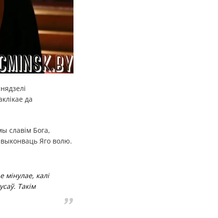
 нядзелі
аклікае да
ы славім Бога,
 выконваць Яго волю.
 мінулае, калі
усаў. Такім