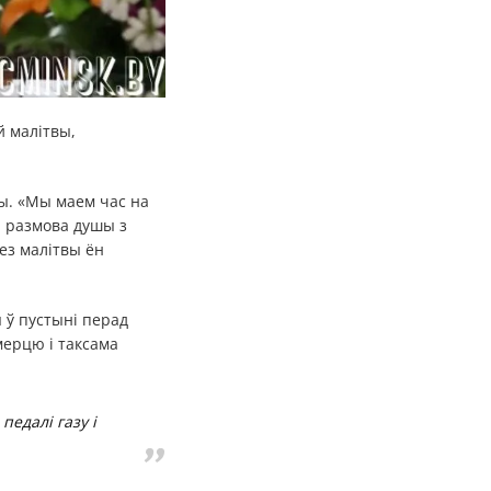
й малітвы,
ы. «Мы маем час на
а размова душы з
без малітвы ён
я ў пустыні перад
мерцю і таксама
педалі газу і