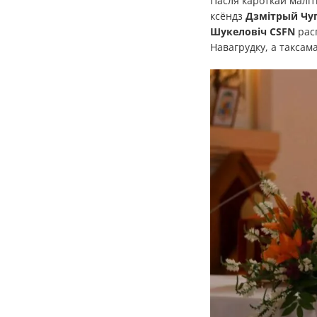
Пасля кароткай маліт
ксёндз
Дзмітрый Чу
Шукеловіч CSFN
расп
Навагрудку, а таксам