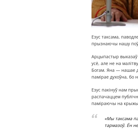
Езус таксама, паводл
прызнаючы нашу поў
Арцыпастыр выказаў 
усё, але не на маліт
Богам. Яна — нашае д
памірае духоўна, бо 
Езус пакінуў нам пры
распачаццем публічн
паміраючы на крыжы
«Мы таксама па
тармазоў. Ён не