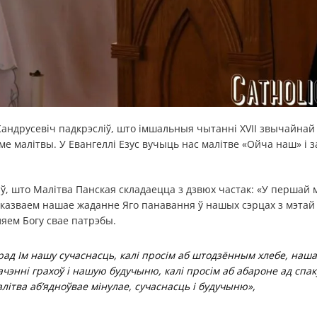
 Кандрусевіч падкрэсліў, што імшальныя чытанні XVII звычайнай
е малітвы. У Евангеллі Езус вучыць нас малітве «Ойча наш» і з
 што Малітва Панская складаецца з дзвюх частак: «У першай м
ыказваем нашае жаданне Яго панавання ў нашых сэрцах з мэтай
яем Богу свае патрэбы.
ад Ім нашу сучаснасць, калі просім аб штодзённым хлебе, нашае
чэнні грахоў і нашую будучыню, калі просім аб абароне ад спак
літва аб’ядноўвае мінулае, сучаснасць і будучыню»,