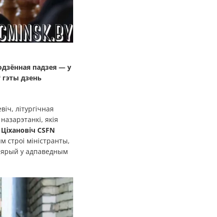
одзённая падзея — у
ў гэты дзень
іч, літургічная
назарэтанкі, якія
 Ціхановіч CSFN
м строі міністранты,
віярый у адпаведным