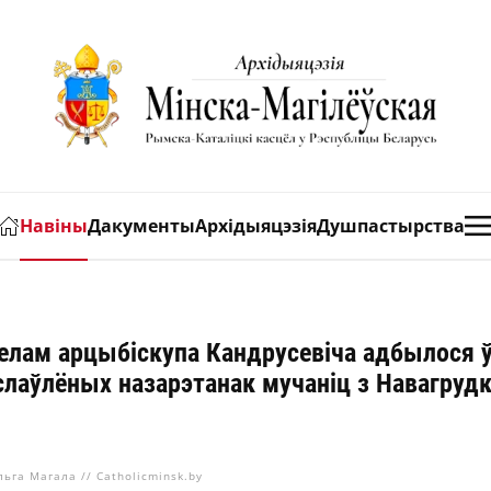
Навіны
Дакументы
Архідыяцэзія
Душпастырства
зелам арцыбіскупа Кандрусевіча адбылося 
аслаўлёных назарэтанак мучаніц з Навагруд
льга Магала // Catholicminsk.by