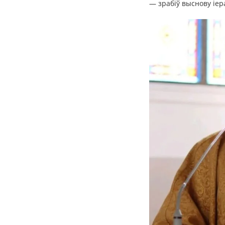
— зрабіў выснову іер