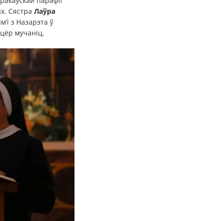
ракаўскай парафіі
ых. Сястра
Лаўра
’і з Назарэта ў
сцёр мучаніц.