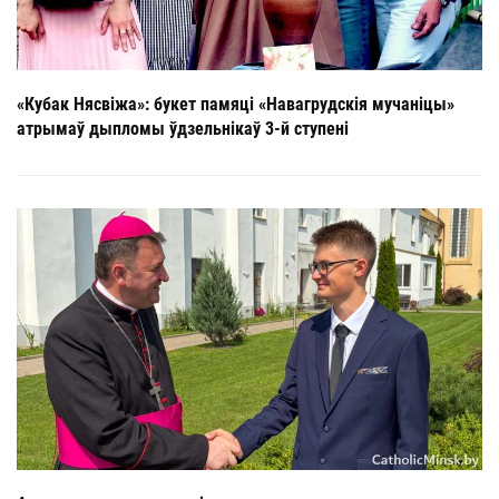
«Кубак Нясвіжа»: букет памяці «Навагрудскія мучаніцы»
атрымаў дыпломы ўдзельнікаў 3-й ступені