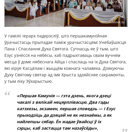
У гаміліі іерарх падкрэсліў, што першакамунійная
ўрачыстасць прыпадае паміж урачыстасцямі Унебаўшэсця
Пана і Спаслання Духа Святога. Сутнасць яе ў тым, што
Езус узнёсся на нябёсы, каб падрыхтаваць сваім вучням
месца ў доме нябеснага Айца і спаслаць на іх Духа Святога,
які кіруе Касцёлам і жыццём кожнага чалавека. Дзякуючы
Духу Святому святар ад імя Хрыста здзяйсняе сакрамэнты,
у тым ліку Эўхарыстыю.
«Першая Камунія — гэта дзень, якога дзеці
чакалі з вялікай нецярплівасцю. Два гады
катэхезы, экзамен, першая споведзь — і Езус
прыходзіць да дзяцей не як незнаёмы, а як
найлепшы сябар. Ён жадае ўвайсці ў іх
сэрцы, каб застацца там назаўсёды»,