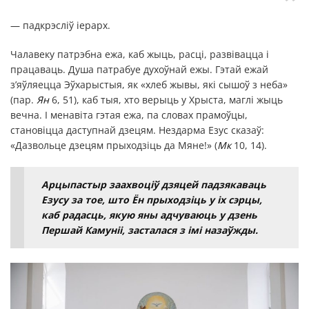
— падкрэсліў іерарх.
Чалавеку патрэбна ежа, каб жыць, расці, развівацца і
працаваць. Душа патрабуе духоўнай ежы. Гэтай ежай
з’яўляецца Эўхарыстыя, як «хлеб жывы, які сышоў з неба»
(пар.
Ян
6, 51), каб тыя, хто верыць у Хрыста, маглі жыць
вечна. І менавіта гэтая ежа, па словах прамоўцы,
становіцца даступнай дзецям. Нездарма Езус сказаў:
«Дазвольце дзецям прыходзіць да Мяне!» (
Мк
10, 14).
Арцыпастыр заахвоціў дзяцей падзякаваць
Езусу за тое, што Ён прыходзіць у іх сэрцы,
каб радасць, якую яны адчуваюць у дзень
Першай Камуніі, засталася з імі назаўжды.