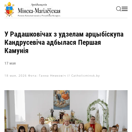
Skip to main content
У Радашковічах з удзелам арцыбіскупа
Кандрусевіча адбылася Першая
Камунія
17 мая
18 мая, 2026
Фота: Ганна Нямковіч // Catholicminsk.by