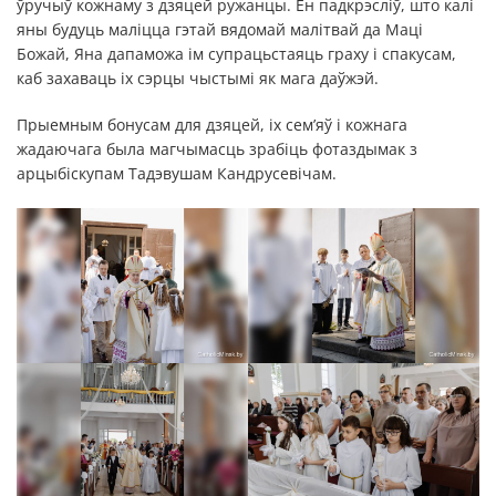
ўручыў кожнаму з дзяцей ружанцы. Ён падкрэсліў, што калі
яны будуць маліцца гэтай вядомай малітвай да Маці
Божай, Яна дапаможа ім супрацьстаяць граху і спакусам,
каб захаваць іх сэрцы чыстымі як мага даўжэй.
Прыемным бонусам для дзяцей, іх сем’яў і кожнага
жадаючага была магчымасць зрабіць фотаздымак з
арцыбіскупам Тадэвушам Кандрусевічам.