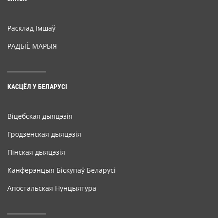
Расклад Імшаў
РАДЫЁ МАРЫЯ
КАСЦЁЛ У БЕЛАРУСІ
Віцебская дыяцэзія
Гродзенская дыяцэзія
Пінская дыяцэзія
Канферэнцыя Біскупаў Беларусі
Апостальская Нунцыятура