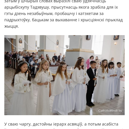
затым у шчырых словах выразілі сваю ўдзячнасць
арцыбіскупу Тадэвушу, прысутнасць якога зрабіла для іх
гэты дзень незабыўным, пробашчу і катэхетам за
падрыхтоўку, бацькам за выхаванне і хрысціянскі прыклад
жыцця.
У сваю чаргу, дастойны іерарх асвяціў, а потым асабіста