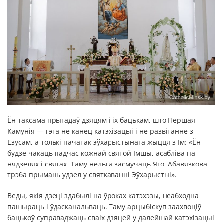
Ён таксама прыгадаў дзяцям і іх бацькам, што Першая
Камунія — гэта не канец катэхізацыі і не развітанне з
Езусам, а толькі пачатак эўхарыстынага жыцця з Ім: «Ён
будзе чакаць падчас кожнай святой Імшы, асабліва па
нядзелях і святах. Таму нельга засмучаць Яго. Абавязкова
трэба прымаць удзел у святкаванні Эўхарыстыі».
Веды, якія дзеці здабылі на ўроках катэхэзы, неабходна
пашыраць і ўдасканальваць. Таму арцыбіскуп заахвоціў
бацькоў суправаджаць сваіх дзяцей у далейшай катэхізацыі