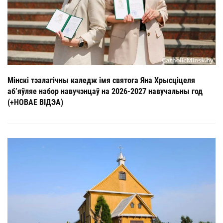
Мінскі тэалагічны каледж імя святога Яна Хрысціцеля
аб’яўляе набор навучэнцаў на 2026-2027 навучальны год
(+НОВАЕ ВІДЭА)