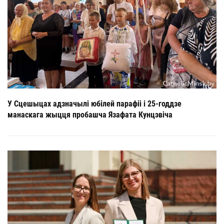
У Сцешыцах адзначылі юбілей парафіі і 25-годдзе
манаскага жыцця пробашча Язафата Кунцэвіча