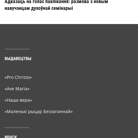
Адказаць на голас паклікання: размова з новым
навучэнцам духоўнай семінарыі
ВЫДАВЕЦТВЫ
«Pro Christo»
«Ave Maria»
«Наша вера»
«Маленькі рыцар Беззаганнай»
МІНСК