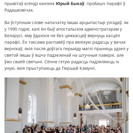
прывітаў ксёндз канонік
Юрый Быкаў
, пробашч парафіі ў
Радашковічах.
Ва ўступным слове напачатку Імшы арцыпастыр узгадаў, як
у 1990 годзе, калі ён быў апостальскім адміністратарам у
Беларусі, яму ўдалося не без цяжкасцяў вярнуць касцёл
парафіі. Ён таксама распавёў пра вялікую радасць у вачах
вернікаў, якія пасля доўгага перыяду маглі прыняць удзел у
святой Імшы ў яшчэ падзеленай на штучныя паверхі, але
ўжо сваёй святыні. Сёння гэтую радасць падзяляюць іх
унукі, якія прыступаюць да Першай Камуніі.