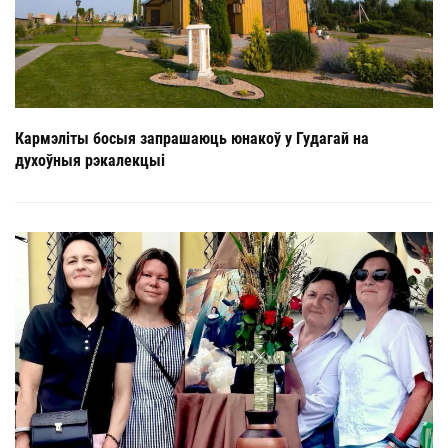
Кармэліты босыя запрашаюць юнакоў у Гудагай на
духоўныя рэкалекцыі