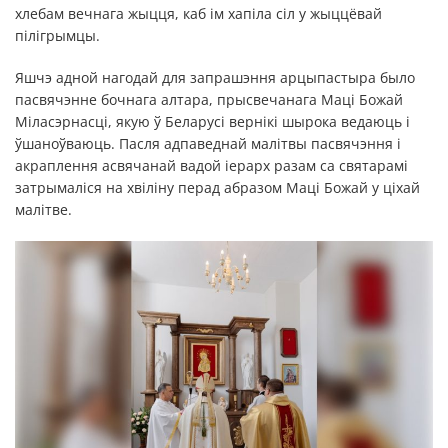
хлебам вечнага жыцця, каб ім хапіла сіл у жыццёвай
пілігрымцы.
Яшчэ адной нагодай для запрашэння арцыпастыра было
пасвячэнне бочнага алтара, прысвечанага Маці Божай
Міласэрнасці, якую ў Беларусі вернікі шырока ведаюць і
ўшаноўваюць. Пасля адпаведнай малітвы пасвячэння і
акраплення асвячанай вадой іерарх разам са святарамі
затрымаліся на хвіліну перад абразом Маці Божай у ціхай
малітве.