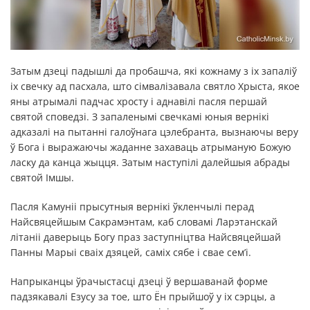
Затым дзеці падышлі да пробашча, які кожнаму з іх запаліў
іх свечку ад пасхала, што сімвалізавала святло Хрыста, якое
яны атрымалі падчас хросту і аднавілі пасля першай
святой споведзі. З запаленымі свечкамі юныя вернікі
адказалі на пытанні галоўнага цэлебранта, вызнаючы веру
ў Бога і выражаючы жаданне захаваць атрыманую Божую
ласку да канца жыцця. Затым наступілі далейшыя абрады
святой Імшы.
Пасля Камуніі прысутныя вернікі ўкленчылі перад
Найсвяцейшым Сакрамэнтам, каб словамі Ларэтанскай
літаніі даверыць Богу праз заступніцтва Найсвяцейшай
Панны Марыі сваіх дзяцей, саміх сябе і свае сем’і.
Напрыканцы ўрачыстасці дзеці ў вершаванай форме
падзякавалі Езусу за тое, што Ён прыйшоў у іх сэрцы, а