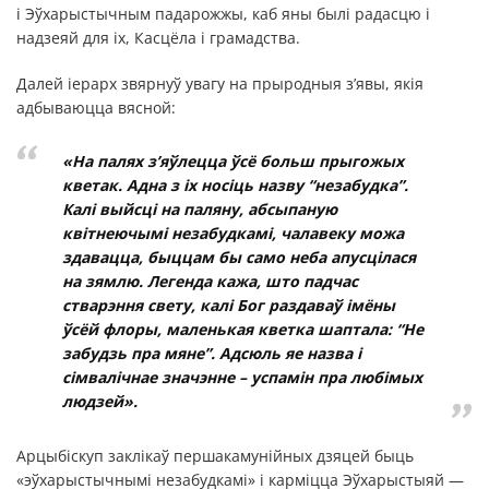
і Эўхарыстычным падарожжы, каб яны былі радасцю і
надзеяй для іх, Касцёла і грамадства.
Далей іерарх звярнуў увагу на прыродныя з’явы, якія
адбываюцца вясной:
«На палях з’яўлецца ўсё больш прыгожых
кветак. Адна з іх носіць назву “незабудка”.
Калі выйсці на паляну, абсыпаную
квітнеючымі незабудкамі, чалавеку можа
здавацца, быццам бы само неба апусцілася
на зямлю. Легенда кажа, што падчас
стварэння свету, калі Бог раздаваў імёны
ўсёй флоры, маленькая кветка шаптала: “Не
забудзь пра мяне”. Адсюль яе назва і
сімвалічнае значэнне – успамін пра любімых
людзей».
Арцыбіскуп заклікаў першакамунійных дзяцей быць
«эўхарыстычнымі незабудкамі» і карміцца Эўхарыстыяй —