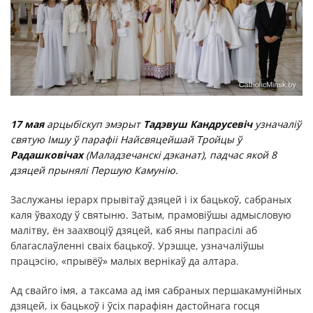
17 мая
арцыбіскуп эмэрыт
Тадэвуш Кандрусевіч
узначаліў
святую Імшу ў парафіі Найсвяцейшай Тройцы ў
Радашковічах
(Маладзечанскі дэканат), падчас якой 8
дзяцей прынялі Першую Камунію.
Заслужаны іерарх прывітаў дзяцей і іх бацькоў, сабраных
каля ўваходу ў святыню. Затым, прамовіўшы адмысловую
малітву, ён заахвоціў дзяцей, каб яны папрасілі аб
благаслаўленні сваіх бацькоў. Урэшце, узначаліўшы
працэсію, «прывёў» малых вернікаў да алтара.
Ад свайго імя, а таксама ад імя сабраных першакамунійных
дзяцей, іх бацькоў і ўсіх парафіян дастойнага госця