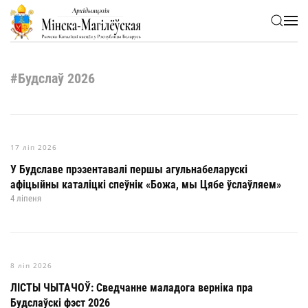
Skip to main content
#Будслаў 2026
17 ліп 2026
У Будславе прэзентавалі першы агульнабеларускі
афіцыйны каталіцкі спеўнік «Божа, мы Цябе ўслаўляем»
4 ліпеня
8 ліп 2026
ЛІСТЫ ЧЫТАЧОЎ: Сведчанне маладога верніка пра
Будслаўскі фэст 2026