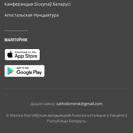
Канферэнцыя Біскупаў Беларусі
Апостальская Нунцыятура
МАЛІТОЎНІК
Дашлі навіну:
catholicminsk@gmail.com
© Мiнска-Магiлёўская архiдыяцэзiя Рымска-каталіцкага Касцёла ў
Рэспубліцы Беларусь