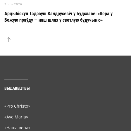
2 ліп 2026
Арцыбіскуп Тадэвуш Кандрусевіч у Будславе: «Вера ў
Божую праўду — наш шлях у светлую будучыню»
ВЫДАВЕЦТВЫ
«Pro Christo»
«Ave Maria»
«Наша вера»