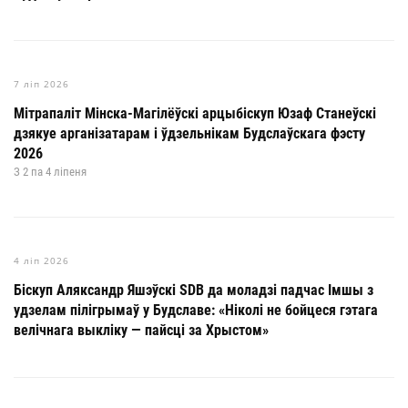
7 ліп 2026
Мітрапаліт Мінска-Магілёўскі арцыбіскуп Юзаф Станеўскі
дзякуе арганізатарам і ўдзельнікам Будслаўскага фэсту
2026
З 2 па 4 ліпеня
4 ліп 2026
Біскуп Аляксандр Яшэўскі SDB да моладзі падчас Імшы з
удзелам пілігрымаў у Будславе: «Ніколі не бойцеся гэтага
велічнага выкліку — пайсці за Хрыстом»