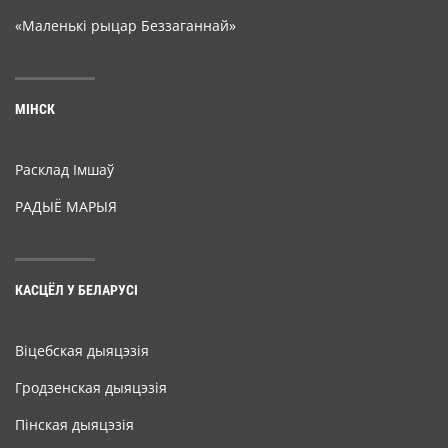
«Маленькі рыцар Беззаганнай»
МІНСК
Расклад Імшаў
РАДЫЁ МАРЫЯ
КАСЦЁЛ У БЕЛАРУСІ
Віцебская дыяцэзія
Гродзенская дыяцэзія
Пінская дыяцэзія