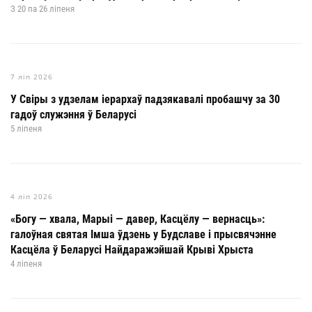
З 20 па 26 ліпеня
7 ліп 2026
У Свіры з удзелам іерархаў падзякавалі пробашчу за 30
гадоў служэння ў Беларусі
5 ліпеня
4 ліп 2026
«Богу — хвала, Марыі — давер, Касцёлу — вернасць»:
галоўная святая Імша ўдзень у Будславе і прысвячэнне
Касцёла ў Беларусі Найдаражэйшай Крыві Хрыста
4 ліпеня