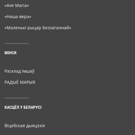
«Ave Maria»
«Наша вера»
«Маленькі рыцар Беззаганнай»
МІНСК
Расклад Імшаў
РАДЫЁ МАРЫЯ
КАСЦЁЛ У БЕЛАРУСІ
Віцебская дыяцэзія