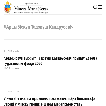
Skip to main content
#Арцыбіскуп Тадэвуш Кандрусевіч
21 ліп 2026
Арцыбіскуп эмэрыт Тадэвуш Кандрусевіч прыняў удзел у
Гудагайскім фэсце 2026
18-19 ліпеня
17 ліп 2026
У сувязі з новым прызначэннем мансеньёра Кшыштафа
Сэрокі ў Мінску пройдзе шэраг мерапрыемстваў