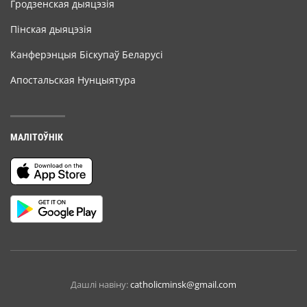
Гродзенская дыяцэзія
Пінская дыяцэзія
Канферэнцыя Біскупаў Беларусі
Апостальская Нунцыятура
МАЛІТОЎНІК
Дашлі навіну:
catholicminsk@gmail.com