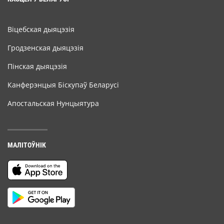
Віцебская дыяцэзія
Гродзенская дыяцэзія
Пінская дыяцэзія
Канферэнцыя Біскупаў Беларусі
Апостальская Нунцыятура
МАЛІТОЎНІК