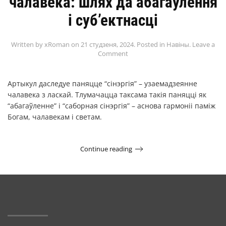
чалавека: шлях да абагаўлення
і суб’ектнасці
Written by
xRoman
on
21 студзеня, 2024
. Posted in
Навіны
.
Leave a
Comment
Артыкул даследуе паняцце “сінэргія” – узаемадзеянне
чалавека з ласкай. Тлумачацца таксама такія паняцці як
“абагаўленне” і “саборная сінэргія” – аснова гармоніі паміж
Богам, чалавекам і светам.
Continue reading