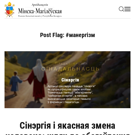
Skip to main content
Post Flag:
#манергізм
Сінэргія і якасная змена