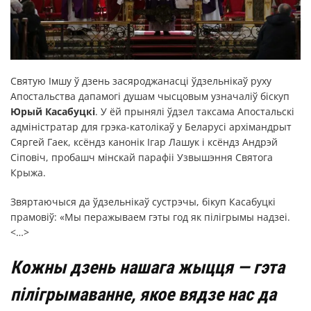
Святую Імшу ў дзень засяроджанасці ўдзельнікаў руху
Апостальства дапамогі душам чысцовым узначаліў біскуп
Юрый Касабуцкі
. У ёй прынялі ўдзел таксама Апостальскі
адміністратар для грэка-католікаў у Беларусі архімандрыт
Сяргей Гаек, ксёндз канонік Ігар Лашук і ксёндз Андрэй
Сіповіч, пробашч мінскай парафіі Узвышэння Святога
Крыжа.
Звяртаючыся да ўдзельнікаў сустрэчы, бікуп Касабуцкі
прамовіў: «Мы перажываем гэты год як пілігрымы надзеі.
<…>
Кожны дзень нашага жыцця — гэта
пілігрымаванне, якое вядзе нас да