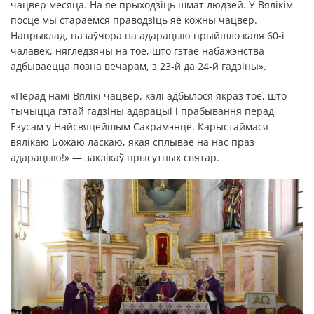
чацвер месяца. На яе прыходзіць шмат людзей. У Вялікім
посце мы стараемся праводзіць яе кожны чацвер.
Напрыклад, пазаўчора на адарацыю прыйшло каля 60-і
чалавек, нягледзячы на тое, што гэтае набажэнства
адбываецца позна вечарам, з 23-й да 24-й гадзіны».
«Перад намі Вялікі чацвер, калі адбылося якраз тое, што
тычыцца гэтай гадзіны адарацыі і прабывання перад
Езусам у Найсвяцейшым Сакрамэнце. Карыстаймася
вялікаю Божаю ласкаю, якая сплывае на нас праз
адарацыю!» — заклікаў прысутных святар.