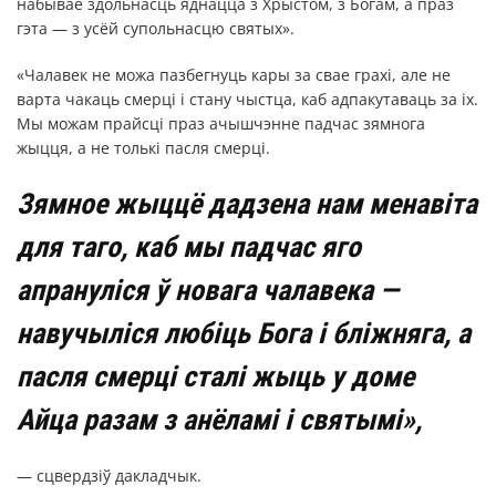
набывае здольнасць яднацца з Хрыстом, з Богам, а праз
гэта — з усёй супольнасцю святых».
«Чалавек не можа пазбегнуць кары за свае грахі, але не
варта чакаць смерці і стану чыстца, каб адпакутаваць за іх.
Мы можам прайсці праз ачышчэнне падчас зямнога
жыцця, а не толькі пасля смерці.
Зямное жыццё дадзена нам менавіта
для таго, каб мы падчас яго
апрануліся ў новага чалавека —
навучыліся любіць Бога і бліжняга, а
пасля смерці сталі жыць у доме
Айца разам з анёламі і святымі»,
— сцвердзіў дакладчык.