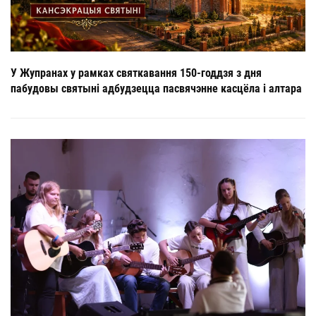
У Жупранах у рамках святкавання 150-годдзя з дня
пабудовы святыні адбудзецца пасвячэнне касцёла і алтара