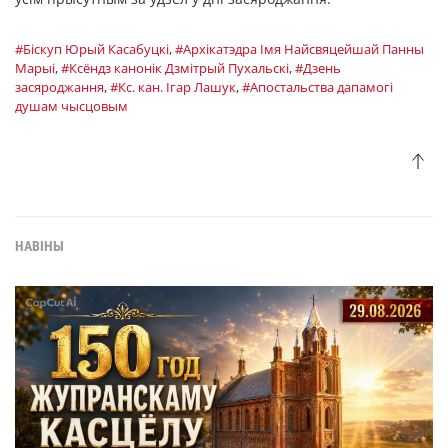
#Біскуп Юрый Касабуцкі
,
#Архікатэдра Імя Найсвяцейшай Панны
Марыі
,
#Ксёндз канонік Дзмітрый Пухальскі
,
#Дзень
засяроджання
,
#Кс. кан. Ігар Лашук
,
#Апостальства дапамогі
душам чысцовым
НАВІНЫ