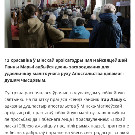
12 красавіка ў мінскай архікатэдры Імя Найсвяцейшай
Панны Марыі адбыўся дзень засяроджання для
ўдзельнікаў малітоўнага руху Апостальства дапамогі
душам чысцовым.
Сустрэча распачалася ўрачыстым уваходам у юбілейную
святыню. На пачатку працэсіі ксёндз канонік
Ігар Лашук
,
адказны душпастыр апостальства ў Мінска-Магілёўскай
архідыяцэзіі, прачытаў юбілейную малітву, завяршыўшы
яе просьбаю да Нябеснага Айца і праслаўленнем: «Няхай
ласка Юбілею ажывіць у нас, пілігрымах надзеі, прагненне
нябесных дабротаў і пралье на ўвесь свет радасць і спакой