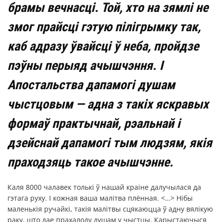
брамы вечнасці. Той, хто на зямлі не
змог прайсці гэтую пілігрымку так,
каб адразу ўвайсці ў неба, пройдзе
пэўны перыяд ачышчэння. І
Апостальства дапамогі душам
чыстцовым — адна з такіх яскравых
формаў практычнай, рэальнай і
дзейснай дапамогі тым людзям, якія
праходзяць такое ачышчэнне.
Каля 8000 чалавек толькі ў нашай краіне далучылася да
гэтага руху. І кожная ваша малітва плённая. <…> Нібы
маленькія ручайкі, такія малітвы сцякаюцца ў адну вялікую
раку, што дае прахалоду душам у чыстцы. Карыстаючыся