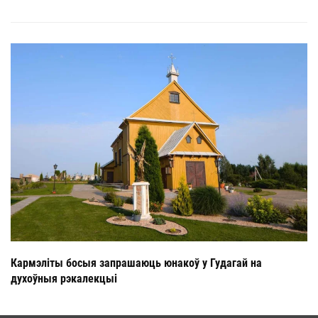
Кармэліты босыя запрашаюць юнакоў у Гудагай на
духоўныя рэкалекцыі