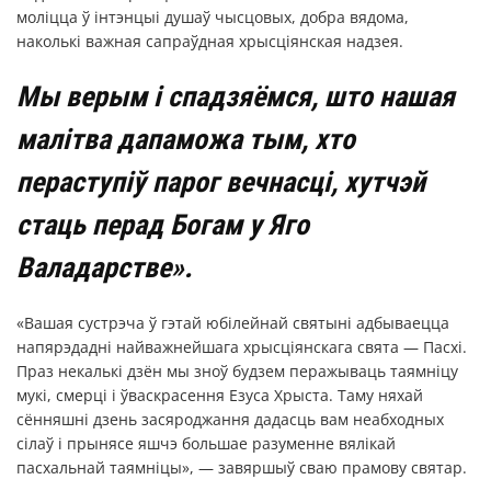
моліцца ў інтэнцыі душаў чысцовых, добра вядома,
наколькі важная сапраўдная хрысціянская надзея.
Мы верым і спадзяёмся, што нашая
малітва дапаможа тым, хто
пераступіў парог вечнасці, хутчэй
стаць перад Богам у Яго
Валадарстве».
«Вашая сустрэча ў гэтай юбілейнай святыні адбываецца
напярэдадні найважнейшага хрысціянскага свята — Пасхі.
Праз некалькі дзён мы зноў будзем перажываць таямніцу
мукі, смерці і ўваскрасення Езуса Хрыста. Таму няхай
сённяшні дзень засяроджання дадасць вам неабходных
сілаў і прынясе яшчэ большае разуменне вялікай
пасхальнай таямніцы», — завяршыў сваю прамову святар.