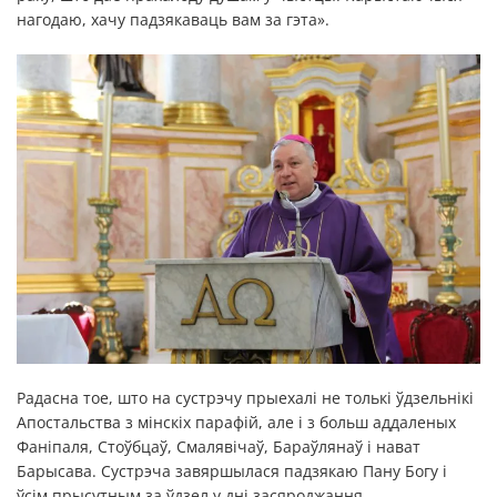
нагодаю, хачу падзякаваць вам за гэта».
Радасна тое, што на сустрэчу прыехалі не толькі ўдзельнікі
Апостальства з мінскіх парафій, але і з больш аддаленых
Фаніпаля, Стоўбцаў, Смалявічаў, Бараўлянаў і нават
Барысава. Сустрэча завяршылася падзякаю Пану Богу і
ўсім прысутным за ўдзел у дні засяроджання.