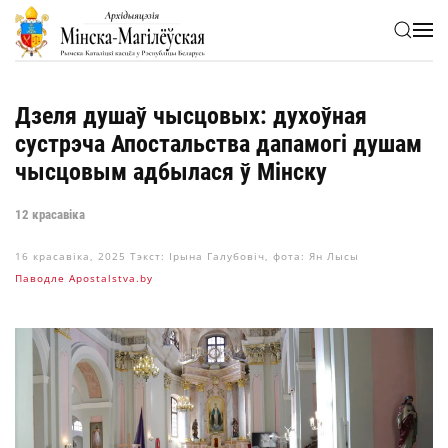
Skip to main content
Дзеля душаў чысцовых: духоўная
сустрэча Апостальства дапамогі душам
чысцовым адбылася ў Мінску
12 красавіка
16 красавіка, 2025
Тэкст: Ірына Галубовіч, фота: Ян Лысы
Паводле Apostalstva.by