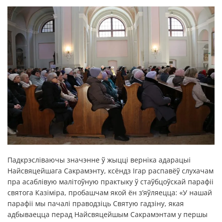
Падкрэсліваючы значэнне ў жыцці верніка адарацыі
Найсвяцейшага Сакрамэнту, ксёндз Ігар распавёў слухачам
пра асаблівую малітоўную практыку ў стаўбцоўскай парафіі
святога Казіміра, пробашчам якой ён з’яўляецца: «У нашай
парафіі мы пачалі праводзіць Святую гадзіну, якая
адбываецца перад Найсвяцейшым Сакрамэнтам у першы