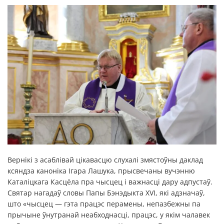
Вернікі з асаблівай цікавасцю слухалі змястоўны даклад
ксяндза каноніка Ігара Лашука, прысвечаны вучэнню
Каталіцкага Касцёла пра чысцец і важнасці дару адпустаў.
Святар нагадаў словы Папы Бэнэдыкта XVI, які адзначаў,
што «чысцец — гэта працэс перамены, непазбежны па
прычыне ўнутранай неабходнасці, працэс, у якім чалавек