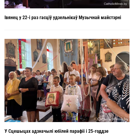
Івянец у 22-і раз гасціў удзельнікаў Музычнай майстэрні
У Сцешыцах адзначылі юбілей парафіі і 25-годдзе