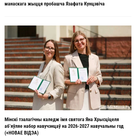
манаскага жыцця пробашча Язафата Кунцэвіча
Мінскі тэалагічны каледж імя святога Яна Хрысціцеля
аб’яўляе набор навучэнцаў на 2026-2027 навучальны год
(+НОВАЕ ВІДЭА)