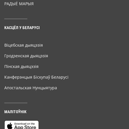
РАДЫЁ МАРЫЯ
КАСЦЁЛ У БЕЛАРУСІ
Віцебская дыяцэзія
Гродзенская дыяцэзія
Пінская дыяцэзія
Канферэнцыя Біскупаў Беларусі
Апостальская Нунцыятура
МАЛІТОЎНІК