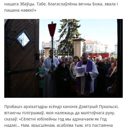
нашага Збаўцы. Табе, благаслаўлёны вечны Божа, хвала і
пашана навекі!»
Пробашч архікатэдры ксёндз канонік Дзмітрый Пухальскі,
вітаючы пілігрымаў, якія належаць да малітоўнага руху,
сказаў: «Сёлетні юбілейны год мы адзначаем як Год
надзеі… Нам, хрысціянам, асабліва тым, хто пастаянна