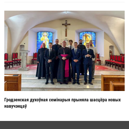
Гродзенская духоўная семінарыя прыняла шасцёра новых
навучэнцаў