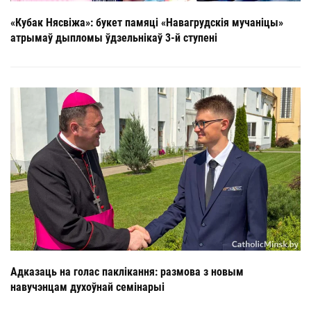
«Кубак Нясвіжа»: букет памяці «Навагрудскія мучаніцы»
атрымаў дыпломы ўдзельнікаў 3-й ступені
Адказаць на голас паклікання: размова з новым
навучэнцам духоўнай семінарыі