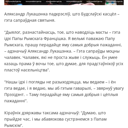
Аляксандр Лукашэнка падкрэсліў, што Будслаўскі касцёл –
гэта сапраўдная святыня.
“Дыялог, разнастайнасць, тое, што наводзіць масты – гэта
ідэі Папы Рымскага Францішка. Я вельмі паважаю Папу
Рымскага, прашу перадайце яму самыя добрыя пажаданні,
– адзначыў Аляксандр Лукашэнка. – Гэта сапраўды моцны
чалавек. Чалавек, які не проста жыве і служыць. Ён умее
казаць прама ў вочы тое, што думае, для прадстаўнікоў усіх
пластоў насельніцтва”.
“Нашы ідэі і погляды не разыходзяцца, мы ведаем – і ён
гэта ведае, і я ведаю, мы аб гэтым гаварылі, – звярнуў увагу
Прэзідэнт. – Таму перадайце яму самыя добрыя і цёплыя
пажаданні”.
Кіраўнік дзяржавы таксама адзначыў: “Думаю, што
прыйдзе час, і мы абавязкова сустрэнемся з Папам
Рымскім”.