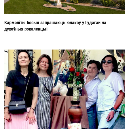
Кармэліты босыя запрашаюць юнакоў у Гудагай на
духоўныя рэкалекцыі