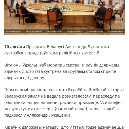
10 лютага
Прэзідэнт Беларусі Аляксандр Лукашэнка
сустрэўся з прадстаўнікамі рэлігійных канфесій.
Вітаючы ўдзельнікаў мерапрыемства, Кіраўнік дзяржавы
адзначыў, што гэта сустрэча за круглым сталом спрыяе
адкрытасці і даверу.
“Нам вельмі пашанцавала, што ў сваёй найноўшай гісторыі
беларуская зямля не ведала рознагалоссяў, пераследу па
рэлігійнай, нацыянальнай, расавай прыкмеце. Усе канфесіі
жывуць тут у атмасферы ўзаемнай павагі, міру і згоды”, –
падкрэсліў Аляксандр Лукашэнка.
Кіраўнік дзяржавы нагадаў, што ў гэтым годзе адзначаецца