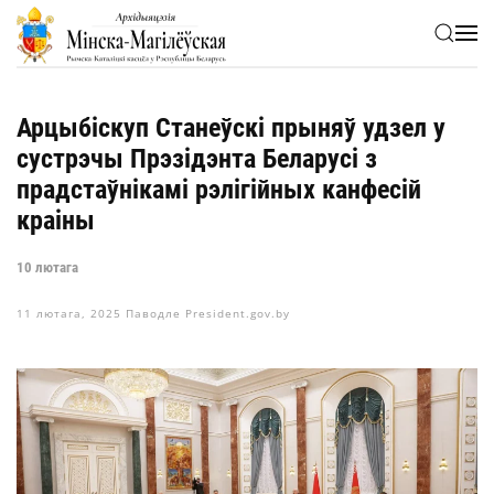
Skip to main content
Арцыбіскуп Станеўскі прыняў удзел у
сустрэчы Прэзідэнта Беларусі з
прадстаўнікамі рэлігійных канфесій
краіны
10 лютага
11 лютага, 2025
Паводле President.gov.by