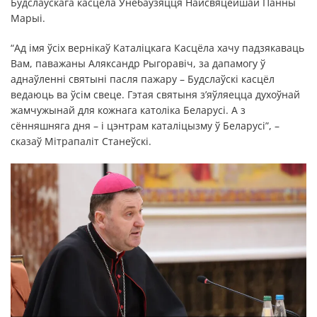
Будслаўскага касцёла Унебаўзяцця Найсвяцейшай Панны
Марыі.
“Ад імя ўсіх вернікаў Каталіцкага Касцёла хачу падзякаваць
Вам, паважаны Аляксандр Рыгоравіч, за дапамогу ў
аднаўленні святыні пасля пажару – Будслаўскі касцёл
ведаюць ва ўсім свеце. Гэтая святыня з’яўляецца духоўнай
жамчужынай для кожнага католіка Беларусі. А з
сённяшняга дня – і цэнтрам каталіцызму ў Беларусі”, –
сказаў Мітрапаліт Станеўскі.