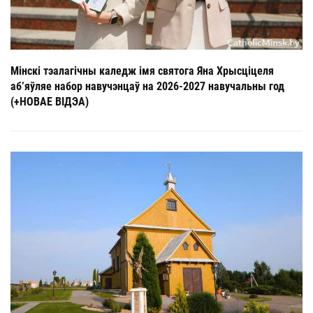
Мінскі тэалагічны каледж імя святога Яна Хрысціцеля
аб’яўляе набор навучэнцаў на 2026-2027 навучальны год
(+НОВАЕ ВІДЭА)