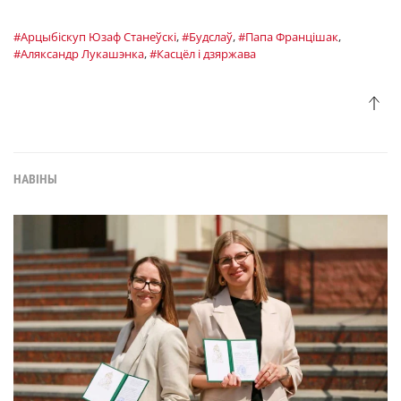
#Арцыбiскуп Юзаф Станеўскі
,
#Будслаў
,
#Папа Францішак
,
#Аляксандр Лукашэнка
,
#Касцёл і дзяржава
НАВІНЫ