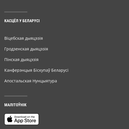
КАСЦЁЛ У БЕЛАРУСІ
Віцебская дыяцэзія
Гродзенская дыяцэзія
Пінская дыяцэзія
Канферэнцыя Біскупаў Беларусі
Апостальская Нунцыятура
МАЛІТОЎНІК