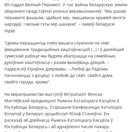
80-годдзе Вялікай Перамогі. У час вайны беларускую зямлю
абаранялі прадстаўнікі розных веравызнанняў. “Мы разам
перамаглі фашызм, здабылі мір, змацаваны крывёй многіх
народаў. І вельмі гэты мір шануем”, – заявіў беларускі
лідэр.
“Цяжка пераацаніць плён вашага служэння на ніве
ўмацавання традыцыйных каштоўнасцей (…) І ў далейшай
сумеснай рабоце мы будзем абапірацца на сямейныя,
духоўныя каштоўнасці і разам выхоўваць дзяцей, –
падкрэсліў Кіраўнік дзяржавы. – Любоў да Радзімы
пачынаецца з дзіцяці: з любові да сям’і, свайго дома,
свайго горада, храма”.
На мерапрыемстве выступіў Мітрапаліт Мінска-
Магілёўскай архідыяцэзіі Рымска-Каталіцкага Касцёла ў
Рэспубліцы Беларусь, Старшыня Канферэнцыі Каталіцкіх
Біскупаў у Беларусі арцыбіскуп Юзаф Станеўскі. Ён
расказаў аб дзейнасці Рымска-Каталіцкага Касцёла ў
Рэспубліцы Беларусь і аб аднаўленні пасля пажару