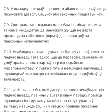
7.8. У выпадку выездаў з начлегам абавязковая наяўнасць
пісьмовага дазволу бацькоў або законных прадстаўнікоў.
7.9. Святарам, кансэкраваным асобам і семінарыстам, а
таксама кандыдатам да манаскага жыцця не варта
прымаць на сябе ніякіх формаў даверанасцяў на
паасобных непаўналетніх.
7.10. Неабходна паклапаціцца пра бяспеку непаўналетніх
падчас выезду. Гэта адносіцца да перавозкі, харчавання,
умоў пражывання, спартыўна-рэкрэацыйных
мерапрыемстваў. У сувязі з гэтым неабходна заручыцца
адпаведнай колькасцю кваліфікаваных супрацоўнікаў ці
валанцёраў.
7.11. Фізічныя асобы, якім даверана апека непаўналетніх
падчас выезду, павінны ў абавязковым парадку прайсці
адпаведны інструктаж у касцёльных структурах, а ў
выпадку неабходнасці – і ў свецкіх (правілы пажарнай
бяспекі, медыцынскі інструктаж і г.д.).