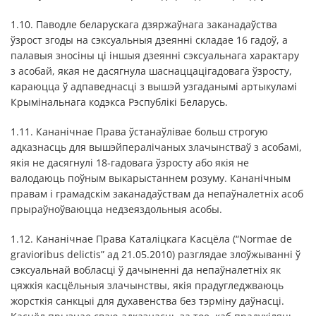
1.10. Паводле беларускага дзяржаўнага заканадаўства
ўзрост згоды на сэксуальныя дзеянні складае 16 гадоў, а
палавыя зносіны ці іншыя дзеянні сэксуальнага характару
з асобай, якая не дасягнула шаснаццацігадовага ўзросту,
караюцца ў адпаведнасці з вышэй узгаданымі артыкуламі
Крымінальнага кодэкса Рэспублікі Беларусь.
1.11. Кананічнае Права ўстанаўлівае больш строгую
адказнасць для вышэйпералічаных злачынстваў з асобамі,
якія не дасягнулі 18-гадовага ўзросту або якія не
валодаюць поўным выкарыстаннем розуму. Кананічным
правам і грамадскім заканадаўствам да непаўналетніх асоб
прыраўноўваюцца недзеяздольныя асобы.
1.12. Кананічнае Права Каталіцкага Касцёла (“Normae de
gravioribus delictis” ад 21.05.2010) разглядае злоўжыванні ў
сэксуальнай вобласці ў дачыненні да непаўналетніх як
цяжкія касцёльныя злачынствы, якія прадугледжваюць
жорсткія санкцыі для духавенства без тэрміну даўнасці.