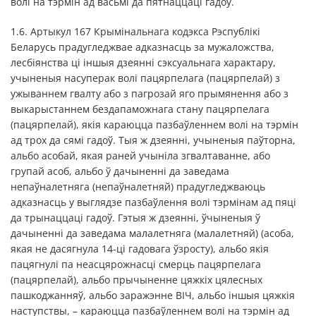
волі на тэрмін ад васьмі да пятнаццаці гадоў.
1.6. Артыкул 167 Крымінальнага кодэкса Рэспублікі
Беларусь прадугледжвае адказнасць за мужаложства,
лесбіянства ці іншыя дзеянні сэксуальнага характару,
учыненыя насуперак волі пацярпелага (пацярпелай) з
ужываннем гвалту або з пагрозай яго прымянення або з
выкарыстаннем бездапаможнага стану пацярпелага
(пацярпелай), якія караюцца пазбаўленнем волі на тэрмін
ад трох да сямі гадоў. Тыя ж дзеянні, учыненыя паўторна,
альбо асобай, якая раней учынiла згвалтаванне, або
групай асоб, альбо ў дачыненні да заведама
непаўналетняга (непаўналетняй) прадугледжваюць
адказнасць у выглядзе пазбаўлення волі тэрмінам ад пяці
да трынаццаці гадоў. Гэтыя ж дзеянні, ўчыненыя ў
дачыненні да заведама малалетняга (малалетняй) (асоба,
якая не дасягнула 14-ці гадовага ўзросту), альбо якія
пацягнулі па неасцярожнасці смерць пацярпелага
(пацярпелай), альбо прычыненне цяжкіх цялесных
пашкоджанняў, альбо заражэнне ВІЧ, альбо іншыя цяжкія
наступствы, – караюцца пазбаўленнем волі на тэрмін ад