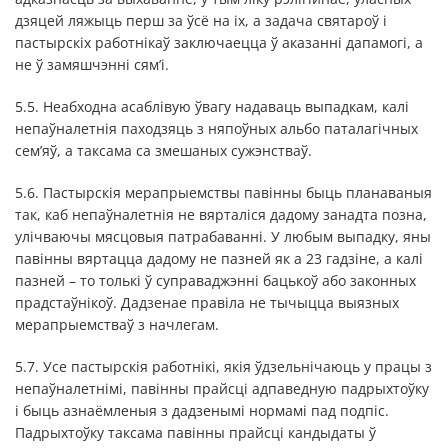
дзяцей ляжыць перш за ўсё на іх, а задача святароў і
пастырскіх работнікаў заключаецца ў аказанні дапамогі, а
не ў замяшчэнні сям’і.
5.5. Неабходна асаблівую ўвагу надаваць выпадкам, калі
непаўналетнія паходзяць з няпоўных альбо паталагічных
сем’яў, а таксама са змешаных сужэнстваў.
5.6. Пастырскія мерапрыемствы павінны быць планаваныя
так, каб непаўналетнія не вярталіся дадому занадта позна,
улічваючы мясцовыя патрабаванні. У любым выпадку, яны
павінны вяртацца дадому не пазней як а 23 гадзіне, а калі
пазней – то толькі ў суправаджэнні бацькоў або законных
прадстаўнікоў. Дадзенае правіла не тычыцца выязных
мерапрыемстваў з начлегам.
5.7. Усе пастырскія работнікі, якія ўдзельнічаюць у працы з
непаўналетнімі, павінны прайсці адпаведную падрыхтоўку
і быць азнаёмленыя з дадзенымі нормамі пад подпіс.
Падрыхтоўку таксама павінны прайсці кандыдаты ў