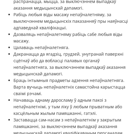
распранацца, мыцца, за выключэннем выпадкаў
аказання медыцынскай дапамогі.
Рабіць любыя віды масажу непаўналетняму, за
выключэннем медыцынскіх паказанняў пры наяўнасці
адпаведнай кваліфікацыі.
Дазваляць непаўналетняму рабіць сабе любыя віды
масажу.
Цалаваць непаўналетняга.
Дакранацца да ягадзіц, грудзей, унутранай паверхні
сцёгнаў або да вобласці палавых органаў
непаўналетняга, за выключэннем выпадкаў аказання
медыцынскай дапамогі.
Браць інтымныя прадметы адзення непаўналетняга.
Варта вучыць непаўналетніх самастойна карыстацца
сваімі рэчамі.
Начаваць аднаму даросламу ў адным пакоі з
непаўналетнімі, у тым ліку ў любым прыватным або
касцёльным жылым памяшканні, гатэлі.
Заставацца сам-насам з непаўналетнім у закрытым
памяшканні, за выключэннем выпадкаў аказання
медыцынскай дапамогі кваліфікаваным персаналам.