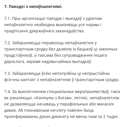
7. Паездкі з непаўналетнімі.
7.1. Пры арганізацыі паездак і выездаў з удзелам
непаўналетніх неабходна выконваць усе нормы і
прадпісанні дзяржаўнага заканадаўства.
7.2. Забараняецца перавозіць непаўналетніх у
транспартным сродку без дазволу іх бацькоў ці законных
прадстаўнікоў, а таксама без суправаджэння іншага
дарослага, акрамя надзвычайных выпадкаў.
7.3. Забараняецца ўсякі непатрэбны ці непрыстойны
фізічны кантакт з непаўналетнімі ў транспартным сродку.
7.4. За выключэннем спецыяльных мерапрыемстваў, такіх
як рэкалекцыі, «Канікулы з Богам», летнікі, непаўналетнім
не дазваляецца начаваць у парафіяльных або манаскіх
дамах. Аб планаваным начлегу павінен быць
праінфармаваны дэкан дэканату не менш чым за 2 тыдні.