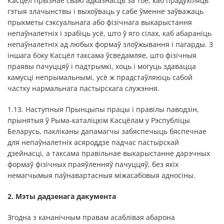
Касцёл прызнае сваю адказнасць за тое, каб прадухіляць
гэтыя злачынствы і выхоўваць у сабе ўменне заўважаць
прыкметы сэксуальнага або фізічнага выкарыстання
непаўналетніх і зрабіць усё, што ў яго сілах, каб абараніць
непаўналетніх ад любых формаў злоўжывання і пагарды. З
іншага боку Касцёл таксама ўсведамляе, што фізічныя
праявы пачуццяў і падтрымкі, хоць і могуць здавацца
камусці непрымальнымі, усё ж прадстаўляюць сабой
частку нармальнага пастырскага служэння.
1.13. Наступныя Прынцыпы працы і правілы паводзін,
прынятыя ў Рыма-каталіцкім Касцёлам у Рэспубліцы
Беларусь, пакліканы дапамагчы забяспечыць бяспечнае
для непаўналетніх асяроддзе падчас пастырскай
дзейнасці, а таксама правільнае выкарыстанне дарэчных
формаў фізічных праяўленняў пачуццяў, без якіх
немагчымыя паўнавартасныя міжасабовыя адносіны.
2. Мэты дадзенага дакумента
Згодна з кананічным правам асаблівая абарона