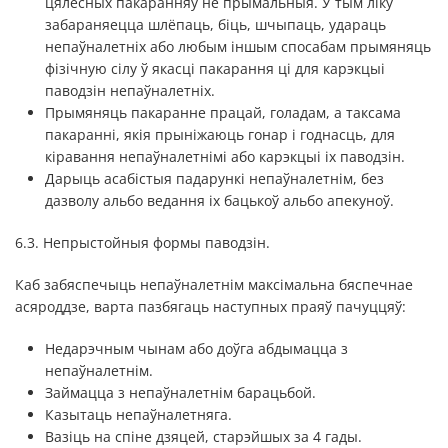
цялесных пакаранняў не прымальныя. У тым ліку
забараняецца шлёпаць, біць, шчыпаць, удараць
непаўналетніх або любым іншым спосабам прымяняць
фізічную сілу ў якасці пакарання ці для карэкцыі
паводзін непаўналетніх.
Прымяняць пакаранне працай, голадам, а таксама
пакаранні, якія прыніжаюць гонар і годнасць, для
кіравання непаўналетнімі або карэкцыі іх паводзін.
Дарыць асабістыя падарункі непаўналетнім, без
дазволу альбо ведання іх бацькоў альбо апекуноў.
6.3. Непрыстойныя формы паводзін.
Каб забяспечыць непаўналетнім максімальна бяспечнае
асяроддзе, варта пазбягаць наступных праяў пачуццяў:
Недарэчным чынам або доўга абдымацца з
непаўналетнім.
Займацца з непаўналетнім барацьбой.
Казытаць непаўналетняга.
Вазіць на спіне дзяцей, старэйшых за 4 гады.