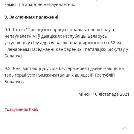
камісіі па абароне непаўналетніх.
9. Заключныя палажэнні
9.1. Гэтыя “Прынцыпы працы і правілы паводзінаў з
непаўналетнімі ў дыяцэзіях Рэспубліцы Беларусь”
уступаюць у сілу адразу пасля іх зацвярджэння на 82-ім
Пленарным Паседжанні Канференцыі Каталіцкіх Біскупаў у
Беларусі.
9.2. Яны застаюцца ў сіле бестэрмінова і дзейнічаюць на
тэрыторыі ўсіх Рымска-каталіцкіх дыяцэзій Рэспублікі
Беларусь.
Мінск, 10 лістапада 2021
#Дакументы ККББ