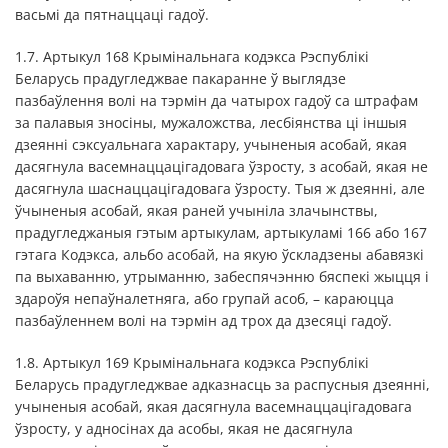
васьмі да пятнаццаці гадоў.
1.7. Артыкул 168 Крымінальнага кодэкса Рэспублікі
Беларусь прадугледжвае пакаранне ў выглядзе
пазбаўлення волі на тэрмін да чатырох гадоў са штрафам
за палавыя зносіны, мужаложства, лесбіянства ці іншыя
дзеянні сэксуальнага характару, учыненыя асобай, якая
дасягнула васемнаццацiгадовага ўзросту, з асобай, якая не
дасягнула шаснаццацігадовага ўзросту. Тыя ж дзеянні, але
ўчыненыя асобай, якая раней учынiла злачынствы,
прадугледжаныя гэтым артыкулам, артыкуламі 166 або 167
гэтага Кодэкса, альбо асобай, на якую ўскладзены абавязкi
па выхаванню, утрыманню, забеспячэнню бяспекі жыцця і
здароўя непаўналетняга, або групай асоб, – караюцца
пазбаўленнем волі на тэрмін ад трох да дзесяці гадоў.
1.8. Артыкул 169 Крымінальнага кодэкса Рэспублікі
Беларусь прадугледжвае адказнасць за распусныя дзеянні,
учыненыя асобай, якая дасягнула васемнаццацiгадовага
ўзросту, у адносiнах да асобы, якая не дасягнула