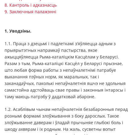
8. Кантроль і адказнасць
9. Заключныя палажэнні
1. Уводзіны.
1.1. Праца з дзецьмі і падлеткамі з’яўляецца адным з
прыярытэтных напрамкаў пастырства, якое
ажыццяўляецца Рыма-каталіцкім Касцёлам у Беларусі.
Разам з тым, Рыма-каталіцкі Касцёл у Беларусі прызнае,
што любая форма работы з непаўналетнімі патрабуе
выканання пэўных норм, як маральных, так і
заканадаўчых, паколькі непаўналетнія яшчэ не здольныя
самастойна адстойваць свае правы і законныя інтарэсы і
таму маюць патрэбу ў дадатковай абароне.
1.2. Асаблівым чынам непаўналетнія безабаронныя перад
рознымі формамі злоўжывання з боку дарослых. Такое
злоўжыванне даверам і ўладай прычыняе глыбокі боль і
шкоду ахвярам і іх родным. На жаль, сусветны вопыт