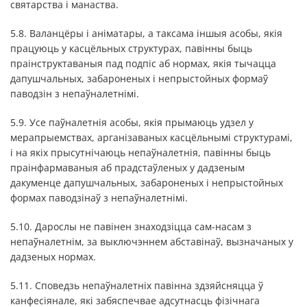
святарства і манаства.
5.8. Валанцёры і аніматары, а таксама іншыя асобы, якія
працуюць у касцёльных структурах, павінны быць
праінструктаваныя пад подпіс аб нормах, якія тычацца
дапушчальных, забароненых і непрыстойных формаў
паводзін з непаўналетнімі.
5.9. Усе паўналетнія асобы, якія прымаюць удзел у
мерапрыемствах, арганізаваных касцёльнымі структурамі,
і на якіх прысутнічаюць непаўналетнія, павінны быць
праінфармаваныя аб прадстаўленых у дадзеным
дакуменце дапушчальных, забароненых і непрыстойных
формах паводзінаў з непаўналетнімі.
5.10. Дарослы не павінен знаходзіцца сам-насам з
непаўналетнім, за выключэннем абставінаў, вызначаных у
дадзеных нормах.
5.11. Споведзь непаўналетніх павінна здзяйсняцца ў
канфесіянале, які забяспечвае адсутнасць фізічнага