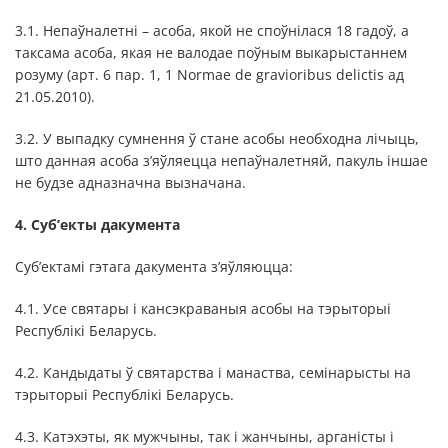
3.1. Непаўналетні – асоба, якой не споўнілася 18 гадоў, а
таксама асоба, якая не валодае поўным выкарыстаннем
розуму (арт. 6 пар. 1, 1 Normae de gravioribus delictis ад
21.05.2010).
3.2. У выпадку сумнення ў стане асобы необходна лічыць,
што данная асоба з’яўляецца непаўналетняй, пакуль іншае
не будзе адназначна вызначана.
4. Суб’екты дакумента
Суб’ектамі гэтага дакумента з’яўляюцца:
4.1. Усе святары і кансэкраваныя асобы на тэрыторыі
Республікі Беларусь.
4.2. Кандыдаты ў святарства і манаства, семінарысты на
тэрыторыі Республікі Беларусь.
4.3. Катэхэты, як мужчыны, так і жанчыны, арганісты і