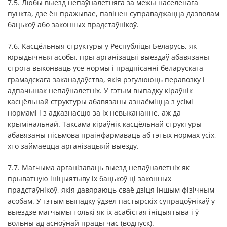
7.5. Любы выезд непаўналетняга за межы населенага
пункта, дзе ён пражывае, павінен суправаджацца дазволам
бацькоў або законных прадстаўнікоў.
7.6. Касцёльныя структуры у Республіцы Беларусь, як
юрыдычныя асобы, пры арганізацыі выездаў абавязаны
строга выконваць усе нормы і прадпісанні беларускага
грамадскага заканадаўства, якія рэгулююць перавозку і
адпачынак непаўналетніх. У гэтым выпадку кіраўнік
касцёльнай структуры абавязаны азнаёміцца з усімі
нормамі і з адказнасцю за іх невыкананне, аж да
крымінальнай. Таксама кіраўнік касцёльнай структуры
абавязаны пісьмова праінфармаваць аб гэтых нормах усіх,
хто займаецца арганізацыяй выезду.
7.7. Магчыма арганізаваць выезд непаўналетніх як
прыватную ініцыятыву іх бацькоў ці законных
прадстаўнікоў, якія давяраюць сваё дзіця іншым фізічным
асобам. У гэтым выпадку ўдзел пастырскіх супрацоўнікаў у
выездзе магчымы толькі як іх асабістая ініцыятыва і ў
вольны ад асноўнай працы час (водпуск).