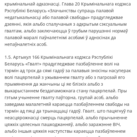
крымінальнай адказнасці. Глава 20 Крымінальнага кодэкса
Рэспублікі Беларусь «Злачынствы супраць палавой
недатыкальнасці або палавой свабоды» прадугледжвае
дзеянні, якія альбо спалучаныя з адкрытым сэксуальным
гвалтам, альбо заключаюцца ў грубым парушэнні нормаў
палавой маралі паўналетнімі асобамі ў адносінах да
непаўналетніх асоб.
1.5. Артыкул 166 Крымінальнага кодэкса Рэспублікі
Беларусь «Гвалт» прадугледжвае пазбаўленне волі на
тэрмін ад трох да сямі гадоў за палавыя зносіны насуперак
волі пацярпелай з ужываннем гвалту або з пагрозай яго
прымянення да жанчыны ці яе блізкіх альбо з
выкарыстаннем бездапаможнага стану пацярпелай. Пры
гэтым учыненне гвалту паўторна, групай асоб, альбо
заведама малалетняй караецца пазбаўленнем свабоды на
тэрмін ад пяці да трынаццаці гадоў. Гвалт, што пацягнуў па
неасцярожнасці смерць пацярпелай, альбо прычыненне
цяжкіх цялесных пашкоджанняў, альбо заражэнне ВІЧ,
альбо іншыя цяжкія наступствы караецца пазбаўленнем