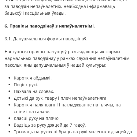
за паводзін непаўналетніх, неабходна інфармаваць
бацькоў і касцёльныя ўлады.
6. Правілы паводзінаў з непаўналетнімі.
6.1. Дапушчальныя формы паводзінаў.
Наступныя праявы пачуццяў разглядаюцца як формы
нармальных паводзінаў у рамках служэння непаўналетнім,
паколькі яны дапушчальныя ў нашай культуры:
Кароткія абдымкі.
Поціск рукі.
Пахвала на словах.
Дотыкі да рук, твару і плеч непаўналетняга.
Кароткія паляпванні і пагладжванне па плячы, па
спіне і па галаве.
Класці руку на плячо.
Вадзіць за руку дзяцей да 7 гадоў.
Трымаць на руках ці браць на рукі маленькіх дзяцей да