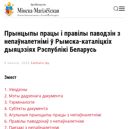
Skip to main content
Прынцыпы працы і правілы паводзін з
непаўналетнімі ў Рымска-каталіцкіх
дыяцэзіях Рэспублікі Беларусь
9 лютага, 2023
Сatholic.by
Змест
1. Уводзіны
2. Мэты дадзенага дакумента
3. Тэрміналогія
4. Суб’екты дакумента
5. Агульныя прынцыпы працы з непаўналетнімі
6. Правілы паводзінаў з непаўналетнімі
7. Паездкі з непаўналетнімі