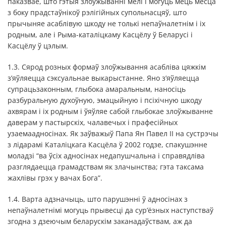
паказвае, што гэтыя злоўжыванні мелі і могуць мець месца
з боку прадстаўнікоў рэлігійных супольнасцяў, што
прычыняе асаблівую шкоду не толькі непаўналетнім і іх
родным, але і Рыма-каталіцкаму Касцёлу ў Беларусі і
Касцёлу ў цэлым.
1.3. Сярод розных формаў злоўжывання асабліва цяжкім
з’яўляецца сэксуальнае выкарыстанне. Яно з’яўляецца
супрацьзаконным, глыбока амаральным, наносіць
разбуральную духоўную, эмацыйную і псіхічную шкоду
ахвярам і іх родным і ўяўляе сабой глыбокае злоўжыванне
даверам у пастырскіх, чалавечых і прафесійных
узаемаадносінах. Як заўважыў Папа Ян Павел II на сустрэчы
з лідарамі Каталіцкага Касцёла ў 2002 годзе, спакушэнне
моладзі “ва ўсіх адносінах недапушчальна і справядліва
разглядаецца грамадствам як злачынства; гэта таксама
жахлівы грэх у вачах Бога”.
1.4. Варта адзначыць, што парушэнні ў адносінах з
непаўналетнімі могуць прывесці да сур’ёзных наступстваў
згодна з дзеючым беларускім заканадаўствам, аж да