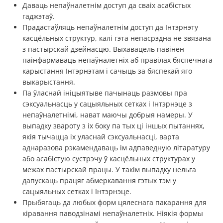
Даваць непаўналетнім доступ да сваіх асабістых
гаджэтаў.
Прадастаўляць непаўналетнім доступ да Інтэрнэту
касцёльных структур, калі гэта непасрэдна не звязана
з пастырскай дзейнасцю. Выхавацель павінен
паінфармаваць непаўналетніх аб правілах бяспечнага
карыстання Інтэрнэтам і сачыць за бяспекай яго
выкарыстання.
Па ўласнай ініцыятыве пачынаць размовы пра
сэксуальнасць у сацыяльных сетках і Інтэрнэце з
непаўналетнімі, нават маючы добрыя намеры. У
выпадку звароту з іх боку па тых ці іншых пытаннях,
якія тычацца іх уласнай сэксуальнасці, варта
аднаразова рэкамендаваць ім адпаведную літаратуру
або асабістую сустрэчу ў касцёльных структурах у
межах пастырскай працы. У такім выпадку нельга
дапускаць працяг абмеркавання гэтых тэм у
сацыяльных сетках і Інтэрнэце.
Прыбягаць да любых форм цялеснага пакарання для
кіравання паводзінамі непаўналетніх. Ніякія формы