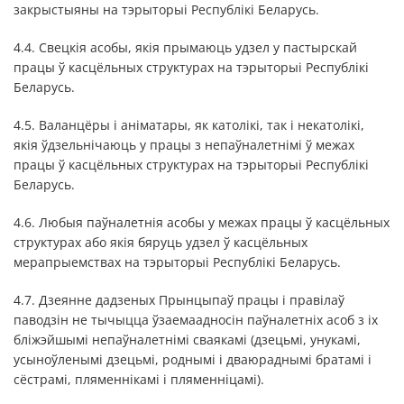
закрыстыяны на тэрыторыі Республікі Беларусь.
4.4. Свецкія асобы, якія прымаюць удзел у пастырскай
працы ў касцёльных структурах на тэрыторыі Республікі
Беларусь.
4.5. Валанцёры і аніматары, як католікі, так і некатолікі,
якія ўдзельнічаюць у працы з непаўналетнімі ў межах
працы ў касцёльных структурах на тэрыторыі Республікі
Беларусь.
4.6. Любыя паўналетнія асобы у межах працы ў касцёльных
структурах або якія бяруць удзел ў касцёльных
мерапрыемствах на тэрыторыі Республікі Беларусь.
4.7. Дзеянне дадзеных Прынцыпаў працы і правілаў
паводзін не тычыцца ўзаемаадносін паўналетніх асоб з іх
бліжэйшымі непаўналетнімі сваякамі (дзецьмі, унукамі,
усыноўленымі дзецьмі, роднымі і дваюраднымі братамі і
сёстрамі, пляменнікамі і пляменніцамі).