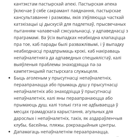
кантэкстам пастырскай апекі. Пастырская апека
ўключае ў сябе сакрамант паяднання, пастырскае
кансультаванне і размовы, якія з’яўляюцца часткай
катэхізацыі ці дыскусій для падлеткаў, прысвечаных
пытанням чалавечай сэксуальнасці, у адпаведнасці з
праграмамі. Ва ўсіх выпадках неабходна клапаціцца
пра тое, каб парады былі разважлівымі, і ў выпадку
неабходнасці прадпрымаць крокі, каб накіраваць
непаўналетняга да адпаведных спецыялістаў, калі
выяўленыя праблемы знаходзяцца па-за
кампетэнцыяй пастырскага служыцеля.
Быць аголеным у прысутнасці непаўналетніх,
пераапранацца або прымаць душ у прысутнасці
непаўналетніх або знаходзіцца ў прысутнасці
непаўналетніх, калі яны пераапранаюцца або
прымаюць душ, калі толькі гэта не адбываецца ў
месцах грамадскага карыстання, агульных для
дарослых і непаўналетніх, такіх, як аздараўленчыя
клубы, басейны, пляжы, рэкрэацыйныя цэнтры.
Дапамагаць непаўналетнім пераапранацца,