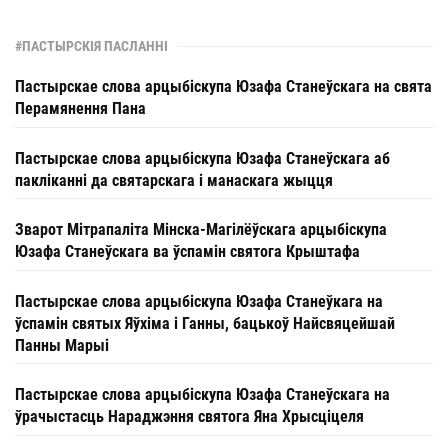
#ПАСТЫРСКІЯ ПАСЛАННІ
Пастырскае слова арцыбіскупа Юзафа Станеўскага на свята
Перамянення Пана
Пастырскае слова арцыбіскупа Юзафа Станеўскага аб
пакліканні да святарскага і манаскага жыцця
Зварот Мітрапаліта Мінска-Магілёўскага арцыбіскупа
Юзафа Станеўскага ва ўспамін святога Крыштафа
Пастырскае слова арцыбіскупа Юзафа Станеўкага на
ўспамін святых Яўхіма і Ганны, бацькоў Найсвяцейшай
Панны Марыі
Пастырскае слова арцыбіскупа Юзафа Станеўскага на
ўрачыстасць Нараджэння святога Яна Хрысціцеля