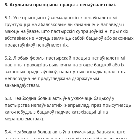
5. Агульныя прынцыпы працы з непаўналетнімі.
5.1. Усе прынцыпы ўзаемаадносін з непаўналетнімі
грунтуюцца на абавязковым выкананні IV-й Запаведзі і
маюць на ўвазе, што пастырскія супрацоўнікі ні пры якіх
абставінах не могуць замяніць сабой бацькоў або законных
прадстаўнікоў непаўналетніх.
5.2. Любыя формы пастырскай працы з непаўналетнімі
павінны праходзіць выключна па згодзе бацькоў або іх
законных прадстаўнікоў, нават у тых выпадках, калі гэта
непасрэдна не прадугледжана дзяржаўным
заканадаўствам.
5.3. Неабходна больш актыўна ўключаць бацькоў у
пастырства непаўналетніх (напрыклад, праз прысутнасць
каго-небудзь з бацькоў падчас катэхізацыі ці на
мерапрыемствах).
5.4. Неабходна больш актыўна тлумачыць бацькам, што
адказнасць за выхаванне, у тым ліку рэлігійнае, уласных