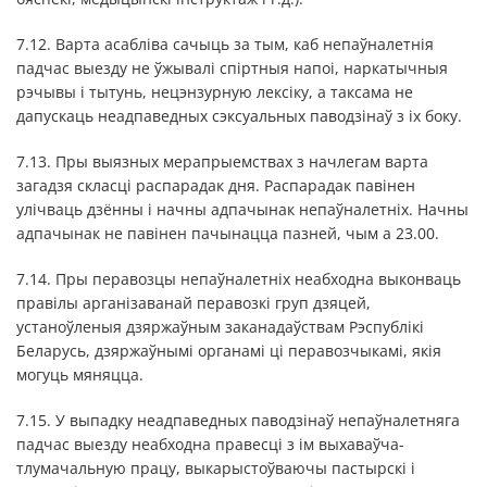
7.12. Варта асабліва сачыць за тым, каб непаўналетнія
падчас выезду не ўжывалі спіртныя напоі, наркатычныя
рэчывы і тытунь, нецэнзурную лексіку, а таксама не
дапускаць неадпаведных сэксуальных паводзінаў з іх боку.
7.13. Пры выязных мерапрыемствах з начлегам варта
загадзя скласці распарадак дня. Распарадак павінен
улічваць дзённы і начны адпачынак непаўналетніх. Начны
адпачынак не павінен пачынацца пазней, чым а 23.00.
7.14. Пры перавозцы непаўналетніх неабходна выконваць
правілы арганізаванай перавозкі груп дзяцей,
устаноўленыя дзяржаўным заканадаўствам Рэспублікі
Беларусь, дзяржаўнымі органамі ці перавозчыкамі, якія
могуць мяняцца.
7.15. У выпадку неадпаведных паводзінаў непаўналетняга
падчас выезду неабходна правесці з ім выхаваўча-
тлумачальную працу, выкарыстоўваючы пастырскі і