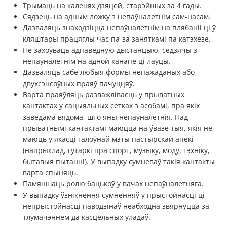
Трымаць на каленях дзяцей, старэйшых за 4 гады.
Сядзець на адным ложку з непаўналетнім сам-насам.
Дазваляць знаходзіцца непаўналетнім на плябаніі ці ў
кляштары працяглы час па-за заняткамі па катэхезе.
Не захоўваць адпаведную дыстанцыю, седзячы з
непаўналетнім на адной канапе ці лаўцы.
Дазваляць сабе любыя формы непажаданых або
двухсэнсоўных праяў пачуццяў.
Варта праяўляць разважлівасць у прыватных
кантактах у сацыяльных сетках з асобамі, пра якіх
заведама вядома, што яны непаўналетнія. Пад
прыватнымі кантактамі маюцца на ўвазе тыя, якія не
маюць у якасці галоўнай мэты пастырскай апекі
(напрыклад, гутаркі пра спорт, музыку, моду, тэхніку,
бытавыя пытанні). У выпадку сумневаў такія кантакты
варта спыняць.
Памяншаць ролю бацькоў у вачах непаўналетняга.
У выпадку ўзнікнення сумненняў у прыстойнасці ці
непрыстойнасці паводзінаў неабходна звярнуцца за
тлумачэннем да касцёльных уладаў.