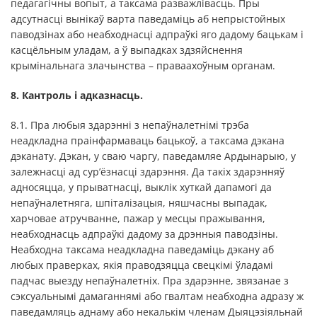
педагагічны вопыт, а таксама разважлівасць. Пры
адсутнасці вынікаў варта паведаміць аб непрыстойных
паводзінах або неабходнасці адпраўкі яго дадому бацькам і
касцёльным уладам, а ў выпадках здзяйснення
крымінальнага злачынства – праваахоўным органам.
8. Кантроль і адказнасць.
8.1. Пра любыя здарэнні з непаўналетнімі трэба
неадкладна праінфармаваць бацькоў, а таксама дэкана
дэканату. Дэкан, у сваю чаргу, паведамляе Ардынарыю, у
залежнасці ад сур’ёзнасці здарэння. Да такіх здарэнняў
адносяцца, у прыватнасці, выклік хуткай дапамогі да
непаўналетняга, шпіталізацыя, няшчасны выпадак,
харчовае атручванне, пажар у месцы пражывання,
неабходнасць адпраўкі дадому за дрэнныя паводзіны.
Неабходна таксама неадкладна паведаміць дэкану аб
любых праверках, якія праводзяцца свецкімі ўладамі
падчас выезду непаўналетніх. Пра здарэнне, звязанае з
сэксуальнымі дамаганнямі або гвалтам неабходна адразу ж
паведамляць аднаму або некалькім членам Дыяцэзіяльнай