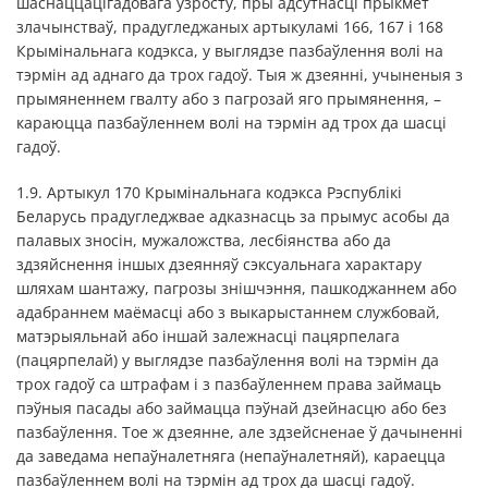
шаснаццацігадовага ўзросту, пры адсутнасці прыкмет
злачынстваў, прадугледжаных артыкуламі 166, 167 і 168
Крымінальнага кодэкса, у выглядзе пазбаўлення волі на
тэрмін ад аднаго да трох гадоў. Тыя ж дзеянні, учыненыя з
прымяненнем гвалту або з пагрозай яго прымянення, –
караюцца пазбаўленнем волі на тэрмін ад трох да шасці
гадоў.
1.9. Артыкул 170 Крымінальнага кодэкса Рэспублікі
Беларусь прадугледжвае адказнасць за прымус асобы да
палавых зносін, мужаложства, лесбіянства або да
здзяйснення іншых дзеянняў сэксуальнага характару
шляхам шантажу, пагрозы знішчэння, пашкоджаннем або
адабраннем маёмасці або з выкарыстаннем службовай,
матэрыяльнай або іншай залежнасці пацярпелага
(пацярпелай) у выглядзе пазбаўлення волі на тэрмін да
трох гадоў са штрафам і з пазбаўленнем права займаць
пэўныя пасады або займацца пэўнай дзейнасцю або без
пазбаўлення. Тое ж дзеянне, але здзейсненае ў дачыненні
да заведама непаўналетняга (непаўналетняй), караецца
пазбаўленнем волі на тэрмін ад трох да шасці гадоў.