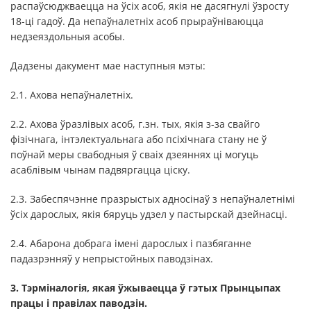
распаўсюджваецца на ўсіх асоб, якія не дасягнулі ўзросту
18-ці гадоў. Да непаўналетніх асоб прыраўніваюцца
недзеяздольныя асобы.
Дадзены дакумент мае наступныя мэты:
2.1. Ахова непаўналетніх.
2.2. Ахова ўразлівых асоб, г.зн. тых, якія з-за свайго
фізічнага, інтэлектуальнага або псіхічнага стану не ў
поўнай меры свабодныя ў сваіх дзеяннях ці могуць
асаблівым чынам падвяргацца ціску.
2.3. Забеспячэнне празрыстых адносінаў з непаўналетнімі
ўсіх дарослых, якія бяруць удзел у пастырскай дзейнасці.
2.4. Абарона добрага імені дарослых і пазбяганне
падазрэнняў у непрыстойных паводзінах.
3. Тэрміналогія, якая ўжываецца ў гэтых Прынцыпах
працы і правілах паводзін.