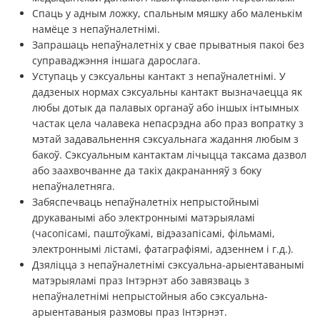
Спаць у адным ложку, спальным мяшку або маленькім
намёце з непаўналетнімі.
Запрашаць непаўналетніх у свае прыватныя пакоі без
суправаджэння іншага дарослага.
Уступаць у сэксуальны кантакт з непаўналетнімі. У
дадзеных нормах сэксуальны кантакт вызначаецца як
любы дотык да палавых органаў або іншых інтымных
частак цела чалавека непасрэдна або праз вопратку з
мэтай задавальнення сэксуальнага жадання любым з
бакоў. Сэксуальным кантактам лічыцца таксама дазвол
або заахвочванне да такіх дакрананняў з боку
непаўналетняга.
Забяспечваць непаўналетніх непрыстойнымі
друкаванымі або электроннымі матэрыяламі
(часопісамі, паштоўкамі, відэазапісамі, фільмамі,
электроннымі лістамі, фатаграфіямі, адзеннем і г.д.).
Дзяліцца з непаўналетнімі сэксуальна-арыентаванымі
матэрыяламі праз Інтэрнэт або завязваць з
непаўналетнімі непрыстойныя або сэксуальна-
арыентаваныя размовы праз Інтэрнэт.