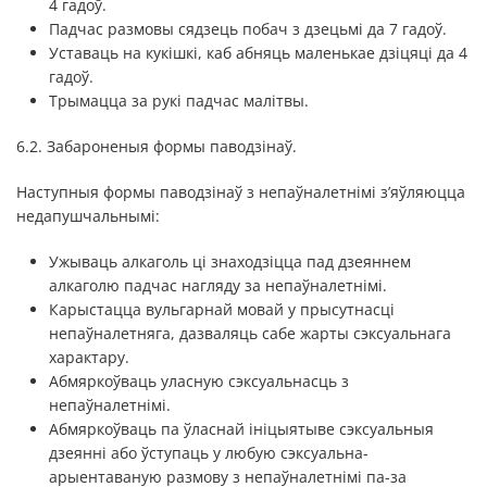
4 гадоў.
Падчас размовы сядзець побач з дзецьмі да 7 гадоў.
Уставаць на кукішкі, каб абняць маленькае дзіцяці да 4
гадоў.
Трымацца за рукі падчас малітвы.
6.2. Забароненыя формы паводзінаў.
Наступныя формы паводзінаў з непаўналетнімі з’яўляюцца
недапушчальнымі:
Ужываць алкаголь ці знаходзіцца пад дзеяннем
алкаголю падчас нагляду за непаўналетнімі.
Карыстацца вульгарнай мовай у прысутнасці
непаўналетняга, дазваляць сабе жарты сэксуальнага
характару.
Абмяркоўваць уласную сэксуальнасць з
непаўналетнімі.
Абмяркоўваць па ўласнай ініцыятыве сэксуальныя
дзеянні або ўступаць у любую сэксуальна-
арыентаваную размову з непаўналетнімі па-за