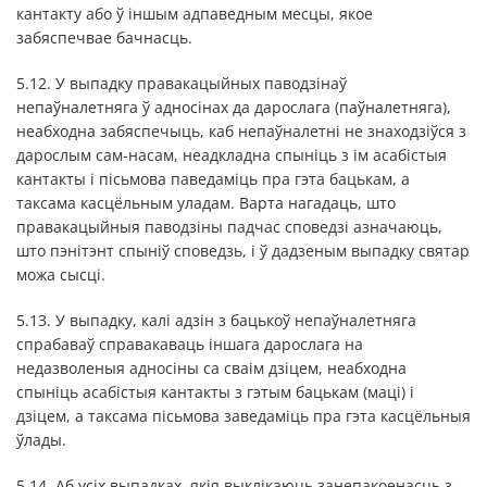
кантакту або ў іншым адпаведным месцы, якое
забяспечвае бачнасць.
5.12. У выпадку правакацыйных паводзінаў
непаўналетняга ў адносінах да дарослага (паўналетняга),
неабходна забяспечыць, каб непаўналетні не знаходзіўся з
дарослым сам-насам, неадкладна спыніць з ім асабістыя
кантакты і пісьмова паведаміць пра гэта бацькам, а
таксама касцёльным уладам. Варта нагадаць, што
правакацыйныя паводзіны падчас споведзі азначаюць,
што пэнітэнт спыніў споведзь, і ў дадзеным выпадку святар
можа сысці.
5.13. У выпадку, калі адзін з бацькоў непаўналетняга
спрабаваў справакаваць іншага дарослага на
недазволеныя адносіны са сваім дзіцем, неабходна
спыніць асабістыя кантакты з гэтым бацькам (маці) і
дзіцем, а таксама пісьмова заведаміць пра гэта касцёльныя
ўлады.
5.14. Аб усіх выпадках, якія выклікаюць занепакоенасць з-