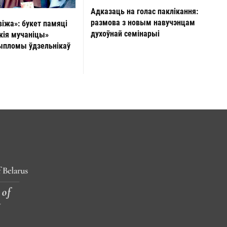
Адказаць на голас паклікання:
размова з новым навучэнцам
віжа»: букет памяці
духоўнай семінарыі
кія мучаніцы»
ыпломы ўдзельнікаў