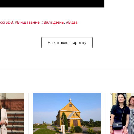
скі SDB
,
#Віншаванне
,
#Вялікдзень
,
#Відэа
На хатнюю старонку