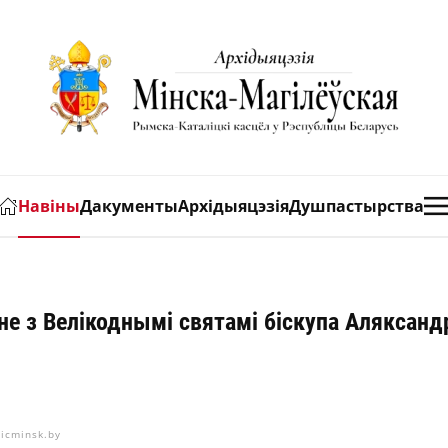
Навіны
Дакументы
Архідыяцэзія
Душпастырства
не з Велікоднымі святамі біскупа Аляксанд
licminsk.by