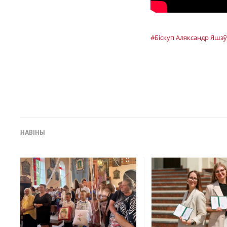
#Біскуп Аляксандр Яшэў
НАВІНЫ