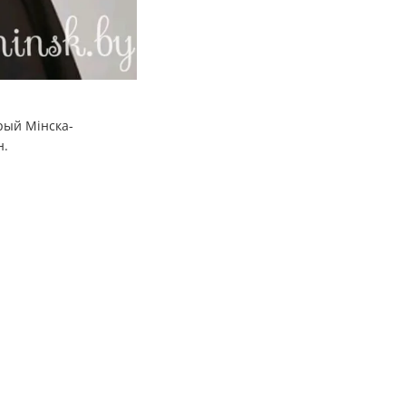
арый Мінска-
н.