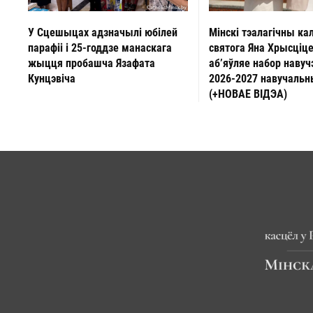
У Сцешыцах адзначылі юбілей
Мінскі тэалагічны ка
парафіі і 25-годдзе манаскага
святога Яна Хрысціц
жыцця пробашча Язафата
аб’яўляе набор навуч
Кунцэвіча
2026-2027 навучальн
(+НОВАЕ ВІДЭА)