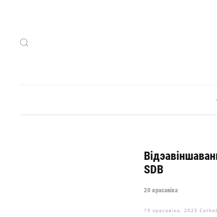
Skip to main content
Відэавіншаван
SDB
20 красавіка
19 красавіка, 2025
Catho