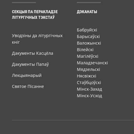
СЕКЦЫЯ ПА ПЕРАКЛАДЗЕ
ДЭКАНАТЫ
ЛІТУРГІЧНЫХ ТЭКСТАЎ
Бабруйскі
Уводзіны да літургічных
Барысаўскі
кніг
Валожынскі
Вілейскі
Дакументы Касцёла
Магілёўскі
Маладзечанскі
Дакументы Папаў
Мядзельскі
Лекцыянарый
Нясвіжскі
Стаўбцоўскі
Святое Пісанне
Мінск-Захад
Мінск-Усход