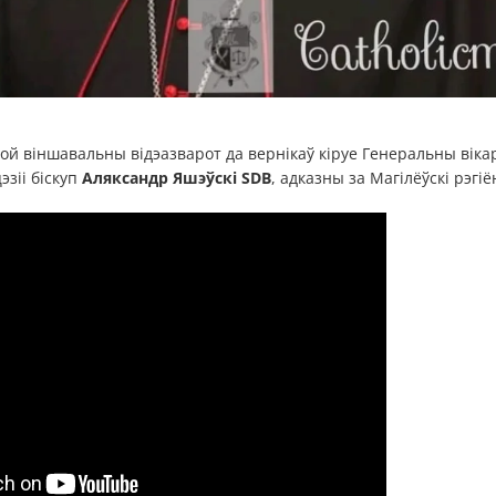
свой віншавальны відэазварот да вернікаў кіруе Генеральны вік
эзіі біскуп
Аляксандр Яшэўскі SDB
, адказны за Магілёўскі рэгіё