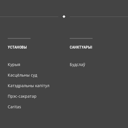
УСТАНОВЫ
САНКТУАРЫІ
Курыя
Будслаў
Касцёльны суд
Катэдральны капітул
Прэс-сакратар
Caritas