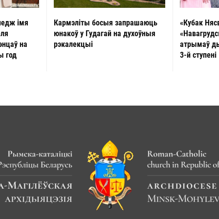
«Кубак Няс
ледж імя
Кармэліты босыя запрашаюць
«Навагрудс
еля
юнакоў у Гудагай на духоўныя
атрымаў д
энцаў на
рэкалекцыі
3-й ступені
ы год