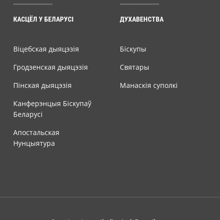
КАСЦЁЛ У БЕЛАРУСІ
ДУХАВЕНСТВА
Віцебская дыяцэзія
Біскупы
Гродзенская дыяцэзія
Святары
Пінская дыяцэзія
Манаскія суполкі
Канферэнцыя Біскупаў
Беларусі
Апостальская
Нунцыятура