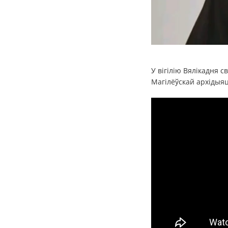
У вігілію Вялікадня 
Магілёўскай архідыяц