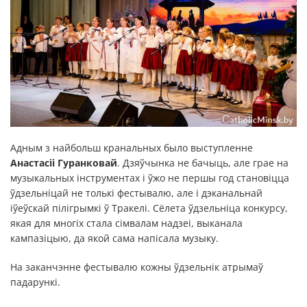
Адным з найбольш кранальных было выступленне
Анастасіі Гуранковай
. Дзяўчынка не бачыць, але грае на
музыкальных інструментах і ўжо не першы год становіцца
ўдзельніцай не толькі фестывалю, але і дэканальнай
іўеўскай пілігрымкі ў Тракелі. Сёлета ўдзельніца конкурсу,
якая для многіх стала сімвалам надзеі, выканала
кампазіцыю, да якой сама напісала музыку.
На заканчэнне фестывалю кожны ўдзельнік атрымаў
падарункі.