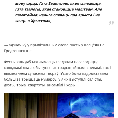
мову сэрца. Гэта Евангелле, якое спяваецца.
Гэта тэалогія, якая становіцца малітвай.
Але
памятайма: нельга спяваць пра Хрыста і не
жыць з Хрыстом
»
,
—
адзначыў у прывітальным слове пастыр Касцёла на
Гродзеншчыне.
Фестываль даў магчымасць гледачам насалодзіцца
калядкамі «на любы густ»: як традыцыйнымі спевамі, так і
выкананнем сучасных твораў. Усяго было падрыхтавана
больш за трыццаць нумароў, у якіх выступілі салісты,
дуэты, трыа, квартэты, ансамблі і хоры.