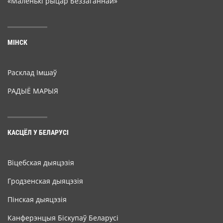
«Маленькі рыцар Беззаганнай»
МІНСК
Расклад Імшаў
РАДЫЁ МАРЫЯ
КАСЦЁЛ У БЕЛАРУСІ
Віцебская дыяцэзія
Гродзенская дыяцэзія
Пінская дыяцэзія
Канферэнцыя Біскупаў Беларусі