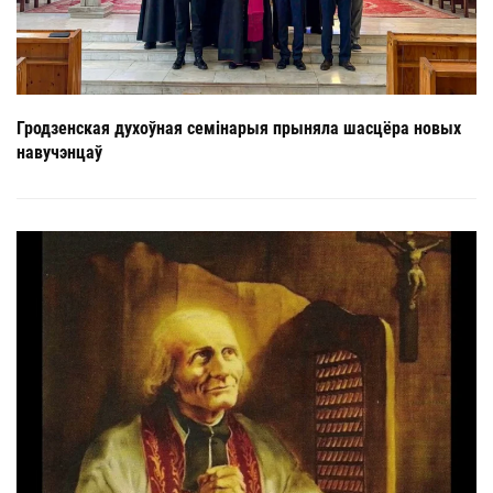
Гродзенская духоўная семінарыя прыняла шасцёра новых
навучэнцаў