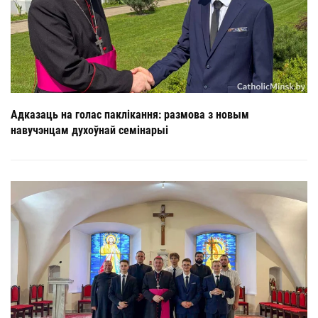
Адказаць на голас паклікання: размова з новым
навучэнцам духоўнай семінарыі