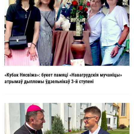
«Кубак Нясвіжа»: букет памяці «Навагрудскія мучаніцы»
атрымаў дыпломы ўдзельнікаў 3-й ступені