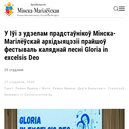
Skip to main content
У Іўі з удзелам прадстаўнікоў Мінска-
Магілёўскай архідыяцэзіі прайшоў
фестываль каляднай песні Gloria in
excelsis Deo
25 cтудзеня
27 студзеня, 2026
Тэкст: Раман Ярмош / Фота: Раман Ярмош, Дар’я Барысевіч, Станіслаў
Зянкевіч // Catholicminsk.by