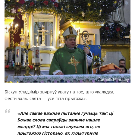
Біскуп Уладзімір звярнуў увагу на тое, што «калядка,
фестываль, свята — усё гэта прыгожа».
«Але самае важнае пытанне гучыць так: ці
Божае слова сапраўды змяняе нашае
жыццё? Ці мы толькі слухаем яго, як
прыгожую гісторыю, як культурную