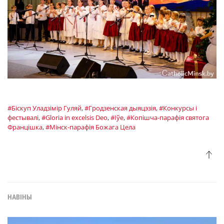
#Біскуп Уладзімір Гуляй
,
#Гродзенская дыяцэзія
,
#Конкурсы і
фестывалі
,
#Gloria in excelsis Deo
,
#Іўе
,
#Копішча-парафія святога
Францішка
,
#Мінск-парафія Божага Цела
НАВІНЫ