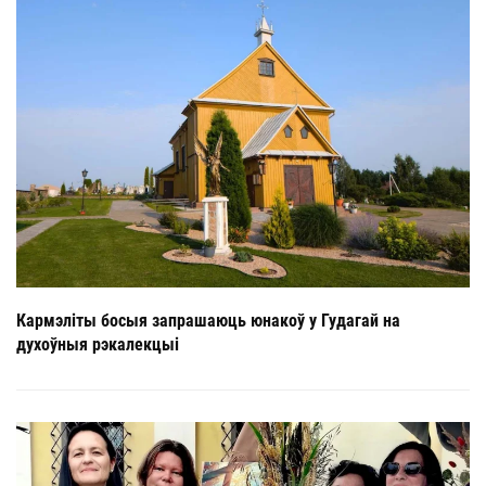
Кармэліты босыя запрашаюць юнакоў у Гудагай на
духоўныя рэкалекцыі