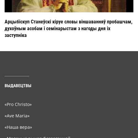
Арцыбіскуп Станеўскі кіруе словы віншаванняў пробашчам,
духоўным асобам і семінарыстам з нагоды дня іх
заступніка
ВЫДАВЕЦТВЫ
«Pro Christo»
«Ave Maria»
«Наша вера»