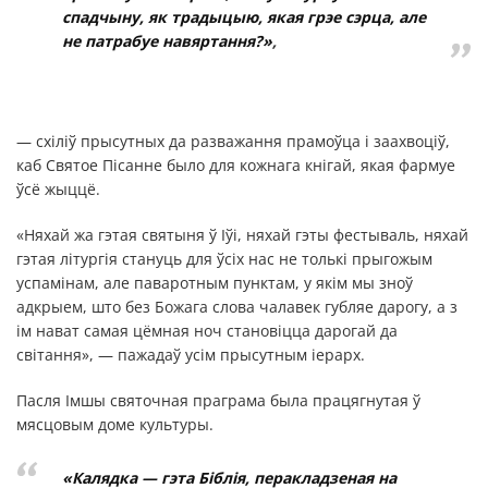
спадчыну, як традыцыю, якая грэе сэрца, але
не патрабуе навяртання?»
,
— схіліў прысутных да разважання прамоўца і заахвоціў,
каб Святое Пісанне было для кожнага кнігай, якая фармуе
ўсё жыццё.
«Няхай жа гэтая святыня ў Іўі, няхай гэты фестываль, няхай
гэтая літургія стануць для ўсіх нас не толькі прыгожым
успамінам, але паваротным пунктам, у якім мы зноў
адкрыем, што без Божага слова чалавек губляе дарогу, а з
ім нават самая цёмная ноч становіцца дарогай да
світання», — пажадаў усім прысутным іерарх.
Пасля Імшы святочная праграма была працягнутая ў
мясцовым доме культуры.
«Калядка — гэта Біблія, перакладзеная на