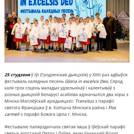
25 студзеня
ў Іўі (Гродзенская дыяцэзія) у XXIII раз адбыўся
фестываль калядных песень
Gloria in excelsis Deo
. Сярод
каля трох соцень маладых удзельнікаў і калектываў з
розных дыяцэзій Беларусі асабліва адзначыліся два хоры з
Мінска-Магілёўскай архідыяцэзіі:
Transitus
з парафіі
святога Францішка ў в. Копішча Мінскага раёна і
Flos
carmeli
з парафіі Божага Цела г. Мінска.
Фестывалю папярэднічала святая Імша ў іўеўскай парафіі
святых апосталаў Пятра і Паўла, якую ўзначаліў біскуп