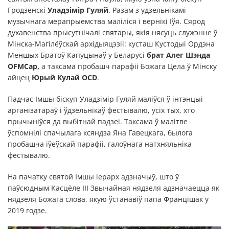
Гродзенскі
Уладзімір Гуляй
. Разам з удзельнікамі
музычнага мерапрыемства маліліся і вернікі Іўя. Сярод
духавенства прысутнічалі святары, якія нясуць служэнне ў
Мінска-Магілёўскай архідыяцэзіі: кусташ Кустодыі Ордэна
Меншых Братоў Капуцынаў у Беларусі
брат Алег Шэнда
OFMCap,
а таксама пробашч парафіі Божага Цела ў Мінску
айцец
Юрый Кулай OCD
.
Падчас Імшы біскуп Уладзімір Гуляй маліўся ў інтэнцыі
арганізатараў і ўдзельнікаў фестывалю, усіх тых, хто
прычыніўся да выбітнай падзеі. Таксама ў малітве
ўспомнілі спачылага ксяндза Яна Гавецкага, былога
пробашча іўеўскай парафіі, галоўнага натхняльніка
фестывалю.
На пачатку святой Імшы іерарх адзначыў, што ў
паўсюдным Касцёле III Звычайная нядзеля адзначаецца як
нядзеля Божага слова, якую ўстанавіў папа Францішак у
2019 годзе.