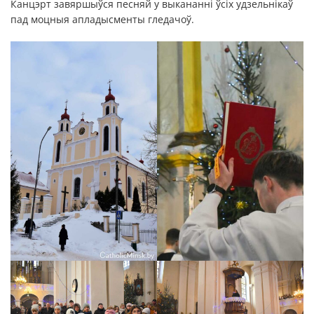
Канцэрт завяршыўся песняй у выкананні ўсіх удзельнікаў
пад моцныя апладысменты гледачоў.