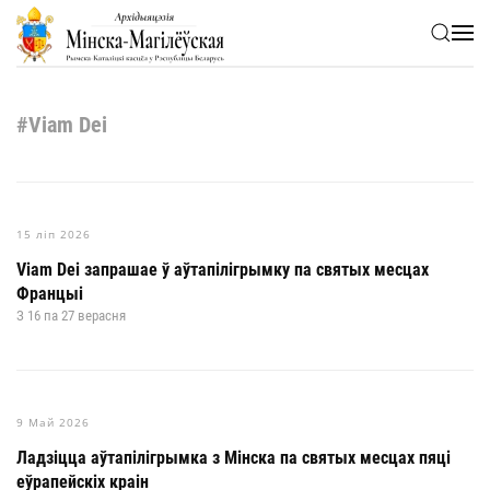
Skip to main content
#Viam Dei
15 ліп 2026
Viam Dei запрашае ў аўтапілігрымку па святых месцах
Францыі
З 16 па 27 верасня
9 Май 2026
Ладзіцца аўтапілігрымка з Мінска па святых месцах пяці
еўрапейскіх краін