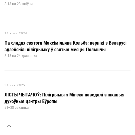
З 13 па 23 жніўня
28 крас 2026
Па слядах святога Максімільяна Кольбэ: вернікі з Беларусі
здзейснілі пілігрымку ў святыя месцы Польшчы
З 18 па 24 красавіка
31 сак 2025
ЛІСТЫ ЧЫТАЧОЎ: Пілігрымы з Мінска наведалі знакавыя
духоўныя цэнтры Еўропы
21–28 сакавіка