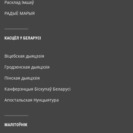
Расклад Імшаў
РАДЫЁ МАРЫЯ
КАСЦЁЛ У БЕЛАРУСІ
Віцебская дыяцэзія
Гродзенская дыяцэзія
Пінская дыяцэзія
Канферэнцыя Біскупаў Беларусі
Апостальская Нунцыятура
МАЛІТОЎНІК