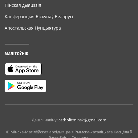
Пінская дыяцэзія
Канферэнцыя Біскупаў Беларусі
Апостальская Нунцыятура
МАЛІТОЎНІК
Дашлі навіну:
catholicminsk@gmail.com
© Мiнска-Магiлёўская архiдыяцэзiя Рымска-каталіцкага Касцёла ў
Рэспубліцы Беларусь