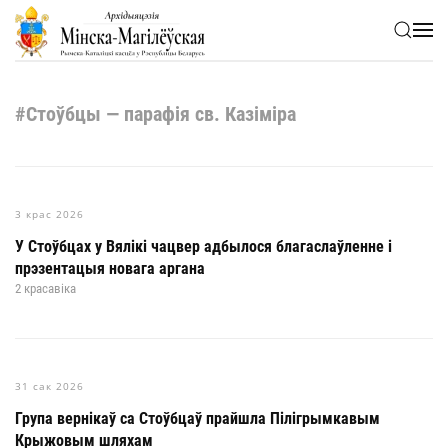
Skip to main content
#Стоўбцы — парафія св. Казіміра
3 крас 2026
У Стоўбцах у Вялікі чацвер адбылося благаслаўленне і
прэзентацыя новага аргана
2 красавіка
31 сак 2026
Група вернікаў са Стоўбцаў прайшла Пілігрымкавым
Крыжовым шляхам