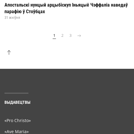
Апостальскі нунцый арцыбіскуп Іньяцыё Чэффаліа наведаў
парафію ў Стоўбцах
31 жніўня
1
2
3
ВЫДАВЕЦТВЫ
«Pro Christo»
«Ave Maria»