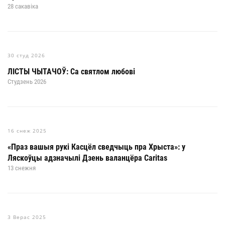
28 сакавіка
30 студ 2026
ЛІСТЫ ЧЫТАЧОЎ: Са святлом любові
Студзень 2026
16 снеж 2025
«Праз вашыя рукі Касцёл сведчыць пра Хрыста»: у
Ляскоўцы адзначылі Дзень валанцёра Caritas
13 снежня
3 Верас 2025