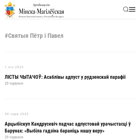
Skip to main content
#Святыя Пётр і Павел
1 ліп 2025
ЛІСТЫ ЧЫТАЧОЎ: Асаблівы адпуст у рудзенскай парафіі
29 чэрвеня
30 чэрв 2025
Арцыбіскуп Кандрусевіч падчас адпустовай урачыстасці ў
Барунах: «Выбіла гадзіна бараніць нашу веру»
29 чэрвеня