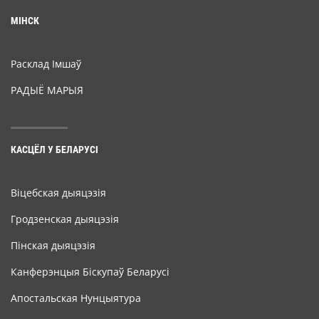
МІНСК
Расклад Імшаў
РАДЫЁ МАРЫЯ
КАСЦЁЛ У БЕЛАРУСІ
Віцебская дыяцэзія
Гродзенская дыяцэзія
Пінская дыяцэзія
Канферэнцыя Біскупаў Беларусі
Апостальская Нунцыятура