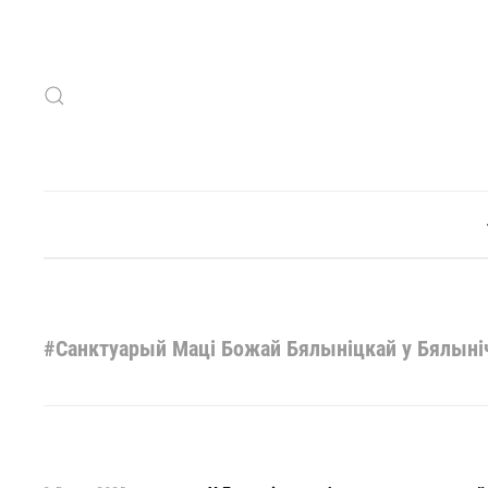
Skip to main content
#Санктуарый Маці Божай Бялыніцкай у Бялыні