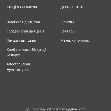
КАСЦЁЛ У БЕЛАРУСІ
ДУХАВЕНСТВА
Віцебская дыяцэзія
Біскупы
Гродзенская дыяцэзія
Святары
Пінская дыяцэзія
Манаскія суполкі
Канферэнцыя Біскупаў
Беларусі
Апостальская
Нунцыятура
Дашлі навіну:
catholicminsk@gmail.com