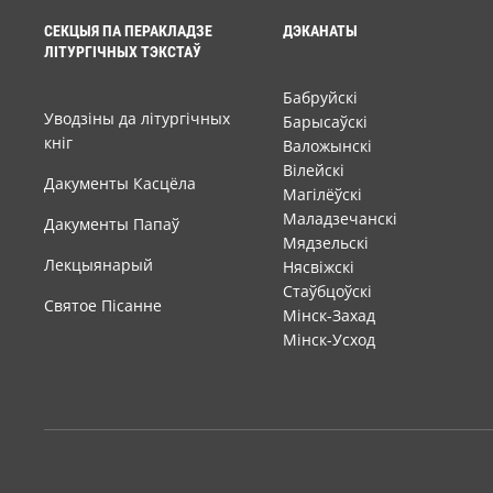
СЕКЦЫЯ ПА ПЕРАКЛАДЗЕ
ДЭКАНАТЫ
ЛІТУРГІЧНЫХ ТЭКСТАЎ
Бабруйскі
Уводзіны да літургічных
Барысаўскі
кніг
Валожынскі
Вілейскі
Дакументы Касцёла
Магілёўскі
Маладзечанскі
Дакументы Папаў
Мядзельскі
Лекцыянарый
Нясвіжскі
Стаўбцоўскі
Святое Пісанне
Мінск-Захад
Мінск-Усход