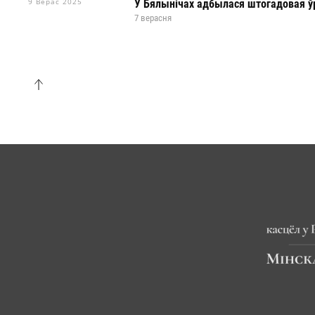
9 Верас 2025
У Бялынічах адбылася штогадовая ў
7 верасня