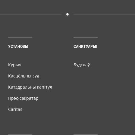
УСТАНОВЫ
САНКТУАРЫІ
Курыя
Будслаў
Касцёльны суд
Катэдральны капітул
Прэс-сакратар
Caritas