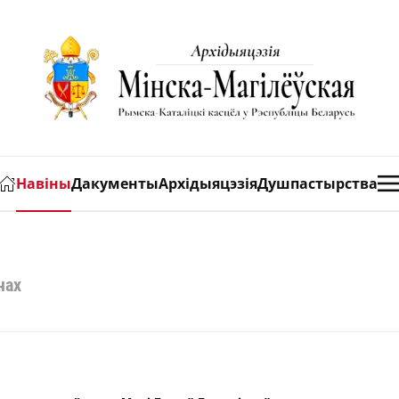
Навіны
Дакументы
Архідыяцэзія
Душпастырства
чах