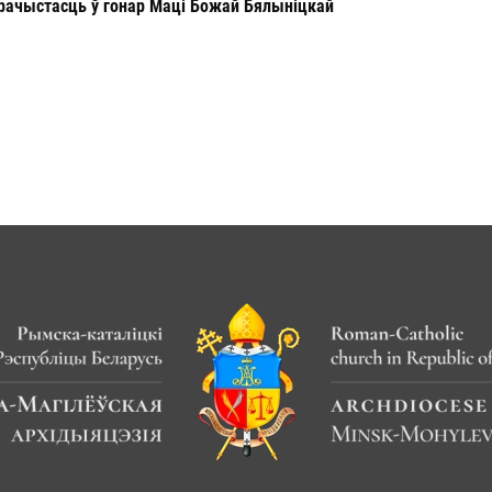
рачыстасць ў гонар Маці Божай Бялыніцкай