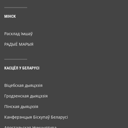
МІНСК
Расклад Імшаў
РАДЫЁ МАРЫЯ
КАСЦЁЛ У БЕЛАРУСІ
Віцебская дыяцэзія
Гродзенская дыяцэзія
Пінская дыяцэзія
Канферэнцыя Біскупаў Беларусі
Апостальская Нунцыятура