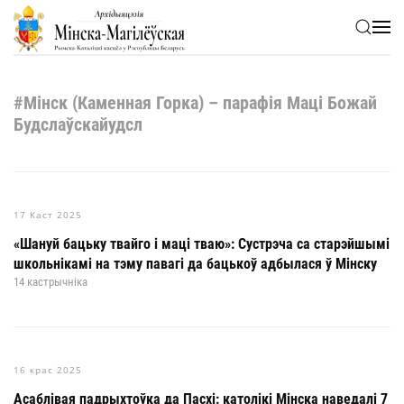
Skip to main content
#Мінск (Каменная Горка) – парафія Маці Божай
Будслаўскайудсл
17 Каст 2025
«Шануй бацьку твайго і маці тваю»: Сустрэча са старэйшымі
школьнікамі на тэму павагі да бацькоў адбылася ў Мінску
14 кастрычніка
16 крас 2025
Асаблівая падрыхтоўка да Пасхі: католікі Мінска наведалі 7