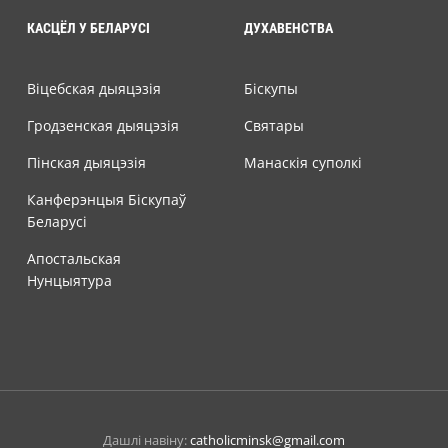
КАСЦЁЛ У БЕЛАРУСІ
ДУХАВЕНСТВА
Віцебская дыяцэзія
Біскупы
Гродзенская дыяцэзія
Святары
Пінская дыяцэзія
Манаскія суполкі
Канферэнцыя Біскупаў
Беларусі
Апостальская
Нунцыятура
Дашлі навіну:
catholicminsk@gmail.com