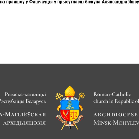
нкі прайшоў у Фашчаўцы ў прысутнасці біскупа Аляксандра Яшэў