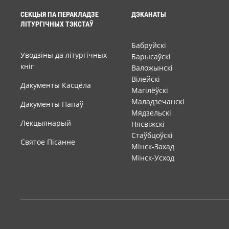
СЕКЦЫЯ ПА ПЕРАКЛАДЗЕ
ДЭКАНАТЫ
ЛІТУРГІЧНЫХ ТЭКСТАЎ
Бабруйскі
Уводзіны да літургічных
Барысаўскі
кніг
Валожынскі
Вілейскі
Дакументы Касцёла
Магілёўскі
Маладзечанскі
Дакументы Папаў
Мядзельскі
Лекцыянарый
Нясвіжскі
Стаўбцоўскі
Святое Пісанне
Мінск-Захад
Мінск-Усход