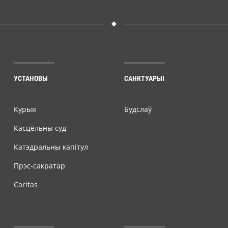
УСТАНОВЫ
САНКТУАРЫІ
Курыя
Будслаў
Касцёльны суд
Катэдральны капітул
Прэс-сакратар
Caritas