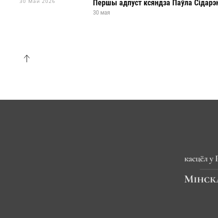
30 Май 2026
Першы адпуст ксяндза Паўла Сідарэ
30 мая