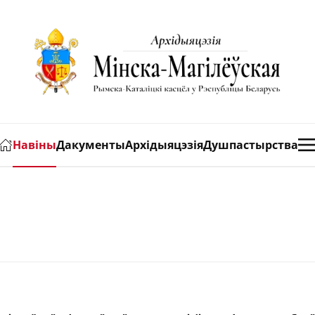
Навіны
Дакументы
Архідыяцэзія
Душпастырства