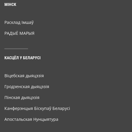
МІНСК
Расклад Імшаў
РАДЫЁ МАРЫЯ
КАСЦЁЛ У БЕЛАРУСІ
Віцебская дыяцэзія
Гродзенская дыяцэзія
Пінская дыяцэзія
Канферэнцыя Біскупаў Беларусі
Апостальская Нунцыятура