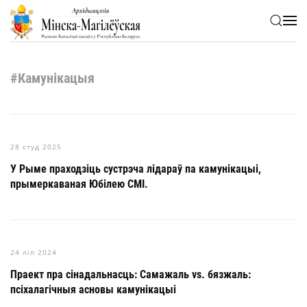
Skip to main content
#Камунікацыя
28 студ 2025
У Рыме праходзіць сустрэча лідараў па камунікацыі,
прымеркаваная Юбілею СМІ.
24 ліп 2024
Праект пра сінадальнасць: Самажаль vs. бязжаль:
псіхалагічныя асновы камунікацыі