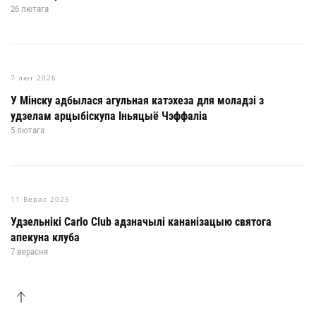
26 лютага
7 лют 2026
У Мінску адбылася агульная катэхеза для моладзі з
удзелам арцыбіскупа Іньяцыё Чэффаліа
5 лютага
11 Верас 2025
Удзельнікі Carlo Club адзначылі кананізацыю святога
апекуна клуба
7 верасня