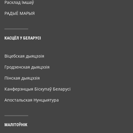
Расклад Імшаў
РАДЫЁ МАРЫЯ
КАСЦЁЛ У БЕЛАРУСІ
Віцебская дыяцэзія
Гродзенская дыяцэзія
Пінская дыяцэзія
Канферэнцыя Біскупаў Беларусі
Апостальская Нунцыятура
МАЛІТОЎНІК