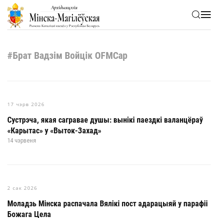
Skip to main content
#Брат Вадзім Войцік OFMCap
17 чэрв 2026
Сустрэча, якая сагравае душы: вынікі паездкі валанцёраў
«Карытас» у «Выток-Захад»
14 чэрвеня
2 сак 2026
Моладзь Мінска распачала Вялікі пост адарацыяй у парафіі
Божага Цела