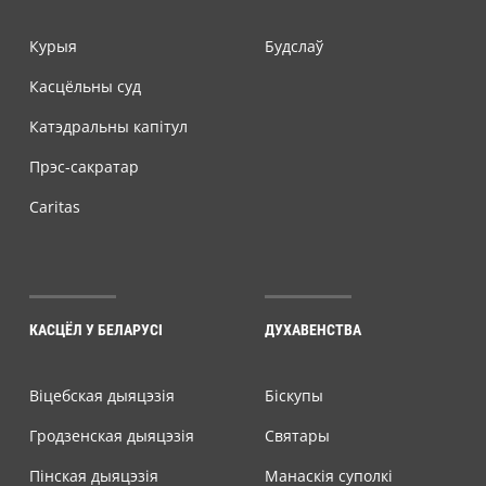
Курыя
Будслаў
Касцёльны суд
Катэдральны капітул
Прэс-сакратар
Caritas
КАСЦЁЛ У БЕЛАРУСІ
ДУХАВЕНСТВА
Віцебская дыяцэзія
Біскупы
Гродзенская дыяцэзія
Святары
Пінская дыяцэзія
Манаскія суполкі