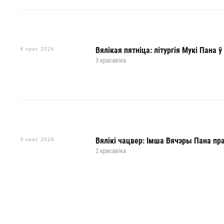
4 крас 2026
Вялікая пятніца: літургія Мукі Пана 
3 красавіка
3 крас 2026
Вялікі чацвер: Імша Вячэры Пана пр
2 красавіка