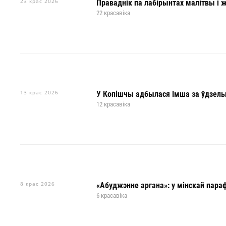
23 крас 2026
Праваднік па лабірынтах малітвы і 
22 красавіка
13 крас 2026
У Копішчы адбылася Імша за ўдзель
12 красавіка
8 крас 2026
«Абуджэнне аргана»: у мінскай пара
6 красавіка