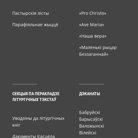
Пастырскія лісты
«Pro Christo»
Парафіяльнае жыццё
«Ave Maria»
«Наша вера»
«Маленькі рыцар
Беззаганнай»
СЕКЦЫЯ ПА ПЕРАКЛАДЗЕ
ДЭКАНАТЫ
ЛІТУРГІЧНЫХ ТЭКСТАЎ
Бабруйскі
Уводзіны да літургічных
Барысаўскі
кніг
Валожынскі
Вілейскі
Дакументы Касцёла