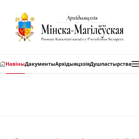
Навіны
Дакументы
Архідыяцэзія
Душпастырства