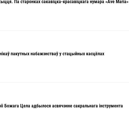
жыцця. Па старонках сакавіцка-красавіцкага нумара «Ave Maria»
нікаў пакутных набажэнстваў у стацыйных касцёлах
фіі Божага Цела адбылося асвячэнне сакральнага інструмента