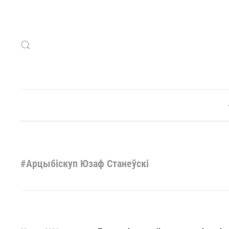
Skip to main content
#Арцыбіскуп Юзаф Станеўскі