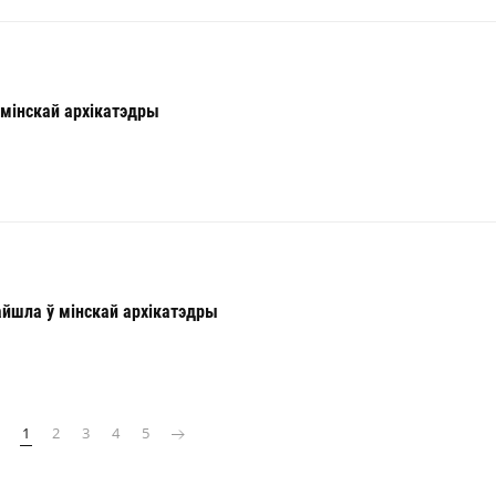
ў мінскай архікатэдры
айшла ў мінскай архікатэдры
1
2
3
4
5