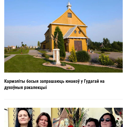
Кармэліты босыя запрашаюць юнакоў у Гудагай на
духоўныя рэкалекцыі