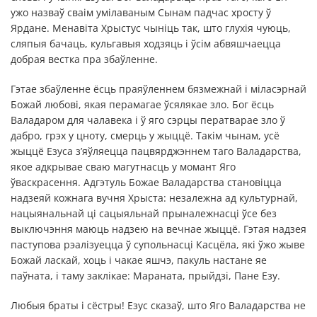
ужо назваў сваім умілаваным Сынам падчас хросту ў
Ярдане. Менавіта Хрыстус чыніць так, што глухія чуюць,
сляпыя бачаць, кульгавыя ходзяць і ўсім абвяшчаецца
добрая вестка пра збаўленне.
Гэтае збаўленне ёсць праяўленнем бязмежнай і міласэрнай
Божай любові, якая перамагае ўсялякае зло. Бог ёсць
Валадаром для чалавека і ў яго сэрцы ператварае зло ў
дабро, грэх у цноту, смерць у жыццё. Такім чынам, усё
жыццё Езуса з’яўляецца пацвярджэннем таго Валадарства,
якое адкрывае сваю магутнасць у момант Яго
ўваскрасення. Адгэтуль Божае Валадарства становіцца
надзеяй кожнага вучня Хрыста: незалежна ад культурнай,
нацыянальнай ці сацыяльнай прыналежнасці ўсе без
выключэння маюць надзею на вечнае жыццё. Гэтая надзея
паступова рэалізуецца ў супольнасці Касцёла, які ўжо жыве
Божай ласкай, хоць і чакае яшчэ, пакуль настане яе
паўната, і таму заклікае: Мараната, прыйдзі, Пане Езу.
Любыя браты і сёстры! Езус сказаў, што Яго Валадарства не