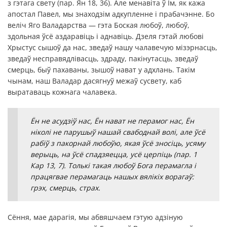
з гэтага свету (пар. Ян 18, 36). Але менавіта ў Ім, як кажа
апостал Павел, мы знаходзім адкупленне і прабачэнне. Бо
веліч Яго Валадарства — гэта Боская любоў, любоў,
здольная ўсё аздаравіць і аднавіць. Дзеля гэтай любові
Хрыстус сышоў да нас, зведаў нашу чалавечую мізэрнасць,
зведаў несправядлівасць, здраду, пакінутасць, зведаў
смерць, быў пахаваны, зышоў нават у адхлань. Такім
чынам, наш Валадар дасягнуў межаў сусвету, каб
выратаваць кожнага чалавека.
Ён не асудзіў нас, Ён нават не перамог нас, Ён
ніколі не парушыў нашай свабоднай волі, але ўсё
рабіў з пакорнай любоўю, якая ўсё зносіць, усяму
верыць, на ўсё спадзяецца, усё церпіць (пар. 1
Кар 13, 7). Толькі такая любоў Бога перамагла і
працягвае перамагаць нашых вялікіх ворагаў:
грэх, смерць, страх.
Сёння, мае дарагія, мы абвяшчаем гэтую адзіную