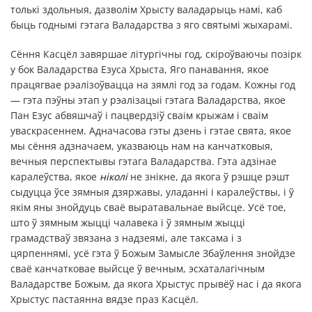
толькі здольныя, дазволім Хрысту валадарыць намі, каб
быць годнымі гэтага Валадарства з яго святымі жыхарамі.
Сёння Касцёл завяршае літургічны год, cкіроўваючы позірк
у бок Валадарства Езуса Хрыста, Яго панавання, якое
працягвае рэалізоўвацца на зямлі год за годам. Кожны год
— гэта пэўны этап у рэалізацыі гэтага Валадарства, якое
Пан Езус абвяшчаў і пацвердзіў сваім крыжам і сваім
уваскрасеннем. Адначасова гэты дзень і гэтае свята, якое
мы сёння адзначаем, указваюць нам на канчатковыя,
вечныя перспектывы гэтага Валадарства. Гэта адзінае
каралеўства, якое
ніколі
не знікне, да якога ў рэшце рэшт
сыдуцца ўсе зямныя дзяржавы, уладанні і каралеўствы, і ў
якім яны знойдуць сваё выратавальнае выйсце. Усё тое,
што ў зямным жыцці чалавека і ў зямным жыцці
грамадстваў звязана з надзеямі, але таксама і з
цярпеннямі, усё гэта ў Божым Замысле Збаўлення знойдзе
сваё канчатковае выйсце ў вечным, эсхаталагічным
Валадарстве Божым, да якога Хрыстус прывёў нас і да якога
Хрыстус пастаянна вядзе праз Касцёл.