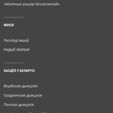
«Маленькі рыцар Беззаганнай»
МІНСК
Расклад Імшаў
РАДЫЁ МАРЫЯ
КАСЦЁЛ У БЕЛАРУСІ
Віцебская дыяцэзія
Гродзенская дыяцэзія
Пінская дыяцэзія