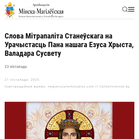
Skip to main content
Слова Мітрапаліта Станеўскага на
Урачыстасць Пана нашага Езуса Хрыста,
Валадара Сусвету
23 лістапада
21 лістапада, 2025
Ілюстрацыйная выява: newjerusalemstudios.com // Catholicminsk.by