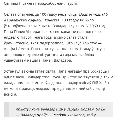
Святым Пісанні і перадсаборнай літургіі.
Сёлета спаўняецца 100 гадоў энцыкліцы
Quas
Primas
(Аб
Каралеўскай годнасці Хрыста)
і 100 гадоў як было
ўстаноўлена свята Хрыста Валадара сусвету. У 1969 годзе
Папа Павел VI перанёс яго святкаванне на апошнюю
нядзелю літургічнага года, а само свята стала
ўрачыстасцю, якая падкрэслівае, што Езус Хрыстус —
Альфа і Амега, Пан пачатку і канца свету. І таму ў гэтую
апошнюю нядзелю літургічнага года мы асабліва
ўшаноўваем нашага Пана і Валадара.
Устанаўліваючы гэтае свята, Папа нагадаў пра боскасць і
адметнасць Валадарства Езуса. Хрыстус не з’яўляецца такім
валадаром, як зямныя ўладары, — падкрэсліваў Пій ХІ. Ён
не хоча кіраваць людзьмі пры дапамозе нейкай сілы ці
войска.
Хрыстус хоча валадарыць у сэрцах людзей, бо Ён
— Валадар праўды і любові. Ён жадае, каб у