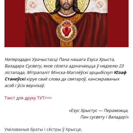
Напярэдадні Урачыстасці Пана нашага Езуса Хрыста,
Валадара Сусвету, якое сёлета адзначаецца ў нядзелю 23
лістапада, Мітрапаліт Мінска-Магілёўскі арцыбіскуп
Юзаф
Станеўскі
кіруе сваё слова да святароў, кансэкраваных
асоб і ўсіх вернікаў.
Тэкст для друку ТУТ>>>
«Езус Хрыстус — Пераможца,
Пан сусвету і Валадар!»
Умілаваныя браты і сёстры ў Хрысце,