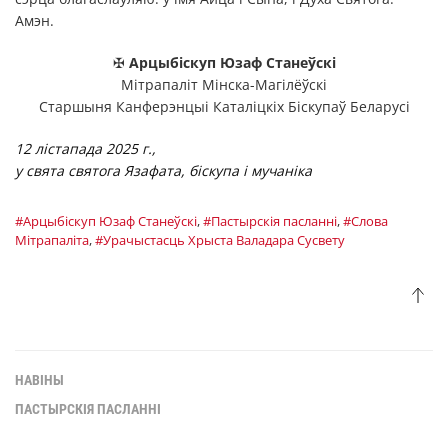
Амэн.
✠
Арцыбіскуп Юзаф Станеўскі
Мітрапаліт Мінска-Магілёўскі
Старшыня Канферэнцыі Каталіцкіх Біскупаў Беларусі
12 лістапада 2025 г.,
у свята святога Язафата, біскупа і мучаніка
#Арцыбiскуп Юзаф Станеўскі
,
#Пастырскія пасланні
,
#Слова
Мітрапаліта
,
#Урачыстасць Хрыста Валадара Сусвету
НАВІНЫ
ПАСТЫРСКІЯ ПАСЛАННІ