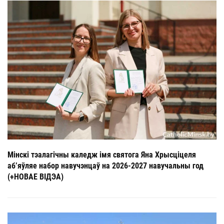
Мінскі тэалагічны каледж імя святога Яна Хрысціцеля
аб’яўляе набор навучэнцаў на 2026-2027 навучальны год
(+НОВАЕ ВІДЭА)