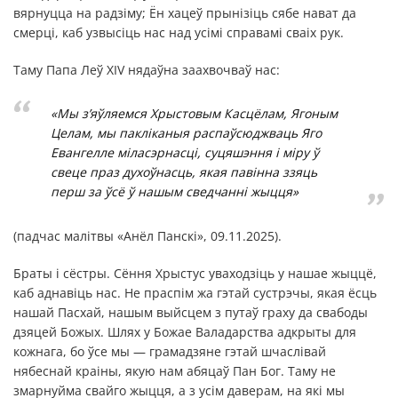
вярнуцца на радзіму; Ён хацеў прынізіць сябе нават да
смерці, каб узвысіць нас над усімі справамі сваіх рук.
Таму Папа Леў XIV нядаўна заахвочваў нас:
«Мы з’яўляемся Хрыстовым Касцёлам, Ягоным
Целам, мы пакліканыя распаўсюджваць Яго
Евангелле міласэрнасці, суцяшэння і міру ў
свеце праз духоўнасць, якая павінна ззяць
перш за ўсё ў нашым сведчанні жыцця»
(падчас малітвы «Анёл Панскі», 09.11.2025).
Браты і сёстры. Сёння Хрыстус уваходзіць у нашае жыццё,
каб аднавіць нас. Не праспім жа гэтай сустрэчы, якая ёсць
нашай Пасхай, нашым выйсцем з путаў граху да свабоды
дзяцей Божых. Шлях у Божае Валадарства адкрыты для
кожнага, бо ўсе мы — грамадзяне гэтай шчаслівай
нябеснай краіны, якую нам абяцаў Пан Бог. Таму не
змарнуйма свайго жыцця, а з усім даверам, на які мы