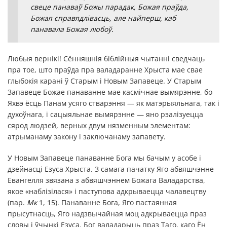
свеце панаваў Божы парадак, Божая праўда,
Божая справядлівасць, але найперш, каб
панавала Божая любоў.
Любыя вернікі! Сённяшнія біблійныя чытанні сведчаць
пра тое, што праўда пра валадаранне Хрыста мае свае
глыбокія карані ў Старым і Новым Запавеце. У Старым
Запавеце Божае панаванне мае касмічнае вымярэнне, бо
Яхвэ ёсць Панам усяго стварэння — як матэрыяльнага, так і
духоўнага, і сацыяльнае вымярэнне — яно рэалізуецца
сярод людзей, верных двум нязменным элементам:
атрыманаму закону і заключанаму запавету.
У Новым Запавеце панаванне Бога мы бачым у асобе і
дзейнасці Езуса Хрыста. З самага пачатку Яго абвяшчэнне
Евангелля звязана з абвяшчэннем Божага Валадарства,
якое «наблізілася» і паступова адкрываецца чалавецтву
(пар.
Мк
1, 15). Панаванне Бога, Яго пастаянная
прысутнасць, Яго надзвычайная моц адкрываецца праз
словы і ўчынкі Езуса. Бог валадарыць праз Таго, каго Ён