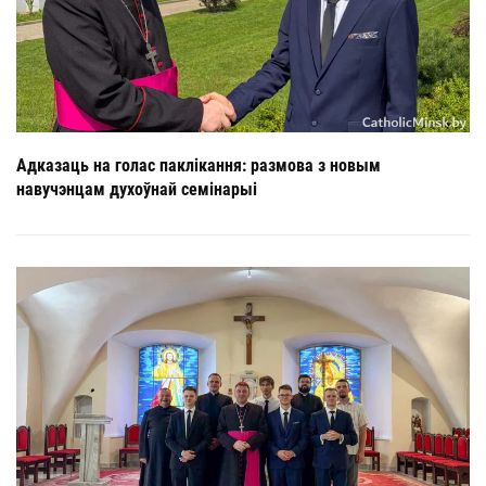
Адказаць на голас паклікання: размова з новым
навучэнцам духоўнай семінарыі