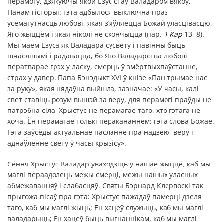
перамогу, дзякуючы якой Езус стаў Валадаром вякоў,
Панам гісторыі: гэта адбылося выключна праз
усемагутнасць любові, якая з’яўляецца Божай уласцівасцю,
Яго жыццём і якая ніколі не скончыцца (пар.
1 Кар
13, 8).
Мы маем Езуса як Валадара сусвету і павінны быць
шчаслівымі і радавацца, бо Яго Валадарства любові
ператварае грэх у ласку, смерць ў змёртвыхпаўстанне,
страх у давер. Папа Бэнэдыкт XVI ў кнізе «Пан трымае нас
за руку», якая нядаўна выйшла, зазначае: «У часы, калі
свет ставіць розум вышэй за веру, для перамогі праўды не
патрэбна сіла. Хрыстус не перамагае таго, хто гэтага не
хоча. Ён перамагае толькі перакананнем: гэта слова Божае.
Гэта заўсёды актуальнае пасланне пра надзею, веру і
аднаўленне свету ў часы крызісу».
Сёння Хрыстус Валадар уваходзіць у нашае жыццё, каб мы
маглі пераадолець межы смерці, межы нашых уласных
абмежаванняў і слабасцяў. Святы Бэрнард Клервоскі так
прыгожа пісаў пра гэта: Хрыстус пажадаў памерці дзеля
таго, каб мы маглі жыць; Ён хацеў служыць, каб мы маглі
валадарыць; Ён хацеў быць выгнаннікам, каб мы маглі