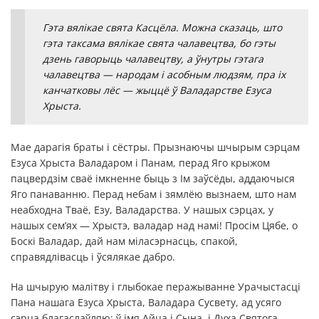
Гэта вялікае свята Касцёла. Можна сказаць, што
гэта таксама вялікае свята чалавецтва, бо гэты
дзень гаворыць чалавецтву, а ўнутры гэтага
чалавецтва — народам і асобным людзям, пра іх
канчатковы лёс — жыццё ў Валадарстве Езуса
Хрыста.
Мае дарагія браты і сёстры. Прызнаючы шчырым сэрцам
Езуса Хрыста Валадаром і Панам, перад Яго крыжом
пацвердзім сваё імкненне быць з Ім заўсёды, аддаючыся
Яго панаванню. Перад небам і зямлёю вызнаем, што нам
неабходна Тваё, Езу, Валадарства. У нашых сэрцах, у
нашых сем’ях — Хрыстэ, валадар над намі! Просім Цябе, о
Боскі Валадар, дай нам міласэрнасць, спакой,
справядлівасць і ўсялякае дабро.
На шчырую малітву і глыбокае перажыванне Урачыстасці
Пана нашага Езуса Хрыста, Валадара Сусвету, ад усяго
сэрца благаслаўляю: ў імя Айца і Сына, і Духа Святога.