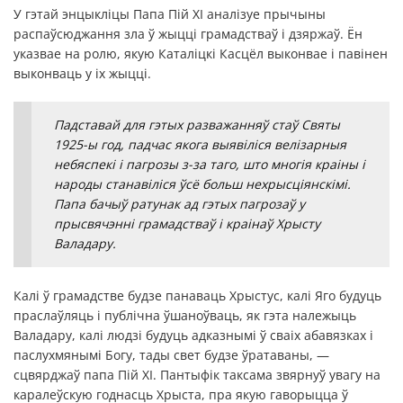
У гэтай энцыкліцы Папа Пій XI аналізуе прычыны
распаўсюджання зла ў жыцці грамадстваў і дзяржаў. Ён
указвае на ролю, якую Каталіцкі Касцёл выконвае і павінен
выконваць у іх жыцці.
Падставай для гэтых разважанняў стаў Святы
1925-ы год, падчас якога выявіліся велізарныя
небяспекі і пагрозы з-за таго, што многія краіны і
народы станавіліся ўсё больш нехрысціянскімі.
Папа бачыў ратунак ад гэтых пагрозаў у
прысвячэнні грамадстваў і краінаў Хрысту
Валадару.
Калі ў грамадстве будзе панаваць Хрыстус, калі Яго будуць
праслаўляць і публічна ўшаноўваць, як гэта належыць
Валадару, калі людзі будуць адказнымі ў сваіх абавязках і
паслухмянымі Богу, тады свет будзе ўратаваны, —
сцвярджаў папа Пій XI. Пантыфік таксама звярнуў увагу на
каралеўскую годнасць Хрыста, пра якую гаворыцца ў