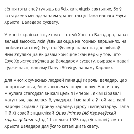
сёння гэты спеў гучыць ва ўсіх каталіцкіх святынях, бо ў
гэты дзень мы адзначаем урачыстасць Пана нашага Езуса
Хрыста, Валадара сусвету.
У многіх краінах існуе шмат статуй Хрыста Валадара, нават
вельмі высокіх, якія ўзвышаюцца на горных вяршынях, на
шпілях святыняў, іх усталёўваюць нават на дне акіянаў.
Яны з’яўляюцца выразам хрысціянскай веры ў тое, што
Езус Хрыстус з’яўляецца Валадаром сусвету, выразам павагі
і ўдзячнасці нашаму Пану і Збаўцу, нашаму Каралю.
Для многіх сучасных людзей паняцці кароль, валадар, цар
непрывычныя, бо мы жывем у іншую эпоху. Напачатку
мінулага стагоддзя знікалі цэлыя імперыі, якімі кіравалі
магутныя, здавалася б, уладары. І менавіта ў той час, калі
народы скідалі з тронаў каралёў, цароў і імператараў, Папа
Пій XI сваёй энцыклікай
Quas
Primas
(Аб Каралеўскай
годнасці Хрыста)
ад 11 снежня 1925 года ўстанавіў свята
Хрыста Валадара для ўсяго каталіцкага свету.