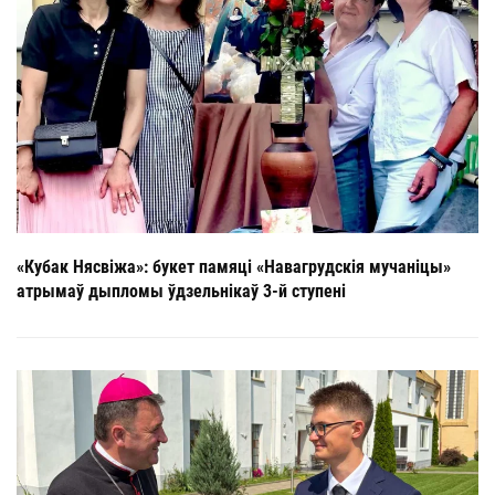
«Кубак Нясвіжа»: букет памяці «Навагрудскія мучаніцы»
атрымаў дыпломы ўдзельнікаў 3-й ступені