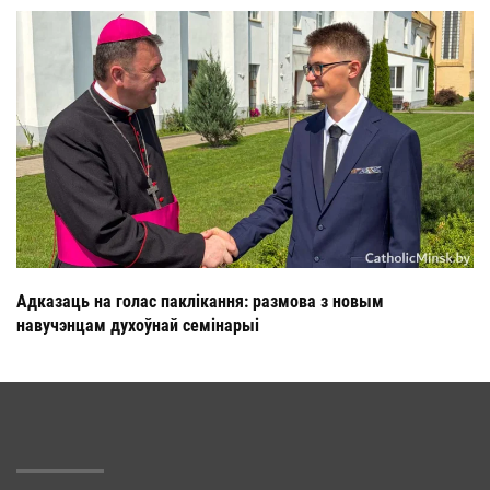
Адказаць на голас паклікання: размова з новым
навучэнцам духоўнай семінарыі