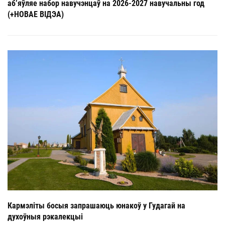
аб’яўляе набор навучэнцаў на 2026-2027 навучальны год
(+НОВАЕ ВІДЭА)
Кармэліты босыя запрашаюць юнакоў у Гудагай на
духоўныя рэкалекцыі