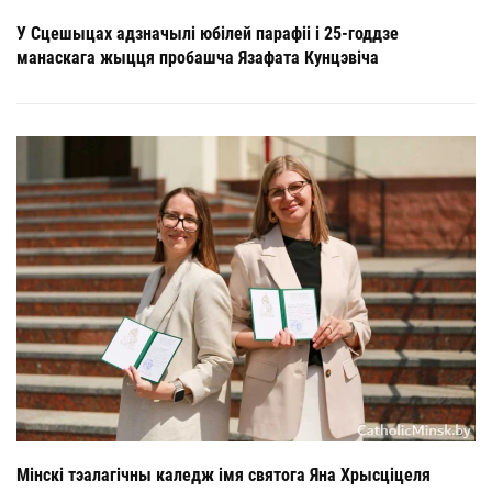
У Сцешыцах адзначылі юбілей парафіі і 25-годдзе
манаскага жыцця пробашча Язафата Кунцэвіча
Мінскі тэалагічны каледж імя святога Яна Хрысціцеля