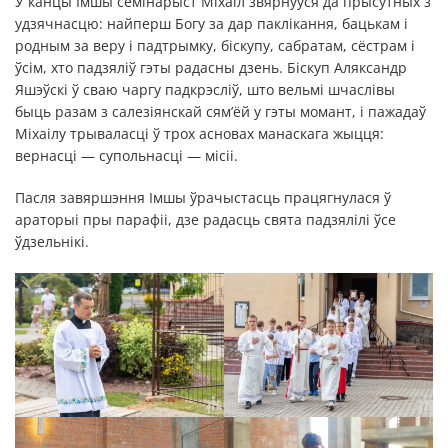
У канцы Імшы семінарыст Міхаіл звярнуўся да прысутных з
удзячнасцю: найперш Богу за дар паклікання, бацькам і
родным за веру і падтрымку, біскупу, сабратам, сёстрам і
ўсім, хто падзяліў гэты радасны дзень. Біскуп Аляксандр
Яшэўскі ў сваю чаргу падкрэсліў, што вельмі шчаслівы
быць разам з салезіянскай сям’ёй у гэты момант, і пажадаў
Міхаілу трываласці ў трох асновах манаскага жыцця:
вернасці — супольнасці — місіі.
Пасля завяршэння Імшы ўрачыстасць працягнулася ў
араторыі пры парафіі, дзе радасць свята падзялілі ўсе
ўдзельнікі.