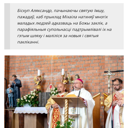
Біскуп Аляксандр, пачынаючы святую Імшу,
пажадаў, каб прыклад Міхаіла натхняў многіх
маладых людзей адказваць на Божы заклік, а
парафіяльныя супольнасці падтрымлівалі іх на
гэтым шляху і маліліся за новыя і святыя
пакліканні.