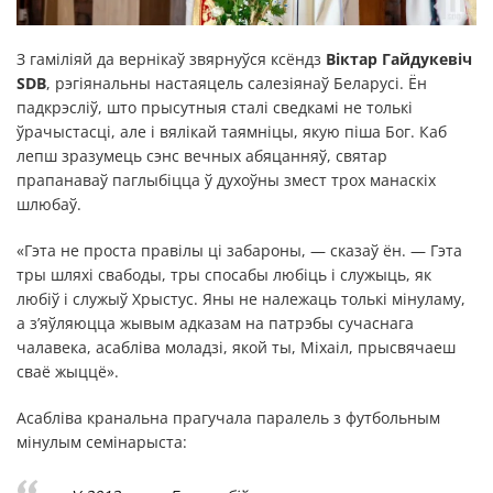
З гаміліяй да вернікаў звярнуўся ксёндз
Віктар Гайдукевіч
SDB
, рэгіянальны настаяцель салезіянаў Беларусі. Ён
падкрэсліў, што прысутныя сталі сведкамі не толькі
ўрачыстасці, але і вялікай таямніцы, якую піша Бог. Каб
лепш зразумець сэнс вечных абяцанняў, святар
прапанаваў паглыбіцца ў духоўны змест трох манаскіх
шлюбаў.
«Гэта не проста правілы ці забароны, — сказаў ён. — Гэта
тры шляхі свабоды, тры спосабы любіць і служыць, як
любіў і служыў Хрыстус. Яны не належаць толькі мінуламу,
а з’яўляюцца жывым адказам на патрэбы сучаснага
чалавека, асабліва моладзі, якой ты, Міхаіл, прысвячаеш
сваё жыццё».
Асабліва кранальна прагучала паралель з футбольным
мінулым семінарыста: