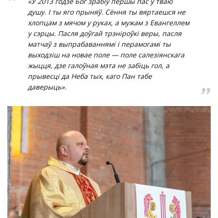
«У 2013 годзе Бог зрабіў першы пас у тваю
душу. І ты яго прыняў. Сёння ты вяртаешся не
хлопцам з мячом у руках, а мужам з Евангеллем
у сэрцы. Пасля доўгай трэніроўкі веры, пасля
матчаў з выпрабаваннямі і перамогамі ты
выходзіш на новае поле — поле салезіянскага
жыцця, дзе галоўная мэта не забіць гол, а
прывесці да Неба тых, каго Пан табе
даверыць».