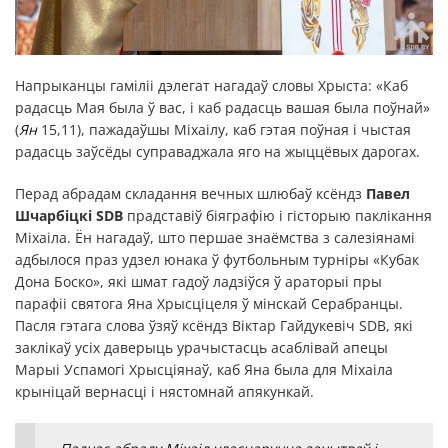
Напрыканцы гаміліі дэлегат нагадаў словы Хрыста: «Каб
радасць Мая была ў вас, і каб радасць вашая была поўнай»
(
Ян
15,11), пажадаўшы Міхаілу, каб гэтая поўная і чыстая
радасць заўсёды суправаджала яго на жыццёвых дарогах.
Перад абрадам складання вечных шлюбаў ксёндз
Павел
Шчарбіцкі SDB
прадставіў біяграфію і гісторыю паклікання
Міхаіла. Ён нагадаў, што першае знаёмства з салезіянамі
адбылося праз удзел юнака ў футбольным турніры «Кубак
Дона Боско», які шмат гадоў ладзіўся ў араторыі пры
парафіі святога Яна Хрысціцеля ў мінскай Серабранцы.
Пасля гэтага слова ўзяў ксёндз Віктар Гайдукевіч SDB, які
заклікаў усіх даверыць урачыстасць асаблівай апецы
Марыі Успамогі Хрысціянаў, каб Яна была для Міхаіла
крыніцай вернасці і нястомнай апякункай.