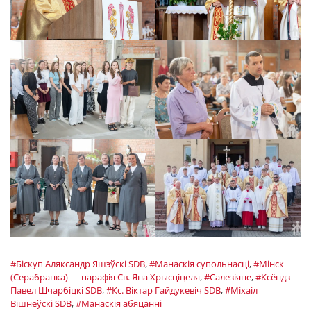
#Біскуп Аляксандр Яшэўскі SDB
,
#Манаскія супольнасці
,
#Мінск
(Серабранка) — парафія Св. Яна Хрысціцеля
,
#Салезіяне
,
#Ксёндз
Павел Шчарбіцкі SDB
,
#Кс. Віктар Гайдукевіч SDB
,
#Міхаіл
Вішнеўскі SDB
,
#Манаскія абяцанні