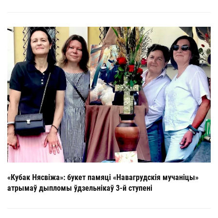
«Кубак Нясвіжа»: букет памяці «Навагрудскія мучаніцы»
атрымаў дыпломы ўдзельнікаў 3-й ступені