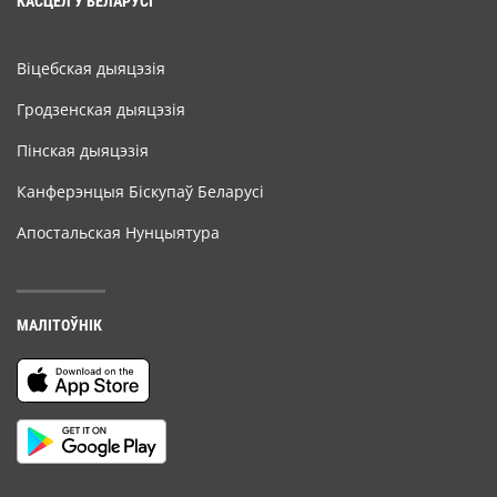
КАСЦЁЛ У БЕЛАРУСІ
Віцебская дыяцэзія
Гродзенская дыяцэзія
Пінская дыяцэзія
Канферэнцыя Біскупаў Беларусі
Апостальская Нунцыятура
МАЛІТОЎНІК