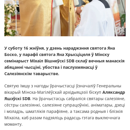
У суботу 16 жніўня, у дзень нараджэння святога Яна
Боско, у парафіі святога Яна Хрысціцеля ў Мінску
семінарыст Міхаіл Вішнеўскі SDB склаў вечныя манаскія
абяцанні чысціні, убоства і паслухмянасці ў
Салезіянскім таварыстве.
Святую Імшу з нагоды ўрачыстасці ўзначаліў Генеральны
вікарый Мінска-Магілёўскай архідыяцэзіі біскуп
Аляксандр
Яшэўскі SDB
. На ўрачыстасць сабраліся святары салезіяне,
сёстры салезіянкі, салезіяне супрацоўнікі, аніматары, дзеці
і моладзь, шматлікія парафіяне, а таксама родныя і блізкія
Міхаіла, каб разам падзяліць радасць гэтага выключнага
моманту.