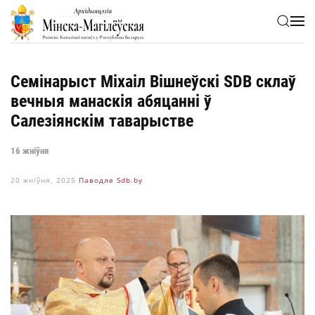
Skip to main content
Семінарыст Міхаіл Вішнеўскі SDB склаў
вечныя манаскія абяцанні ў
Салезіянскім таварыстве
16 жніўня
20 жніўня, 2025
Паводле Sdb.by