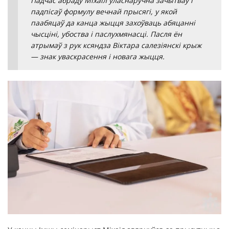
Падчас абраду Міхаіл уласнаручна зачытваў і
падпісаў формулу вечнай прысягі, у якой
паабяцаў да канца жыцця захоўваць абяцанні
чысціні, убоства і паслухмянасці. Пасля ён
атрымаў з рук ксяндза Віктара салезіянскі крыж
— знак уваскрасення і новага жыцця.