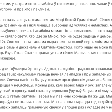
улюме, у сакрамэнтах, асабліва ў сакрамэнце пакаяння, чакае ў
ўспомнім пра Яго і паклічам.
ана называюць таксама святам Маці Божай Грамнічнай. Сёння
ць грамнічнымі і якія лічацца абаронай ад усялякай небяспекі. 
слаўлення свечак, і асабліва момант іх запальвання, — гэта пад
Я — святло свету. Хто ідзе за Мною, той не будзе хадзіць у цемры
 12). Святло — гэта таксама выраз ззяння жывой веры, якім мы 
ць з самым дасканалым Святлом-Хрыстом. Ніхто іншы не можа п
ёсць Езус. Гэтае Святло прапануе нам сёння Марыя, якая першая 
 Назарэце.
, дзе з’яўляецца Хрыстус. Адсюль паходзіць традыцыя запальва
ерад табэрнакулюмам гарыць вечная лампадка і пры запаленых
е. Свечка павінна быць у кожным хрысціянскім доме як абарона
зіцца ў небяспецы. Кожны раз, калі вернік бярэ ў рукі запалену
у свайго хросту, калі святар упершыню ўручыў бацькам ці яму 
еры. З гэтым святлом і верай мы павінны крочыць па жыцці. М
сапраўды не згасла, не знікла. Мы павінны старацца годна дайсц
блізкіх запаліць грамнічную свечку ў апошні раз і ўкладзе яе ў 