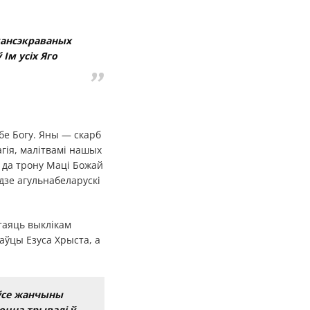
кансэкраваных
Ім усіх Яго
ябе Богу. Яны — скарб
агія, малітвамі нашых
ы да трону Маці Божай
дзе агульнабеларускі
таяць выклікам
аўцы Езуса Хрыста, а
ўсе жанчыны
оцна трывалі ў