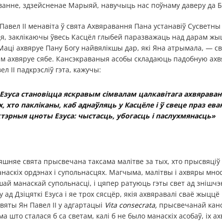
анне, здзейсненае Марыяй, навучыць нас поўнаму даверу да Бог
 Павел II менавіта ў свята Ахвяравання Пана устанавіў Сусветны
я, заклікаючы ўвесь Касцёл глыбей паразважаць над дарам жы
аці ахвяруе Пану Богу найвялікшы дар, які Яна атрымала, — св
ым ахвяруе сябе. Кансэкраваныя асобы складаюць падобную ахвя
л II падкрэсліў гэта, кажучы:
Езуса становіцца яскравым сімвалам цалкавітага ахвяраван
 хто пакліканы, каб аднаўляць у Касцёле і ў свеце праз ева
тэрныя цноты Езуса: чыстасць, убогасць і паслухмянасць»
яшняе свята прысвечана таксама малітве за тых, хто прысвяціў 
анаскіх ордэнах і супольнасцях. Магчыма, малітвы і ахвяры мнос
ншай манаскай супольнасці, і цяпер ратуюць гэты свет ад знішч
 ад Дзіцяткі Езуса і яе трох сясцёр, якія ахвяравалі сваё жыццё 
вяты Ян Павел ІІ у адгартацыі
Vita consecrata,
прысвечанай кан
а што сталася б са светам, калі б не было манаскіх асобаў, іх ах