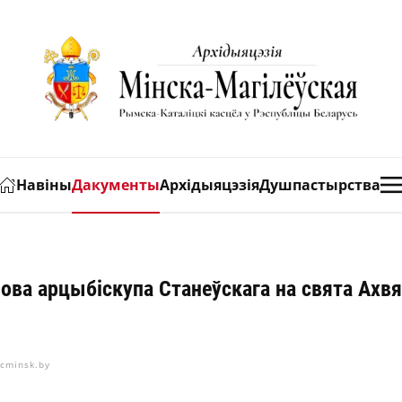
Навіны
Дакументы
Архідыяцэзія
Душпастырства
ова арцыбіскупа Станеўскага на свята Ахв
icminsk.by