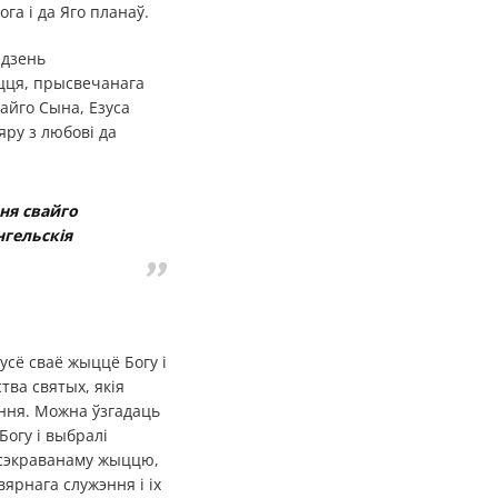
а і да Яго планаў.
 дзень
цця, прысвечанага
айго Сына, Езуса
ру з любові да
ня свайго
нгельскія
усё сваё жыццё Богу і
тва святых, якія
эння. Можна ўзгадаць
Богу і выбралі
сэкраванаму жыццю,
вярнага служэння і іх