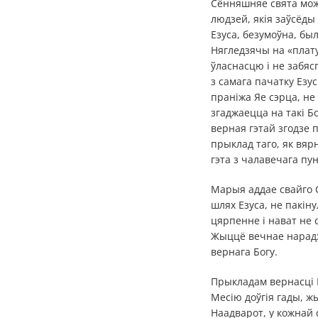
Сённяшняе свята мож
людзей, якія заўсёды 
Езуса, безумоўна, бы
Нягледзячы на «плату
ўласнасцю і не забяс
з самага пачатку Езус
праніжа Яе сэрца, не
згаджаецца на такі Б
верная гэтай згодзе 
прыклад таго, як вяр
гэта з чалавечага пу
Марыя аддае свайго С
шлях Езуса, не пакін
цярпенне і нават не 
Жыццё вечнае нарадж
вернага Богу.
Прыкладам вернасці П
Месію доўгія гады, ж
Наадварот, у кожнай 