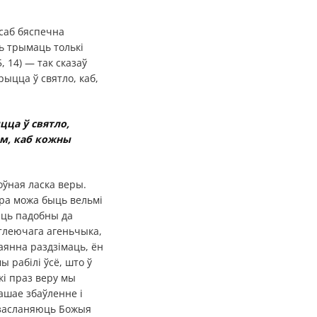
осаб бяспечна
ь трымаць толькі
, 14) — так сказаў
рыцца ў святло, каб,
цца ў святло,
ым, каб кожны
оўная ласка веры.
ера можа быць вельмі
ыць падобны да
тлеючага агеньчыка,
таянна раздзімаць, ён
ы рабілі ўсё, што ў
кі праз веру мы
ашае збаўленне і
е засланяюць Божыя