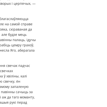
 хворых і церпячых, —
 благаслаўляюцца
Але на самой справе
зяка, скіраваная да
, але будзе мець
павінны палаць, ідучы
рабіць цемру грахоў,
несла Яго, аберагала
ння свечак падчас
 свечках
 ў хвіліны, калі
ю свечку, ён
самому запаленую
ы павінны сачыць за
і аж да таго моманту,
нашыя рукі перад