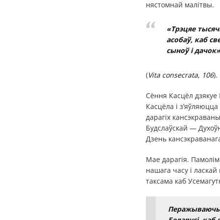
нястомнай малітвы.
«Трэцяе тысяч
асобаў, каб с
сыноў і дачок
(
Vita consecrata, 106
).
Сёння Касцёл дзякуе 
Касцёла і з’яўляюцца
дарагіх кансэкраваны
Будслаўскай — Духоўн
Дзень кансэкраванага
Мае дарагія. Памолім
нашага часу і ласкай
таксама каб Усемагут
Перажываючы 
Беларусі, ка