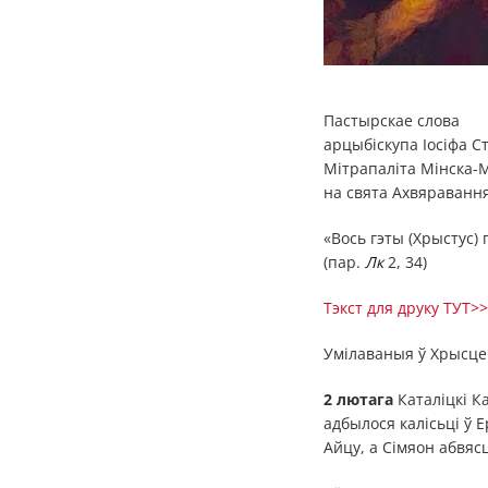
Пастырскае слова
арцыбіскупа Іосіфа С
Мітрапаліта Мінска-М
на свята Ахвяраванн
«Вось гэты (Хрыстус)
(пар.
Лк
2, 34)
Тэкст для друку ТУТ>
Умілаваныя ў Хрысце 
2 лютага
Каталіцкі К
адбылося калісьці ў 
Айцу, а Сімяон абвяс