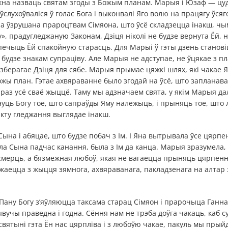
на назваць святам згоды з Божым планам. Марыя і Юзаф — цу
ўслухоўваліся ў голас Бога і выконвалі Яго волю на працягу ўся
ла ўзрушана прароцтвам Сімяона, што ўсё складзецца інакш, чы
», прадугледжаную Законам, Дзіця ніколі не будзе вернута Ёй, ні
печыць Ёй спакойную старасць. Для Марыі ў гэты дзень станов
 будзе знакам супраціву. Але Марыя не адступае, не ўцякае з пл
 зберагае Дзіця для сябе. Марыя прымае цяжкі шлях, які чакае Я
ожы план. Гэтае ахвяраванне было згодай на ўсё, што запланава
праз усё сваё жыццё. Таму мы адзначаем свята, у якім Марыя д
нуць Богу тое, што сапраўды Яму належыць, і прыняць тое, што 
нкту гледжання выглядае інакш.
ына і абяцае, што будзе побач з Ім. І Яна вытрывала ўсе цярпе
ула Сына падчас канання, была з Ім да канца. Марыя зразумела,
смерць, а бязмежная любоў, якая не вагаецца прыняць цярпенні
аецца з жыцця зямнога, ахвяраванага, пакладзенага на алтар 
ану Богу з’яўляюцца таксама старац Сімяон і прарочыца Ганна, 
ывучы праведна і годна. Сёння нам не трэба доўга чакаць, каб с
святыні гэта Ён нас цярпліва і з любоўю чакае, пакуль мы прыйд