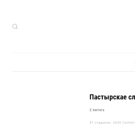
Skip to main content
Пастырскае сл
2 лютага
31 студзеня, 2026
Cathol