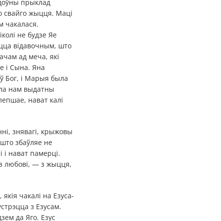
доўны прыклад
го свайго жыцця. Маці
м чакалася.
колі не будзе Яе
іцца відавочным, што
ачам ад меча, які
е і Сына. Яна
ў Бог, і Марыя была
ала нам выдатны
лепшае, нават калі
нні, знявагі, крыжовы
 што збаўляе не
 і нават памерці.
з любові, — з жыцця,
якія чакалі на Езуса-
устрэцца з Езусам.
зем да Яго. Езус