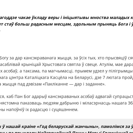
агоддзе чакае ўкладу веры і ініцыятывы мноства маладых 
вет стаў больш радасным месцам, здольным прыняць Бога і ў 
»
Богу за дар кансэкраванага жыцця, за ўсіх тых, хто прысвяціў с
 асаблівай крыніцай Хрыстовага святла ў свеце. Атулім, мае дар
х асобаў, а таксама, па магчымасці, прымем удзел у пілігрымц
ага цэнтра Каталіцкага Касцёла на Беларусі, дзе 7 лютага прой
 жыцця пад дэвізам «Пакліканне — дар і заданне».
ся, каб Пан Бог адарыў кансэкраваных асобаў адвагай супрацьс
 нястомна паказваць людзям дабрыню і міласэрнасць нашага Зб
ны напоўніў іх радасцю і суцяшэннем.
ў нашай краіне «Год беларускай жанчыны», памолімся за 
б яны па прыкладу Найсвяцейшай Панны Марыі Грамнічнай м