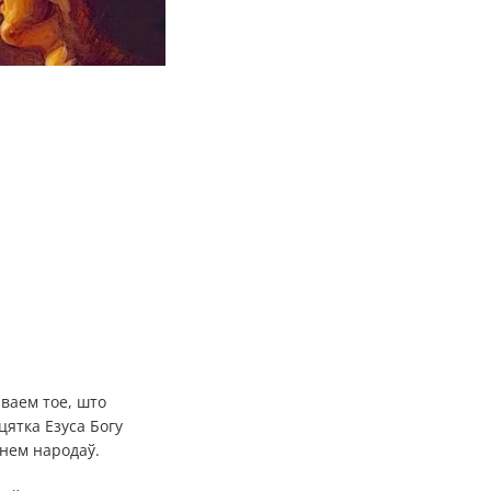
ваем тое, што
ятка Езуса Богу
ннем народаў.