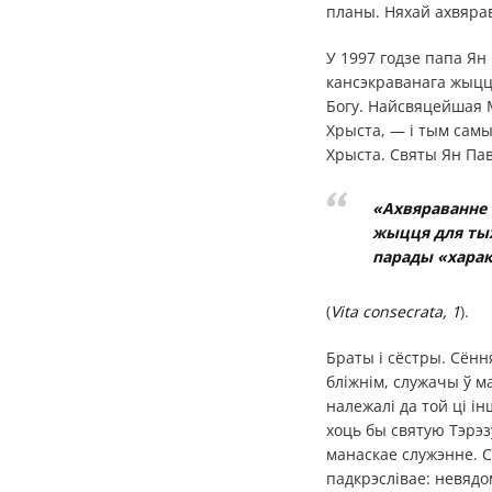
планы. Няхай ахвярав
У 1997 годзе папа Ян
кансэкраванага жыцц
Богу. Найсвяцейшая М
Хрыста, — і тым сам
Хрыста. Святы Ян Паве
«Ахвяраванне 
жыцця для тых,
парады «харак
(
Vita consecrata, 1
).
Браты і сёстры. Сённ
бліжнім, служачы ў м
належалі да той ці і
хоць бы святую Тэрэзу
манаскае служэнне. С
падкрэслівае: невядом