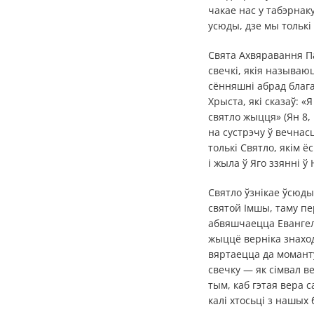
чакае нас у табэрнак
усюды, дзе мы толькі 
Свята Ахвяравання П
свечкі, якія называю
сённяшні абрад блага
Хрыста, які сказаў: «
святло жыцця» (Ян 8,
на сустрэчу ў вечнас
толькі Святло, якім 
і жыла ў Яго ззянні ў
Святло ўзнікае ўсюды
святой Імшы, таму п
абвяшчаецца Евангелл
жыццё верніка знаход
вяртаецца да момант
свечку — як сімвал в
тым, каб гэтая вера 
калі хтосьці з нашых 