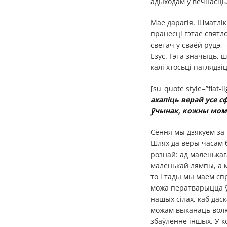
адыходам у вечнасць
Мае дарагія
.
Шматлік
пранесці гэтае святл
светач у сваёй руцэ, 
Езус. Гэта значыць, 
калі хтосьці паглядзі
[su_quote style=”flat-li
ахапіць верай усе с
ўчынак, кожны мом
Сёння мы дзякуем за 
Шлях да веры часам б
рознай: ад маленькаг
маленькай лямпы, а 
то і тады мы маем спр
можа ператварыцца ў в
нашых сілах, каб дас
можам выканаць волю 
збаўленне іншых. У к