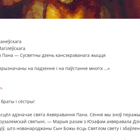
танеўскага
агілёўскага
я Пана — Сусветны дзень кансэкраванага жыцця
 прызначаны на падзенне і на паўстанне многіх …»
>>
браты і сёстры!
асцёл адзначае свята Ахвяравання Пана. Сёння мы зноў перажы
Ерузалемскай святыні, — Марыя разам з Юзафам ахвяравала Дзіц
ціў, што нованароджаны Сын Божы ёсць Святлом свету і збаўле