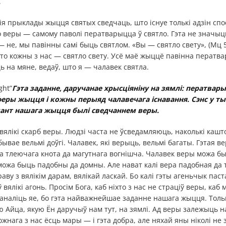
.
ія прыклады жыцця святых сведчаць, што існуе толькі адзін сп
о веры — самому паволі ператварыцца ў святло. Гэта не значыц
— не, мы павінны самі быць святлом. «Вы — святло свету», (Мц 5
што кожны з нас — святло свету. Усё маё жыццё павінна ператва
ць на мяне, ведаў, што я — чалавек святла.
ght”
Гэта заданне, даручанае хрысціяніну на зямлі: ператвары
феры жыцця і кожны перыяд чалавечага існавання. Сэнс у т
ант нашага жыцця былі сведчаннем веры.
вялікі скарб веры. Людзі часта не ўсведамляюць, наколькі кашт
ывае вельмі доўгі. Чалавек, які верыць, вельмі багаты. Гэтая в
а тлеючага кнота да магутнага вогнішча. Чалавек веры можа б
можа быць падобны да домны. Але нават калі вера падобная да 
аву з вялікім дарам, вялікай ласкай. Бо калі гэты агеньчык пас
ялікі агонь. Просім Бога, каб ніхто з нас не страціў веры, каб м
каналіць яе, бо гэта найважнейшае заданне нашага жыцця. Толь
Айца, якую Ён даручыў нам тут, на зямлі. Ад веры залежыць н
ожнага з нас ёсць мары — і гэта добра, але няхай яны ніколі н