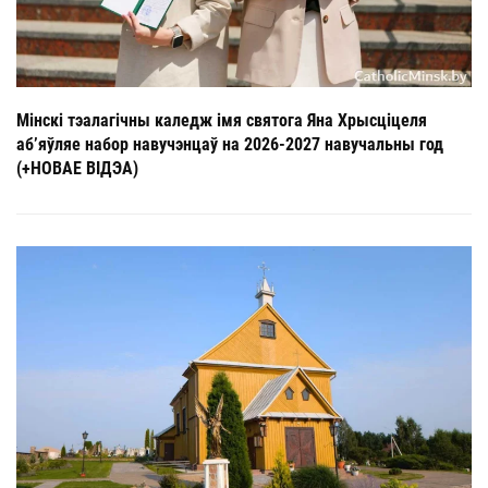
Мінскі тэалагічны каледж імя святога Яна Хрысціцеля
аб’яўляе набор навучэнцаў на 2026-2027 навучальны год
(+НОВАЕ ВІДЭА)