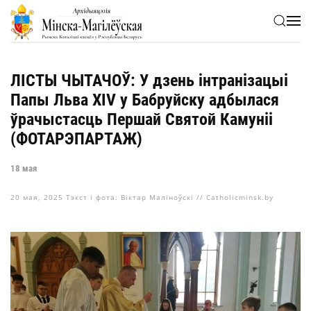
Skip to main content
ЛІСТЫ ЧЫТАЧОЎ: У дзень інтранізацыі
Папы Льва XIV у Бабруйску адбылася
ўрачыстасць Першай Святой Камуніі
(ФОТАРЭПАРТАЖ)
18 мая
20 мая, 2025
Тэкст і фота: Віктар Маліноўскі // Catholicminsk.by