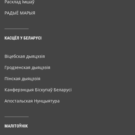
Расклад Імшаў
РАДЫЁ МАРЫЯ
КАСЦЁЛ У БЕЛАРУСІ
Віцебская дыяцэзія
Гродзенская дыяцэзія
Пінская дыяцэзія
Канферэнцыя Біскупаў Беларусі
Апостальская Нунцыятура
МАЛІТОЎНІК