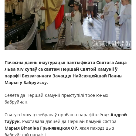
Пачэсны дзень інаўгурацыі пантыфіката Святога Айца
Льва XIV супаў са святам Першай Святой Камуніі ў
парафіі Беззаганнага Зачацця Найсвяцейшай Панны
Марыі ў Бабруйску.
Сёлета да Першай Камуніі прыступілі трое юных
бабруйчан.
Святую Імшу цэлебраваў пробашч парафіі ксёндз
Андрэй
Таўрук
. Рыхтавала дзяцей да Першай Камуніі сястра
Марыя Віталіна Грынявецкая OP
, якая паходзіць з
бабруйскай парафіі.