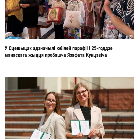
У Сцешыцах адзначылі юбілей парафіі і 25-годдзе
манаскага жыцця пробашча Язафата Кунцэвіча