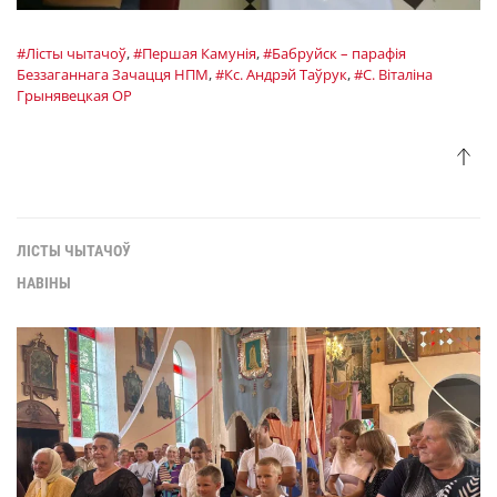
#Лісты чытачоў
,
#Першая Камунія
,
#Бабруйск – парафія
Беззаганнага Зачацця НПМ
,
#Кс. Андрэй Таўрук
,
#С. Віталіна
Грынявецкая OP
ЛІСТЫ ЧЫТАЧОЎ
НАВІНЫ