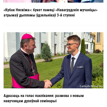
«Кубак Нясвіжа»: букет памяці «Навагрудскія мучаніцы»
атрымаў дыпломы ўдзельнікаў 3-й ступені
Адказаць на голас паклікання: размова з новым
навучэнцам духоўнай семінарыі