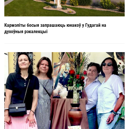
Кармэліты босыя запрашаюць юнакоў у Гудагай на
духоўныя рэкалекцыі