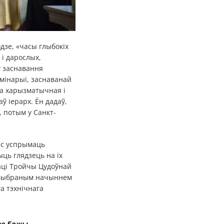
дзе, «часы глыбокіх
 і дарослых,
ў заснавання
емінарыі, заснаванай
ыла харызматычная і
 іерарх. Ён дадаў,
, потым у Санкт-
ас успрымаць
ць глядзець на іх
аці Тройчы Цудоўнай
ць выбраным начыннем
а тэхнічнага
ае Божы