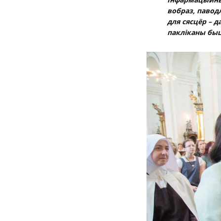
вобраз, павод
для сясцёр – 
пакліканы быц