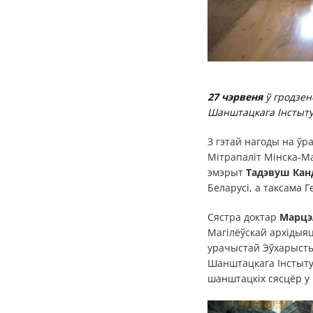
27 чэрвеня
ў гродзен
Шанштацкага Інстыту
З гэтай нагоды на ўр
Мітрапаліт Мінска-Ма
эмэрыт
Тадэвуш Кан
Беларусі, а таксама 
Сястра доктар
Марцэл
Магілёўскай архідыяц
урачыстай Эўхарысты
Шанштацкага Інстытут
шанштацкіх сясцёр у 