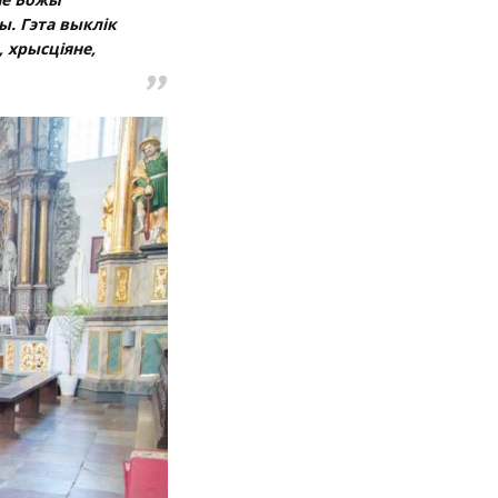
ы. Гэта выклік
 хрысціяне,