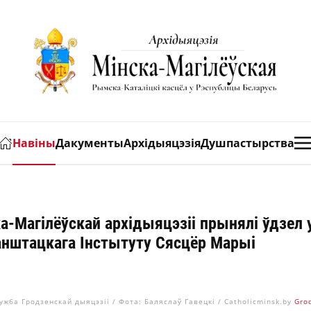
Навіны
Дакументы
Архідыяцэзія
Душпастырства
ка-Магілёўскай архідыяцэзіі прынялі ўдзел 
нштацкага Інстытуту Сясцёр Марыі
ужба Гродзенскай дыяцэзіі / Фота: Баляслаў Гавецкі / Catholicminsk.by
Gro