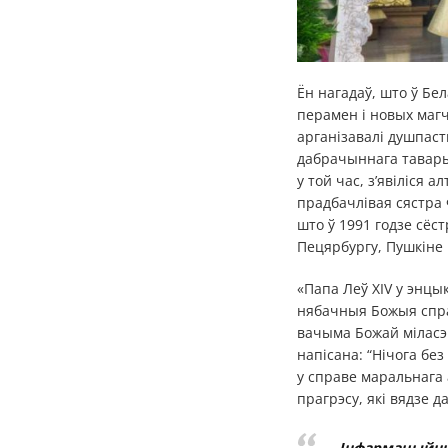
Ён нагадаў, што ў Бе
перамен і новых магч
арганізавалі душпаст
дабрачыннага таварыс
у той час, з’явіліся 
прадбачлівая сястра
што ў 1991 годзе сёст
Пецярбургу, Пушкіне 
«Папа Леў XIV у энц
нябачныя Божыя справ
вачыма Божай міласэ
напісана: “Нічога бе
у справе маральнага 
прагрэсу, які вядзе да
Інфармацыйныя