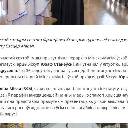
скай катэдры святога Францішка Ксавэрыя адзначылі стагоддзе 
ту Сясцёр Марыі.
ачыстай святой Імшы прысутнічалі іерархі з Мінска-Магілёўскай 
гілёўскі арцыбіскуп
Юзаф Станеўскі
, які ўзначаліў літургію, а
друсевіч
, які 36 гадоў таму запрасіў сясцёр Шанштацкага Інсты
Генеральны вікарый Мінска-Магілёўскай архідыяцэзіі біскуп
Юры
іна Мігач ISSM
, якая належыць да Шанштацкага Інстытуту, слу
эзіі ў парафіі Найсвяцейшай Панны Марыі Успамогі Хрысціянаў
яй яна прадставіла прысутным прэзентацыю, у якой выклала г
у і яго распаўсюджанне ва ўсім свеце, асабліва падкрэсліваю
Беларусі.