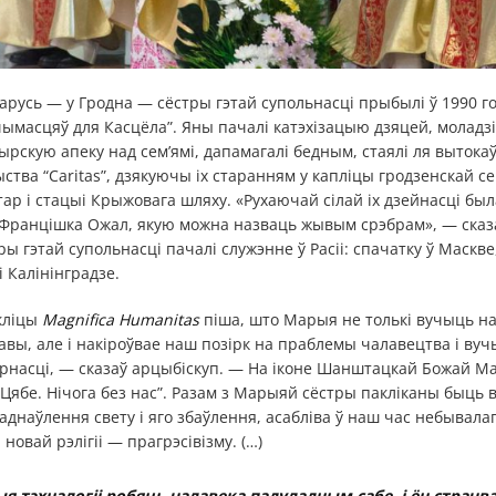
ларусь — у Гродна — сёстры гэтай супольнасці прыбылі ў 1990 го
ымасцяў для Касцёла”. Яны пачалі катэхізацыю дзяцей, моладзі
ырскую апеку над сем’ямі, дапамагалі бедным, стаялі ля вытока
тва “Caritas”, дзякуючы іх старанням у капліцы гродзенскай с
алтар і стацыі Крыжовага шляху. «Рухаючай сілай іх дзейнасці б
 Францішка Ожал, якую можна назваць жывым срэбрам», — сказаў
ры гэтай супольнасці пачалі служэнне ў Расіі: спачатку ў Маскве
і Калінінградзе.
ыкліцы
Magnifica Humanitas
піша, што Марыя не толькі вучыць н
ы, але і накіроўвае наш позірк на праблемы чалавецтва і вучы
рнасці, — сказаў арцыбіскуп. — На іконе Шанштацкай Божай М
з Цябе. Нічога без нас”. Разам з Марыяй сёстры пакліканы бы
аднаўлення свету і яго збаўлення, асабліва ў наш час небывалаг
 новай рэлігіі — прагрэсівізму. (…)
 тэхналогіі робяць чалавека падуладным сабе, і ён страчв