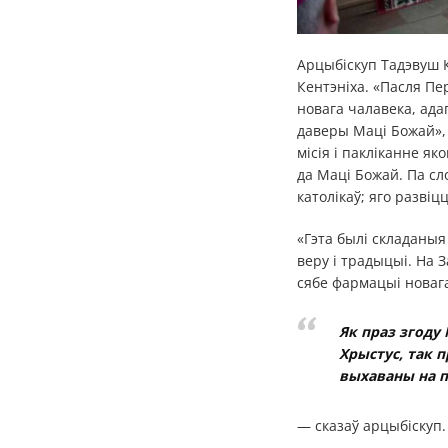
Арцыбіскуп Тадэвуш К
Кентэніха. «Пасля П
новага чалавека, ада
даверы Маці Божай», 
місія і пакліканне я
да Маці Божай. Па сл
католікаў; яго разві
«Гэта былі складаныя
веру і традыцыі. На 
сябе фармацыі новаг
Як праз згоду
Хрыстус, так 
выхаваны на п
— сказаў арцыбіскуп.