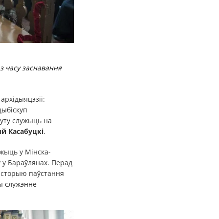
з часу заснавання
архідыяцэзіі:
рцыбіскуп
туту служыць на
й Касабуцкі
.
жыць у Мінска-
 у Бараўлянах. Перад
історыю паўстання
чы служэнне