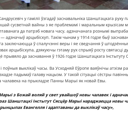
андрусевіч у гаміліі ўзгадаў заснавальніка Шанштацкага руху 
ершай сусветнай вайны з яе праблемамі і маральным крызісам
птаванага да патрэб новага часу, адзначанага рознымі выпраба
— адзначыў арцыбіскуп. Такім чынам у 1914 годзе быў заснаван
кога заключаюцца ў спалучэнні веры і яе сведчання ў штодзённ
овах арцыбіскупа, дзякуючы гэтаму рух спрыяў росту святасці ду
ццё прывяло да заснавання ў 1926 годзе Шанштацкага Інстытуту 
 і поўныя выклікаў часы. Ва Усходняй Еўропе ваяўнічы атэізм р
Захадзе падымаў галаву нацызм. У такой сітуацыі сёстры павінн
а чалавека на прыкладзе Панны Марыі як новай Евы.
 Марыі з Божай воляй у свет увайшоў новы чалавек і адначас
праз Шанштацкі Інстытут Сясцёр Марыі нараджаецца новы ч
рынцыпах Евангелля і адаптаваны да выклікаў часу»,