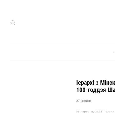
Skip to main content
Іерархі з Мінс
100-годдзя Ша
27 чэрвеня
30 чэрвеня, 2026
Прэс-сл