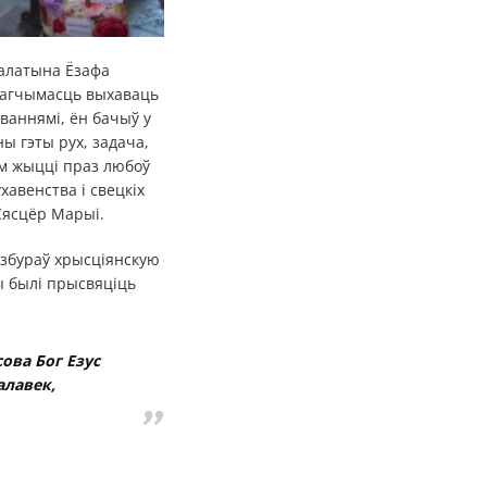
палатына Ёзафа
 магчымасць выхаваць
ваннямі, ён бачыў у
ы гэты рух, задача,
ым жыцці праз любоў
хавенства і свецкіх
Сясцёр Марыі.
азбураў хрысціянскую
ы былі прысвяціць
ова Бог Езус
алавек,