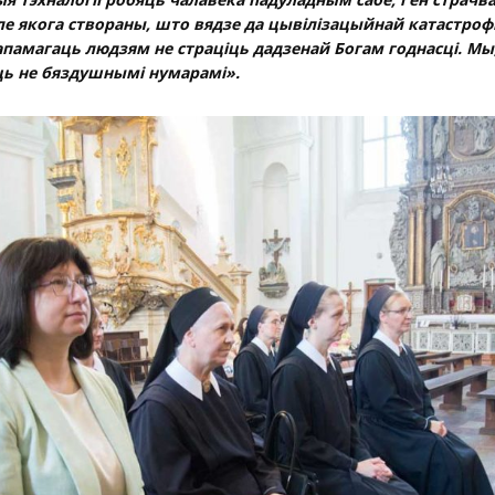
ле якога створаны, што вядзе да цывілізацыйнай катастроф
дапамагаць людзям не страціць дадзенай Богам годнасці. Мы,
ь не бяздушнымі нумарамі».