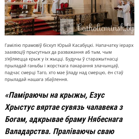
Гамілію прамовіў біскуп Юрый Касабуцкі. Напачатку іерарх
заахвоціў прысутных да разважання аб тым, чым
з’яўляецца крыж у іх жыцці. Будучы ў старажытнасці
прыладай ганьбы і жорсткага пакарання злачынцаў,
падчас смерці Таго, хто мае ўладу над смерцю, ён стаў
прыладай нашага збаўлення.
«Паміраючы на крыжы, Езус
Хрыстус вяртае сувязь чалавека з
Богам, адкрывае браму Нябеснага
Валадарства. Праліваючы сваю