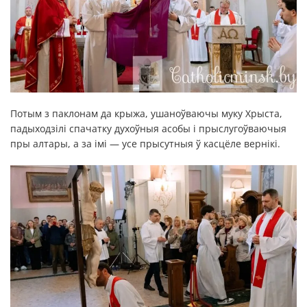
Потым з паклонам да крыжа, ушаноўваючы муку Хрыста,
падыходзілі спачатку духоўныя асобы і прыслугоўваючыя
пры алтары, а за імі — усе прысутныя ў касцёле вернікі.