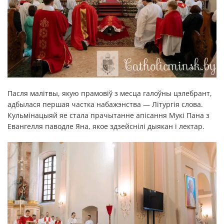
Пасля малітвы, якую прамовіў з месца галоўны цэлебрант,
адбылася першая частка набажэнства — Літургія слова.
Кульмінацыяй яе стала прачытанне апісання Мукі Пана з
Евангелля паводле Яна, якое здзейснілі дыякан і лектар.