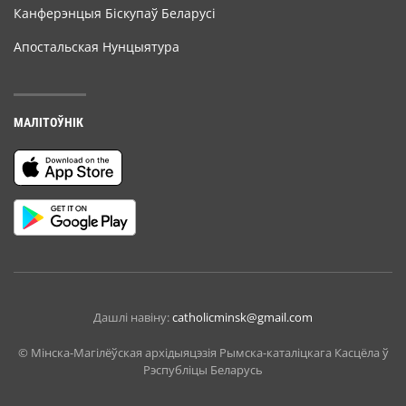
Канферэнцыя Біскупаў Беларусі
Апостальская Нунцыятура
МАЛІТОЎНІК
Дашлі навіну:
catholicminsk@gmail.com
© Мiнска-Магiлёўская архiдыяцэзiя Рымска-каталіцкага Касцёла ў
Рэспубліцы Беларусь