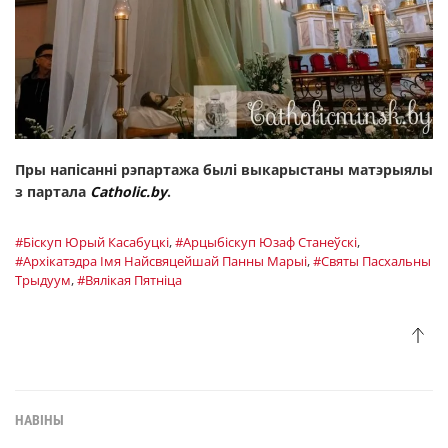
Пры напісанні рэпартажа былі выкарыстаны матэрыялы
з партала
Catholic.by
.
#Біскуп Юрый Касабуцкі
,
#Арцыбiскуп Юзаф Станеўскі
,
#Архікатэдра Імя Найсвяцейшай Панны Марыі
,
#Святы Пасхальны
Трыдуум
,
#Вялікая Пятніца
НАВІНЫ