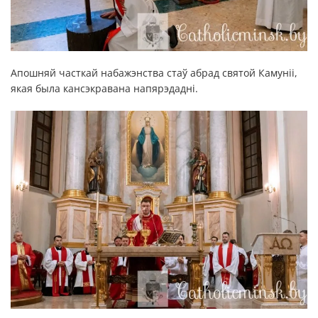
Апошняй часткай набажэнства стаў абрад святой Камуніі,
якая была кансэкравана напярэдадні.