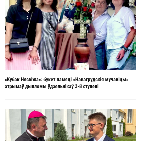
«Кубак Нясвіжа»: букет памяці «Навагрудскія мучаніцы»
атрымаў дыпломы ўдзельнікаў 3-й ступені