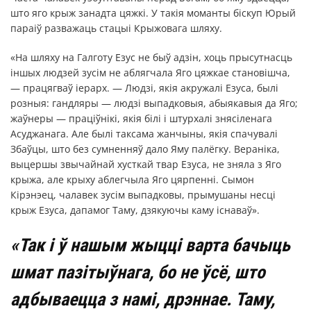
што яго крыж занадта цяжкі. У такія моманты біскуп Юрый
параіў разважаць стацыі Крыжовага шляху.
«На шляху на Галготу Езус не быў адзін, хоць прысутнасць
іншых людзей зусім не аблягчала Яго цяжкае становішча,
— працягваў іерарх. — Людзі, якія акружалі Езуса, былі
розныя: гандляры — людзі выпадковыя, абыякавыя да Яго;
жаўнеры — праціўнікі, якія білі і штурхалі знясіленага
Асуджанага. Але былі таксама жанчыны, якія спачувалі
Збаўцы, што без сумненняў дало Яму палёгку. Вераніка,
выцершы звычайнай хусткай твар Езуса, не зняла з Яго
крыжа, але крыху аблегчыла Яго цярпенні. Сымон
Кірэнэец, чалавек зусім выпадковы, прымушаны несці
крыж Езуса, дапамог Таму, дзякуючы каму існаваў».
«Так і ў нашым жыцці варта бачыць
шмат пазітыўнага, бо не ўсё, што
адбываецца з намі, дрэннае. Таму,