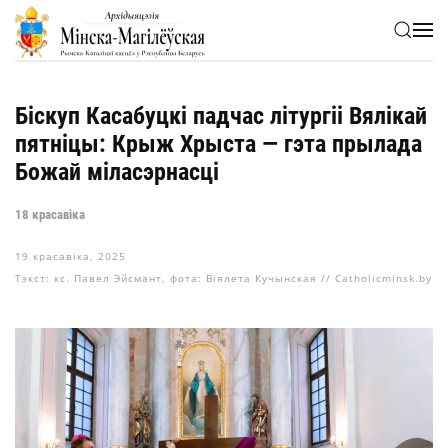
Skip to main content
Біскуп Касабуцкі падчас літургіі Вялікай
пятніцы: Крыж Хрыста — гэта прылада
Божай міласэрнасці
18 красавіка
19 красавіка, 2025
Тэкст: кс. Павел Эйсмант, фота: Віялета Кучынская // Catholicminsk.by