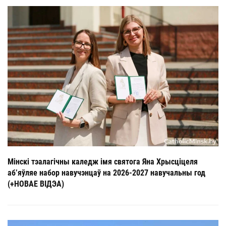
Мінскі тэалагічны каледж імя святога Яна Хрысціцеля
аб’яўляе набор навучэнцаў на 2026-2027 навучальны год
(+НОВАЕ ВІДЭА)