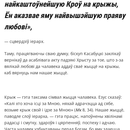
найкаштоўнейшую Кроў на крыжы,
Ён аказвае яму найвышэйшую праяву
любові»,
— сцвердзіў іерарх.
Таму, працягваючы сваю думку, біскуп Касабуцкі заклікаў
вернікаў да асаблівага акту падзякі Хрысту за тое, што з-за
вялікай любові да чалавека аддаў сваё жыццё на крыжы,
каб вярнуць нам нашае жыццё.
Крыж — гэта таксама сімвал жыцця чалавека. Езус сказаў:
«Калі хто хоча ісці за Мною, няхай адрачэцца ад сябе,
возьме крыж свой і ідзе за Мною» (
Мк
8, 34). Нашае жыццё,
паводле слоў іерарха, — гэта працэс, напоўнены хвілінамі
радасці і смутку, здароўя і цярпенняў, поспеху і адчаю.
Часта чалавек узбунтаваны перад Богам, бо яму здаецца,