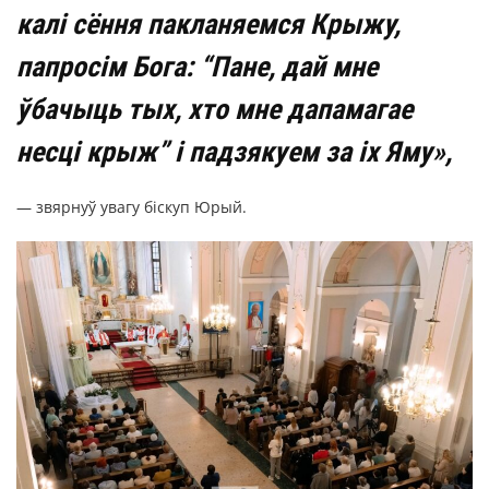
калі сёння пакланяемся Крыжу,
папросім Бога: “Пане, дай мне
ўбачыць тых, хто мне дапамагае
несці крыж” і падзякуем за іх Яму»,
— звярнуў увагу біскуп Юрый.