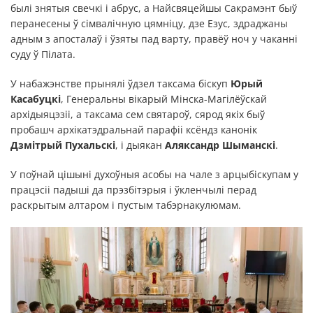
былі знятыя свечкі і абрус, а Найсвяцейшы Сакрамэнт быў
перанесены ў сімвалічную цямніцу, дзе Езус, здраджаны
адным з апосталаў і ўзяты пад варту, правёў ноч у чаканні
суду ў Пілата.
У набажэнстве прынялі ўдзел таксама біскуп
Юрый
Касабуцкі
, Генеральны вікарый Мінска-Магілёўскай
архідыяцэзіі, а таксама сем святароў, сярод якіх быў
пробашч архікатэдральнай парафіі ксёндз канонік
Дзмітрый Пухальскі
, і дыякан
Аляксандр Шыманскі
.
У поўнай цішыні духоўныя асобы на чале з арцыбіскупам у
працэсіі падыші да прэзбітэрыя і ўкленчылі перад
раскрытым алтаром і пустым табэрнакулюмам.