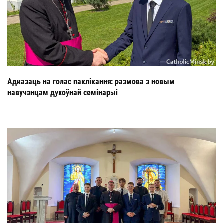
Адказаць на голас паклікання: размова з новым
навучэнцам духоўнай семінарыі