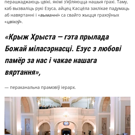
перашкаджаюць цвікі, якімі з’яўляюцца нашыя грахі. Таму,
каб вызваліць рукі Езуса, айцец Касцёла заклікае падумаць
аб навяртанні і «
выманні
» са свайго жыцця грахоўных
«
цвікоў
».
«Крыж Хрыста — гэта прылада
Божай міласэрнасці. Езус з любові
памёр за нас і чакае нашага
вяртання»,
— пераканальна прамовіў іерарх.