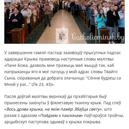
У завяршэнне гаміліі пастыр заахвоціў прысутных падчас
адарацыі Крыжа прамовіць наступныя словы малітвы:
«Пане Божа, дазволь мне пражыць маё жыццё так, каб
напрыканцы яго я мог пачуць у мой адрас словы Твайго
Сына, скіраваныя да добрага злачынца: “Сёння будзеш са
Мной у раі…” (Лк 23, 43)».
Пасля доўгай малітвы вернікаў да прэзбітэрыя быў
прынесены захінуты ў фіялетавую тканіну крыж. Пад спеў
«
Вось дрэва крыжа, на якім памёр Збаўца свету
», што
разам з адказам «
Пойдзем з паклонам
» паўтараўся тройчы,
арцыбіскуп паступова здымаў з крыжа покрыва.