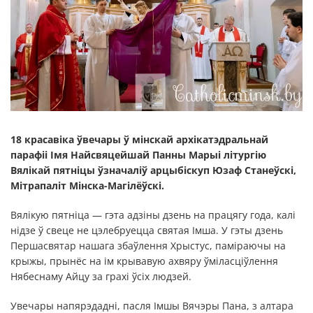
18 красавіка ўвечары ў мінскай архікатэдральнай
парафіі Імя Найсвяцейшай Панны Марыі літургію
Вялікай пятніцы ўзначаліў арцыбіскуп Юзаф Станеўскі,
Мітрапаліт Мінска-Магілёўскі.
Вялікую пятніца — гэта адзіны дзень на працягу года, калі
нідзе ў свеце не цэлебруецца святая Імша. У гэты дзень
Першасвятар нашага збаўлення Хрыстус, паміраючы на
крыжы, прынёс на ім крывавую ахвяру ўміласціўлення
Нябеснаму Айцу за грахі ўсіх людзей.
Увечары напярэдадні, пасля Імшы Вячэры Пана, з алтара