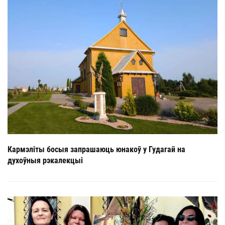
Кармэліты босыя запрашаюць юнакоў у Гудагай на
духоўныя рэкалекцыі