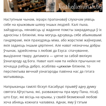
Наступным чынам, іерарх прапанаваў слухачам уявіць
сябе на крыжовым шляху іншых людзей. Калі пыха,
зайздрасць, нянавісць ці жаданне помсты закрадаецца ў іх
адносіны з бліжнімі, яны могуць адчуваць сябе абыякавымі
гандлярамі, якія праходзяць міма, або жорсткімі жаўнерамі,
якія задаюць іншым цярпенні. Але нават нязначны добры
ўчынак, здзейснены з любові да Езуса: спачуванне,
выціранне твару, дапамога — цягне за сабой вялікую
ўзнагароду ад Бога. Нават калі нам па нейкіх прычынах не
хочацца рабіць дабро, асабліва «
цяжкім
» бліжнім, то
перспектыва вечнай узнагароды павінна нас да гэтага
матываваць.
Напрыканцы гаміліі біскуп Касабуцкі прывёў адну думку
святога Аўгустына, які, разважаючы пра муку Пана, пісаў,
што Езус, які вісіць на крыжы, у сваёй бязмежнай любові
хоча абняць кожнага чалавека. Аднак, яму ў гэтым