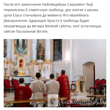
Пасля яго заканчэння Найсвяцейшы Сакрамэнт быў
перанесены ў сімвлічную грабніцу, дзе знятае з крыжа
цела Езуса спачывала да моманту Яго хвалебнага
ўваскрасення. Адарацыя Хрыста ў грабніцы будзе
працягвацца да вечара Вялікай суботы, калі аспачнецца
святая Пасхальная Вігілія.