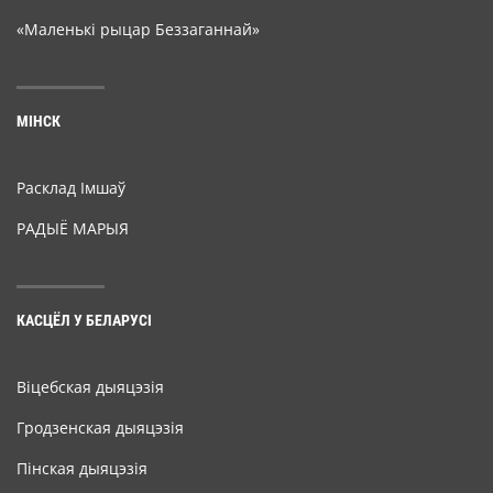
«Маленькі рыцар Беззаганнай»
МІНСК
Расклад Імшаў
РАДЫЁ МАРЫЯ
КАСЦЁЛ У БЕЛАРУСІ
Віцебская дыяцэзія
Гродзенская дыяцэзія
Пінская дыяцэзія