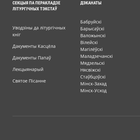
СЕКЦЫЯ ПА ПЕРАКЛАДЗЕ
ДЭКАНАТЫ
ЛІТУРГІЧНЫХ ТЭКСТАЎ
Бабруйскі
Уводзіны да літургічных
Барысаўскі
кніг
Валожынскі
Вілейскі
Дакументы Касцёла
Магілёўскі
Маладзечанскі
Дакументы Папаў
Мядзельскі
Лекцыянарый
Нясвіжскі
Стаўбцоўскі
Святое Пісанне
Мінск-Захад
Мінск-Усход