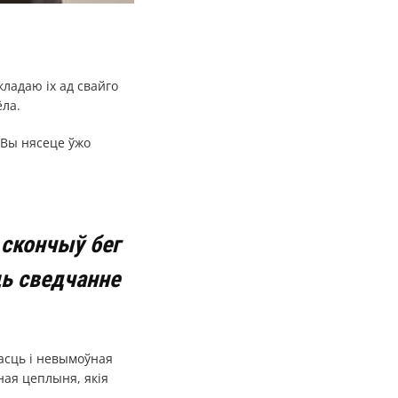
ладаю іх ад свайго
ёла.
 Вы нясеце ўжо
 скончыў бег
ць сведчанне
насць і невымоўная
ная цеплыня, якія