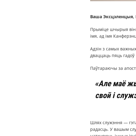
Ваша Эксцэленцыя, 
Прыміце шчырыя вінша
імя, ад імя Канферэнц
Адзін з самых важных
дваццаць пяць гадоў
Паўтараючы за апост
«Але маё жы
свой і служ
Шлях служэння — гэта
радасць. У вашым слу
натхняюць іншых ісц