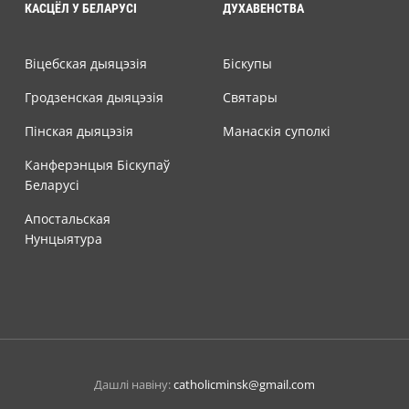
КАСЦЁЛ У БЕЛАРУСІ
ДУХАВЕНСТВА
Віцебская дыяцэзія
Біскупы
Гродзенская дыяцэзія
Святары
Пінская дыяцэзія
Манаскія суполкі
Канферэнцыя Біскупаў
Беларусі
Апостальская
Нунцыятура
Дашлі навіну:
catholicminsk@gmail.com