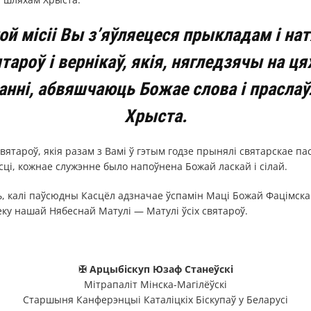
той місіі Вы з’яўляецеся прыкладам і на
ятароў і вернікаў, якія, нягледзячы на ця
нні, абвяшчаюць Божае слова і прасла
Хрыста.
святароў, якія разам з Вамі ў гэтым годзе прынялі святарскае па
ці, кожнае служэнне было напоўнена Божай ласкай і сілай.
ь, калі паўсюдны Касцёл адзначае ўспамін Маці Божай Фацімска
ку нашай Нябеснай Матулі — Матулі ўсіх святароў.
✠
Арцыбіскуп Юзаф Станеўскі
Мітрапаліт Мінска-Магілёўскі
Старшыня Канферэнцыі Каталіцкіх Біскупаў у Беларусі