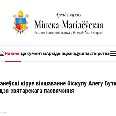
Навіны
Дакументы
Архідыяцэзія
Душпастырства
неўскі кіруе віншаванне біскупу Алегу Бутк
дзя святарскага пасвячэння
sk.by