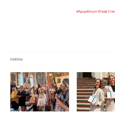
#Арцыбiскуп Юзаф Стан
НАВІНЫ