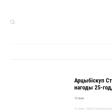
Skip to main content
Арцыбіскуп Ста
нагоды 25-год
13 мая
12 мая, 2025
Catholicmin