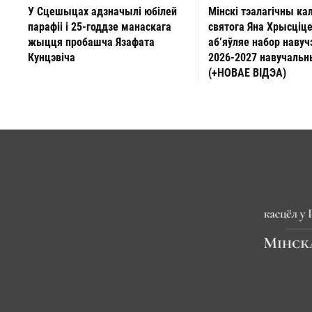
У Сцешыцах адзначылі юбілей
Мінскі тэалагічны ка
парафіі і 25-годдзе манаскага
святога Яна Хрысціц
жыцця пробашча Язафата
аб’яўляе набор навуч
Кунцэвіча
2026-2027 навучальн
(+НОВАЕ ВІДЭА)