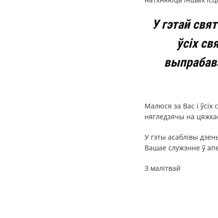
У гэтай свя
ўсіх св
выпрабава
Малюся за Вас і ўсіх 
нягледзячы на цяжкас
У гэты асаблівы дзен
Вашае служэнне ў апе
З малітвай