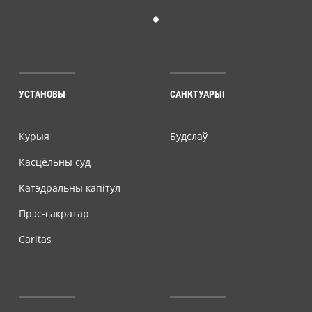
УСТАНОВЫ
САНКТУАРЫІ
Курыя
Будслаў
Касцёльны суд
Катэдральны капітул
Прэс-сакратар
Caritas