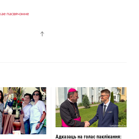
кае пасвячэнне
Адказаць на голас паклікання: