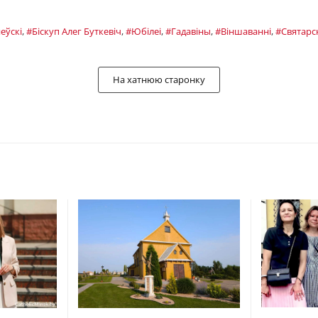
еўскі
,
#Біскуп Алег Буткевіч
,
#Юбілеі
,
#Гадавіны
,
#Віншаванні
,
#Святарс
На хатнюю старонку