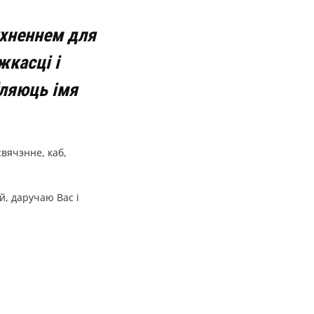
тхненнем для
жкасці і
ўляюць імя
свячэнне, каб,
й, даручаю Вас і