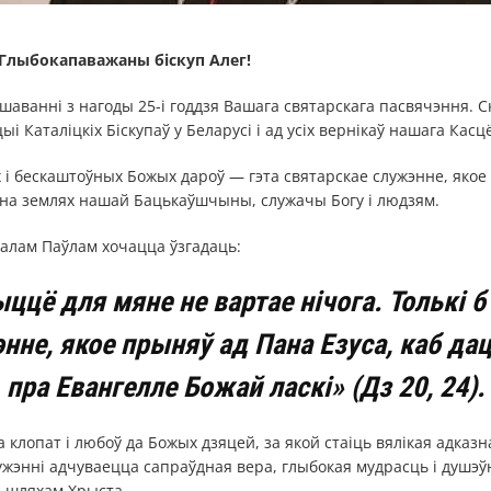
Глыбокапаважаны біскуп Алег!
ванні з нагоды 25-і годдзя Вашага святарскага пасвячэння. Ск
ыі Каталіцкіх Біскупаў у Беларусі і ад усіх вернікаў нашага Касц
 і бескаштоўных Божых дароў — гэта святарскае служэнне, якое
 на землях нашай Бацькаўшчыны, служачы Богу і людзям.
алам Паўлам хочацца ўзгадаць:
ццё для мяне не вартае нічога. Толькі б
энне, якое прыняў ад Пана Езуса, каб да
пра Евангелле Божай ласкі» (Дз 20, 24).
 клопат і любоў да Божых дзяцей, за якой стаіць вялікая адказ
жэнні адчуваецца сапраўдная вера, глыбокая мудрасць і душэў
і шляхам Хрыста.