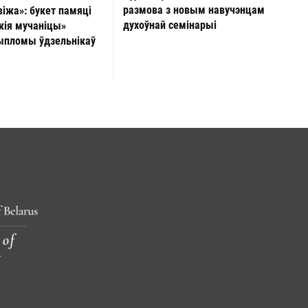
размова з новым навучэнцам
віжа»: букет памяці
духоўнай семінарыі
кія мучаніцы»
ыпломы ўдзельнікаў