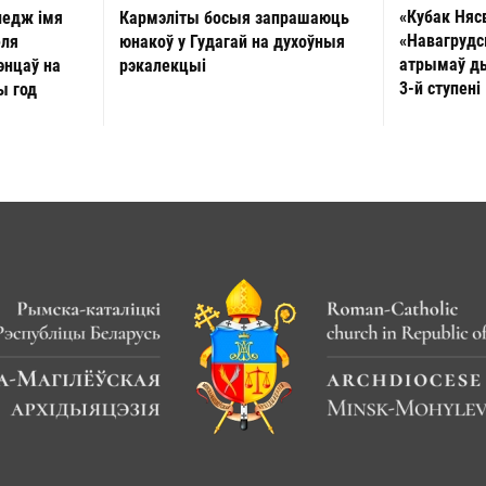
«Кубак Няс
ледж імя
Кармэліты босыя запрашаюць
«Навагрудс
еля
юнакоў у Гудагай на духоўныя
атрымаў д
энцаў на
рэкалекцыі
3-й ступені
ы год