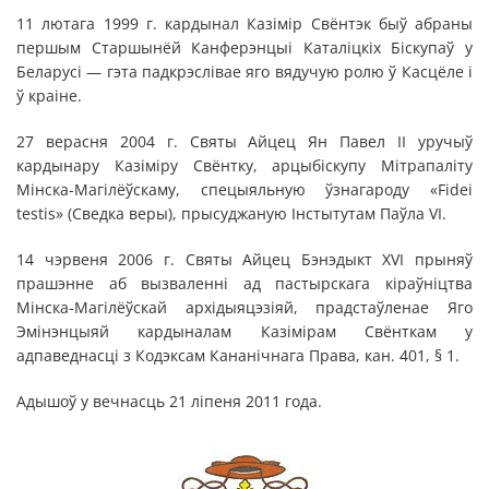
11 лютага 1999 г. кардынал Казімір Свёнтэк быў абраны
першым Старшынёй Канферэнцыі Каталіцкіх Біскупаў у
Беларусі — гэта падкрэслівае яго вядучую ролю ў Касцёле і
ў краіне.
27 верасня 2004 г. Святы Айцец Ян Павел ІІ уручыў
кардынару Казіміру Свёнтку, арцыбіскупу Мітрапаліту
Мінска-Магілёўскаму, спецыяльную ўзнагароду «Fidei
testis» (Сведка веры), прысуджаную Інстытутам Паўла VI.
14 чэрвеня 2006 г. Святы Айцец Бэнэдыкт XVI прыняў
прашэнне аб вызваленні ад пастырскага кіраўніцтва
Мінска-Магілёўскай архідыяцэзіяй, прадстаўленае Яго
Эмінэнцыяй кардыналам Казімірам Свёнткам у
адпаведнасці з Кодэксам Кананічнага Права, кан. 401, § 1.
Адышоў у вечнасць 21 ліпеня 2011 года.