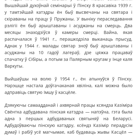
Вышэйшай духоўнай семінарыі ў Пінску 8 красавіка 1939 г.
у тамтэйшай катэдры ён быў высвечаны на святара і
скіраваны на працу ў Пружаны. У выніку пераследавання
рэлігіі ён быў арыштаваны і асуджаны на смерць. Два
месяцы знаходзіўся ў камеры смерці. Вайна, якая
распачалася ў 1941 г., перашкодзіла выканаць прысуд.
Аднак у 1944 г. малады святар зноў быў арыштаваны і
асуджаны на 10 гадоў лагераў, дзе цяжка працаваў
спачатку ў Сібіры, а потым за Палярным кругам у Інце каля
Варкуты.
Выйшаўшы на волю ў 1954 г., ён апынуўся ў Пінску.
Нарэшце настала доўгачаканая хвіліна, калі можна было
адправіць святую Імшу ў касцёле.
Дзякуючы самаадданай і ахвярнай працы ксяндза Казіміра
Свёнтка адбудавана пінская катэдра — напэўна, гэта была
адна з першых адбудаваных святыняў на Беларусі.
Адбудоўваючы пінскую катэдру, ксёндз Казімір перадусім
думаў і рабіў усё магчымае, каб будаваць жывы Касцёл —