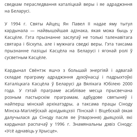
сведкам пераследвання каталіцкай веры і яе адраджэння
на Беларусі.
У 1994 г. Святы Айцец Ян Павел ІІ надае яму тытул
кардынала — найвышэйшая адзнака, якая можа быць у
Касцёле. Гэта прызнанне заслугаў не толькі таленавітага
святара і біскупа, але і мужнага сведкі веры. Гэта таксама
прызнанне пазіцыі Касцёла на Беларусі і ягонай ролі ў
сусветным Касцёле.
Кардынал Свёнтэк яшчэ з большай энергіяй і адвагай
складае праграму адраджэння духоўнасці і падрыхтоўкі
Каталіцкага Касцёла ў Беларусі да Вялікага Юбілею 2000
года. У гэтай праграме асаблівае месца прысвечана
розным пастырскім праграмам, адбудове святыняў і
найперш мінскай архікатэдры, а таксама працы Сіноду
Мінска-Магілёўскай архідыяцэзіі Пінскай і Віцебскай (якая
далучылася да Сіноду пасля яе ўтварэння) дыяцэзій, які
кардынал распачаў у 1996 г. Знамянальны дэвіз Сіноду:
«Усё аднавіць у Хрысце».