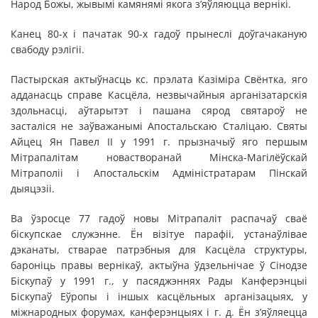
Народ Божы, жывымі камянямі якога з’яўляюцца вернікі.
Канец 80-х і пачатак 90-х гадоў прынеслі доўгачаканую
свабоду рэлігіі.
Пастырская актыўнасць кс. прэлата Казіміра Свёнтка, яго
адданасць справе Касцёла, незвычайныя арганізатарскія
здольнасці, аўтарытэт і пашана сярод святароў не
засталіся не заўважанымі Апостальскаю Сталіцаю. Святы
Айцец Ян Павел ІІ у 1991 г. прызначыў яго першым
Мітрапалітам новастворанай Мінска-Магілёўскай
Мітраполіі і Апостальскім Адміністратарам Пінскай
дыяцэзіі.
Ва ўзросце 77 гадоў новы Мітрапаліт распачаў сваё
біскупскае служэнне. Ён візітуе парафіі, устанаўлівае
дэканаты, стварае патрэбныя для Касцёла структуры,
бароніць правы вернікаў, актыўна ўдзельнічае ў Сінодзе
Біскупаў у 1991 г., у пасяджэннях Рады Канферэнцыі
Біскупаў Еўропы і іншых касцёльных арганізацыях, у
міжнародных форумах, канферэнцыях і г. д. Ён з’яўляецца