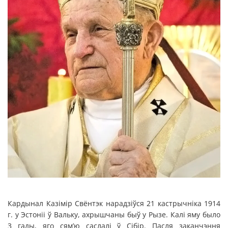
Кардынал Казімір Свёнтэк нарадзіўся 21 кастрычніка 1914
г. у Эстоніі ў Вальку, ахрышчаны быў у Рызе. Калі яму было
3 гады, яго сям’ю саслалі ў Сібір. Пасля заканчэння