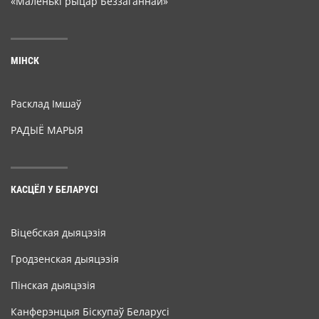
«Маленькі рыцар Беззаганнай»
МІНСК
Расклад Імшаў
РАДЫЁ МАРЫЯ
КАСЦЁЛ У БЕЛАРУСІ
Віцебская дыяцэзія
Гродзенская дыяцэзія
Пінская дыяцэзія
Канферэнцыя Біскупаў Беларусі