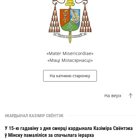
«Mater Misericordiae»
«Маці Міласэрнасці»
На хатнюю старонку
На верх
#КАРДЫНАЛ КАЗІМІР СВЁНТЭК
У 15-ю гадавіну з дня смерці кардынала Казіміра Свёнтэка
ў Мінску памаліліся за спачылага іерарха