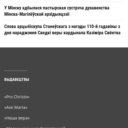
У Мінску адбылася пастырская сустрэча духавенства
Мінска-Магілёўскай архідыяцэзіі
Слова арцыбіскупа Станеўскага з нагоды 110-й гадавіны з
дня нараджэння Сведкі веры кардынала Казіміра Свёнтка
ВЫДАВЕЦТВЫ
«Pro Christo»
«Ave Maria»
«Наша вера»