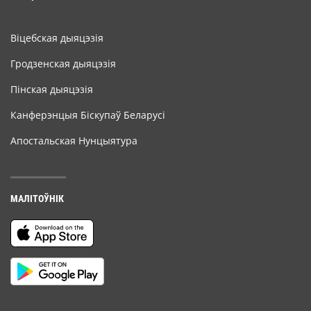
Віцебская дыяцэзія
Гродзенская дыяцэзія
Пінская дыяцэзія
Канферэнцыя Біскупаў Беларусі
Апостальская Нунцыятура
МАЛІТОЎНІК