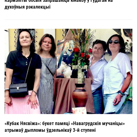
Кармэліты босыя запрашаюць юнакоў у Гудагай на
духоўныя рэкалекцыі
«Кубак Нясвіжа»: букет памяці «Навагрудскія мучаніцы»
атрымаў дыпломы ўдзельнікаў 3-й ступені