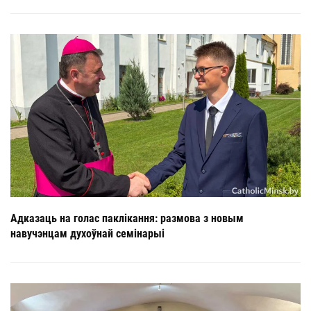
Адказаць на голас паклікання: размова з новым
навучэнцам духоўнай семінарыі