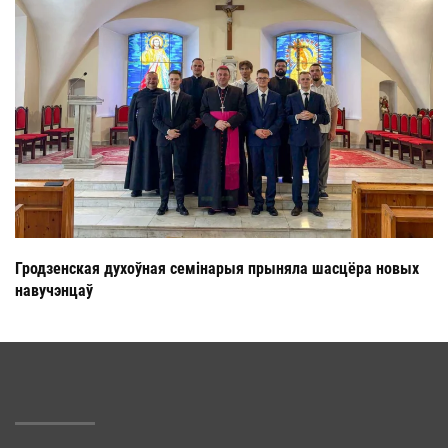
Гродзенская духоўная семінарыя прыняла шасцёра новых
навучэнцаў