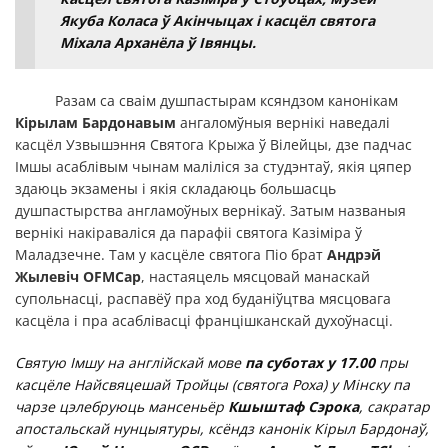
Якуба Коласа ў Акінчыцах і касцёл святога
Міхала Арханёла ў Івянцы.
Разам са сваім душпастырам ксяндзом канонікам
Кірылам Бардонавым
ангаломўныя вернікі наведалі
касцёл Узвышэння Святога Крыжа ў Вілейцы, дзе падчас
Імшы асаблівым чынам маліліся за студэнтаў, якія цяпер
здаюць экзамены і якія складаюць большасць
душпастырства англамоўных вернікаў. Затым названыя
вернікі накіраваліся да парафіі святога Казіміра ў
Маладзечне. Там у касцёле святога Піо брат
Андрэй
Жылевіч
OFMCap
, настаяцель мясцовай манаскай
супольнасці, распавёў пра ход буданіўцтва мясцовага
касцёла і пра асаблівасці францішканскай духоўнасці.
Святую Імшу на англійскай мове
па суботах у 17.00
пры
касцёле Найсвяцешай Тройцы (святога Роха) у Мінску па
чарзе цэлебруюць мансеньёр
Кшыштаф Сэрока
, сакратар
апостальскай нунцыятуры, ксёндз канонік Кірыл Бардонаў,