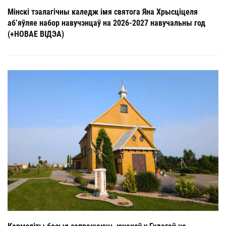
Мінскі тэалагічны каледж імя святога Яна Хрысціцеля
аб’яўляе набор навучэнцаў на 2026-2027 навучальны год
(+НОВАЕ ВІДЭА)