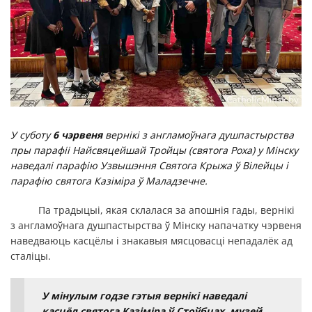
У суботу
6 чэрвеня
вернікі з англамоўнага душпастырства
пры парафіі Найсвяцейшай Тройцы (святога Роха) у Мінску
наведалі парафію Узвышэння Святога Крыжа ў Вілейцы і
парафію святога Казіміра ў Маладзечне.
Па традыцыі, якая склалася за апошнія гады, вернікі
з англамоўнага душпастырства ў Мінску напачатку чэрвеня
наведваюць касцёлы і знакавыя мясцовасці непадалёк ад
сталіцы.
У мінулым годзе гэтыя вернікі наведалі
касцёл святога Казіміра ў Стоўбцах, музей