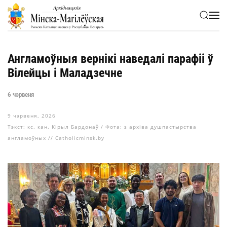
Skip to main content
Англамоўныя вернікі наведалі парафіі ў
Вілейцы і Маладзечне
6 чэрвеня
9 чэрвеня, 2026
Тэкст: кс. кан. Кірыл Бардонаў / Фота: з архіва душпастырства
англамоўных // Catholicminsk.by