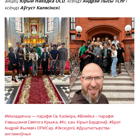
айцец
Юрый Находка OCD
, ксёндз
Андрэй Лысы TChr
і
ксёндз
Аўгуст Калясінскі
.
#Маладзечна — парафія Св. Казіміра
,
#Вілейка – парафія
Узвышэння Святога Крыжа
,
#Кс. кан. Кірыл Бардонаў
,
#Брат
Андрэй Жылевіч OFMCap
,
#Экскурсіі
,
#Душпастырства
англамоўных