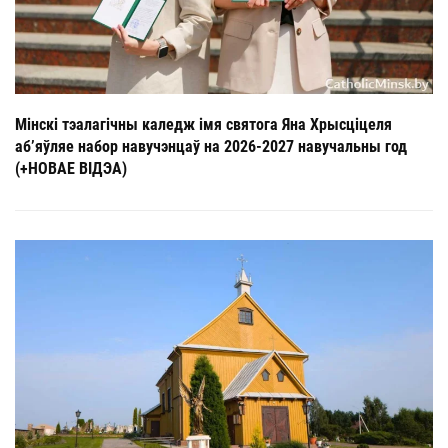
Мінскі тэалагічны каледж імя святога Яна Хрысціцеля
аб’яўляе набор навучэнцаў на 2026-2027 навучальны год
(+НОВАЕ ВІДЭА)