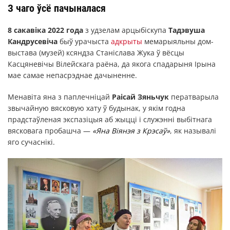
З чаго ўсё пачыналася
8 сакавіка 2022 года
з удзелам арцыбіскупа
Тадэвуша
Кандрусевіча
быў урачыста
адкрыты
мемарыяльны дом-
выстава (музей) ксяндза Станіслава Жука ў вёсцы
Касцяневічы Вілейскага раёна, да якога спадарыня Ірына
мае самае непасрэднае дачыненне.
Менавіта яна з паплечніцай
Раісай Зяньчук
ператварыла
звычайную вясковую хату ў будынак, у якім годна
прадстаўленая экспазіцыя аб жыцці і служэнні выбітнага
вясковага пробашча —
«Яна Віянэя з Крэсаў»
, як называлі
яго сучаснікі.