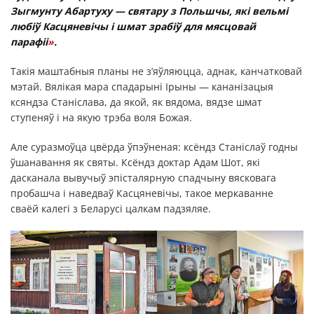
Зыгмунту Абартуху — святару з Польшчы, які вельмі
любіў Касцяневічы і шмат зрабіў для мясцовай
парафіі
»
.
Такія маштабныя планы не з’яўляюцца, аднак, канчатковай
мэтай. Вялікая мара спадарыні Ірыны — кананізацыя
ксяндза Станіслава, да якой, як вядома, вядзе шмат
ступеняў і на якую трэба воля Божая.
Але суразмоўца цвёрда ўпэўненая: ксёндз Станіслаў годны
ўшанавання як святы. Ксёндз доктар Адам Шот, які
дасканала вывучыў эпісталярную спадчыну вясковага
пробашча і наведваў Касцяневічы, такое меркаванне
сваёй калегі з Беларусі цалкам падзяляе.