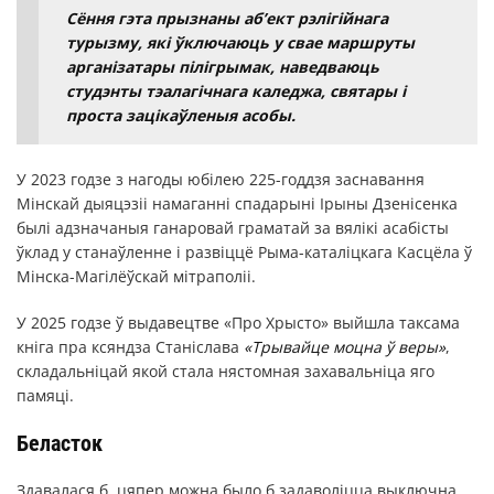
Сёння гэта прызнаны аб’ект рэлігійнага
турызму, які ўключаюць у свае маршруты
арганізатары пілігрымак, наведваюць
студэнты тэалагічнага каледжа, святары і
проста зацікаўленыя асобы.
У 2023 годзе з нагоды юбілею 225-годдзя заснавання
Мінскай дыяцэзіі намаганні спадарыні Ірыны Дзенісенка
былі адзначаныя ганаровай граматай за вялікі асабісты
ўклад у станаўленне і развіццё Рыма-каталіцкага Касцёла ў
Мінска-Магілёўскай мітраполіі.
У 2025 годзе ў выдавецтве «Про Хрысто» выйшла таксама
кніга пра ксяндза Станіслава
«Трывайце моцна ў веры»
,
складальніцай якой стала нястомная захавальніца яго
памяці.
Беласток
Здавалася б, цяпер можна было б задаволіцца выключна