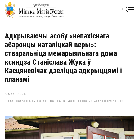
Skip to main content
Адкрываючы асобу «непахіснага
абаронцы каталіцкай веры»:
стваральніца мемарыяльнага дома
ксяндза Станіслава Жука ў
Касцяневічах дзеліцца адкрыццямі і
планамі
8 мая, 2026
Фота: catholic.by і з архіва Ірыны Дзенісенка // Catholicminsk.by