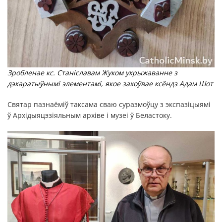
Зробленае кс. Станіславам Жуком укрыжаванне з
дэкаратыўнымі элементамі, якое захоўвае ксёндз Адам Шот
Святар пазнаёміў таксама сваю суразмоўцу з экспазіцыямі
ў Архідыяцэзіяльным архіве і музеі ў Беластоку.