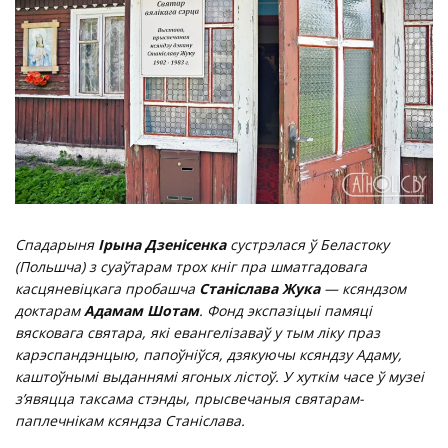
Спадарыня
Ірына Дзенісенка
сустрэлася ў Беластоку
(Польшча) з суаўтарам трох кніг пра шматгадовага
касцяневіцкага пробашча
Станіслава Жука
— ксяндзом
доктарам
Адамам Шотам
. Фонд экспазіцыі памяці
вясковага святара, які евангелізаваў у тым ліку праз
карэспандэнцыю, папоўніўся, дзякуючы ксяндзу Адаму,
каштоўнымі выданнямі ягоных лістоў. У хуткім часе ў музеі
з’явяцца таксама стэнды, прысвечаныя святарам-
паплечнікам ксяндза Станіслава.