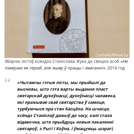
Зборнік лістоў ксяндза Станіслава Жука да свецкіх асоб
«Не
паміраю як герой, але жыву ў працы і змаганні»
, 2014 год
«
Чытаючы гэтыя лісты, мы прыйшлі да
высновы, што гэта варты выдання пласт
святарскай духоўнасці, духоўнасці чалавека,
які пражывае сваё святарства ў самоце,
турбуючыся пра стан Касцёла. На шчасце,
ксёндз Станіслаў дажыў да часу, калі стала
відавочна, што прыйдуць новыя пакаленні
святароў, з Рыгі і Коўна, і ўмацуюць шэрагі,