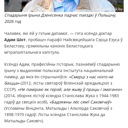
Спадарыня Ірына Дзенісенка падчас паездкі ў Польшчу,
2026 год
Чалавек, які ёй у гэтым дапамог, — гэта ксёндз доктар
Адам Шот
, пробашч парафіі Найсвяцейшага Сэрца Езуса ў
Беластоку, грэміяльны канонік Беластоцкага
мітрапалітальнага капітула.
Ксёндз Адам, прафесійны гісторык, пазнаёміў спадарыню
Ірыну з выданнямі польскага Інстытута нацыянальнай
памяці, да якіх ён спрычыніўся:
«Смерці з нас ніхто не
баіцца»
(2012, лісты святароў Віленскай архідыяцэзіі з
СССР),
«Не паміраю як герой, але жыву ў працы і змаганні»
(2014, зборнік лістоў ксяндза Станіслава Жука з 1944-1983
гадоў да свецкіх асоб),
«Бадзяжны лёс сям’і Саковічаў»
(Успаміны Вінцэнта, Матыльды і Альгерда Саковічаў з
1898-1970 гадоў; Лісты ксяндза Станіслава Жука да
Матыльды Саковіч).