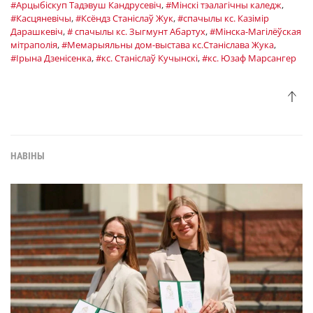
#Арцыбіскуп Тадэвуш Кандрусевіч
,
#Мінскі тэалагічны каледж
,
#Касцяневічы
,
#Ксёндз Станіслаў Жук
,
#спачылы кс. Казімір
Дарашкевіч
,
# спачылы кс. Зыгмунт Абартух
,
#Мінска-Магілёўская
мітраполія
,
#Мемарыяльны дом-выстава кс.Станіслава Жука
,
#Ірына Дзенісенка
,
#кс. Станіслаў Кучынскі
,
#кс. Юзаф Марсангер
НАВІНЫ