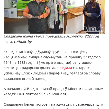
Спадарыні Ірына і Раіса праводзяць экскурсію, 2023 год.
Фота:
catholic.by
Ксёндз Станіслаў адбудаваў зруйнаваны касцёл у
Касцяневічах, ахвярна служыў там на працягу 37 гадоў: з
1946 па 1983 год — і ўжо пры жыцці меў рэпутацыю
святасці. Спадарыня Ірына, якая
ведала
святара з
успамінаў блізкіх людзей і парафіянаў, узялася за справу
захавання ягонай памяці.
А пачалося ўсё з дыпломнай працы ў Мінскім тэалагічным
каледжы імя святога Яна Хрысціцеля.
Спадарыня Ірына, гісторык па адукацыі, прызнаецца, што