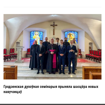
Гродзенская духоўная семінарыя прыняла шасцёра новых
навучэнцаў