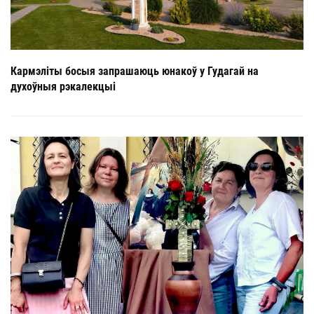
Кармэліты босыя запрашаюць юнакоў у Гудагай на
духоўныя рэкалекцыі