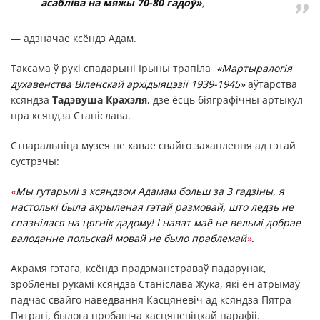
асабліва на мяжы 70-80 гадоў
»
,
— адзначае ксёндз Адам.
Таксама ў рукі спадарыні Ірыны трапіла
«Мартыралогія
духавенства Віленскай архідыяцэзіі 1939-1945»
аўтарства
ксяндза
Тадэвуша Крахэля
, дзе ёсць біяграфічны артыкул
пра ксяндза Станіслава.
Стваральніца музея не хавае свайго захаплення ад гэтай
сустрэчы:
«
Мы гутарылі з ксяндзом Адамам больш за 3 гадзіны, я
настолькі была акрыленая гэтай размовай, што ледзь не
спазнілася на цягнік дадому! І нават маё не вельмі добрае
валоданне польскай мовай не было праблемай
»
.
Акрамя гэтага, ксёндз прадэманстраваў падарунак,
зроблены рукамі ксяндза Станіслава Жука, які ён атрымаў
падчас свайго наведвання Касцяневіч ад ксяндза Пятра
Пятрагі, былога пробашча касцяневіцкай парафіі.