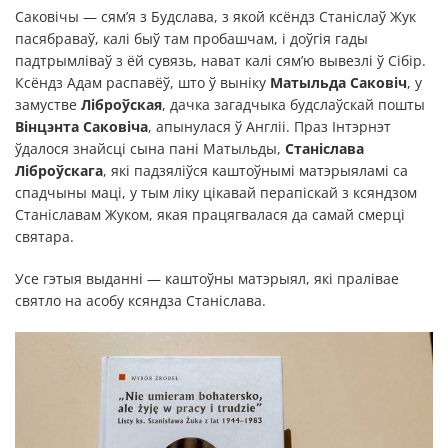
Саковічы — сям’я з Будслава, з якой ксёндз Станіслаў Жук
пасябраваў, калі быў там пробашчам, і доўгія гады
падтрымліваў з ёй сувязь, нават калі сям’ю вывезлі ў Сібір.
Ксёндз Адам распавёў, што ў выніку
Матыльда Саковіч
, у
замустве
Ліброўская
, дачка загадчыка будслаўскай пошты
Вінцэнта Саковіча
, апынулася ў Англіі. Праз Інтэрнэт
ўдалося знайсці сына пані Матыльды,
Станіслава
Ліброўскага
, які падзяліўся каштоўнымі матэрыяламі са
спадчыны маці, у тым ліку цікавай перапіскай з ксяндзом
Станіславам Жуком, якая працягвалася да самай смерці
святара.
Усе гэтыя выданні — каштоўны матэрыял, які пралівае
святло на асобу ксяндза Станіслава.