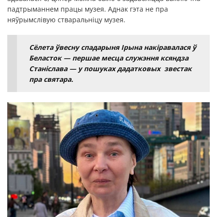
падтрыманнем працы музея. Аднак гэта не пра
няўрымслівую стваральніцу музея.
Сёлета ўвесну спадарыня Ірына накіравалася ў
Беласток — першае месца служэння ксяндза
Станіслава — у пошуках дадатковых звестак
пра святара.