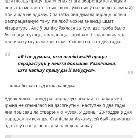
ідэя пісаць працу пра «непахіснага абаронцу каталіцкай
веры» (а менавіта гэтыя словы ўжытыя ў назве дыпломнай)
прыйшла не адразу. Спачатку яна думала абраць больш
распрацаваную тэму, па якой можна знайсці шмат
літаратуры. Але ў выніку ўзялася за тую, дзе трэба было
бясконца шукаць, працаваць з архівамі і задавольвацца
напачатку скупымі звесткамі. Сышло на гэта два гады.
«
Я і не думала, што вынікі маёй працы
перарастуць у нешта большае. Разлічвала,
што напішу працу ды й забудуся
»
,
— кажа былая студэнтка каледжа.
Аднак Божы Провід распарадзіўся іначай, і спадарыня
Ірына не спынілася на дасягнутым: наступныя два гады
яна прысвяціла стварэнню музея. У дзень 120-годдзя з дня
нараджэння ксяндза Станіслава Жука музей быў асвячаны і
адчыніў свае дзверы для наведвальнікаў.