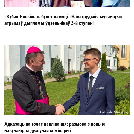
«Кубак Нясвіжа»: букет памяці «Навагрудскія мучаніцы»
атрымаў дыпломы ўдзельнікаў 3-й ступені
Адказаць на голас паклікання: размова з новым
навучэнцам духоўнай семінарыі