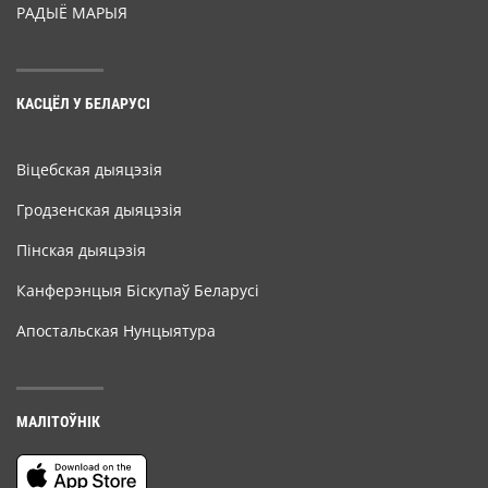
РАДЫЁ МАРЫЯ
КАСЦЁЛ У БЕЛАРУСІ
Віцебская дыяцэзія
Гродзенская дыяцэзія
Пінская дыяцэзія
Канферэнцыя Біскупаў Беларусі
Апостальская Нунцыятура
МАЛІТОЎНІК