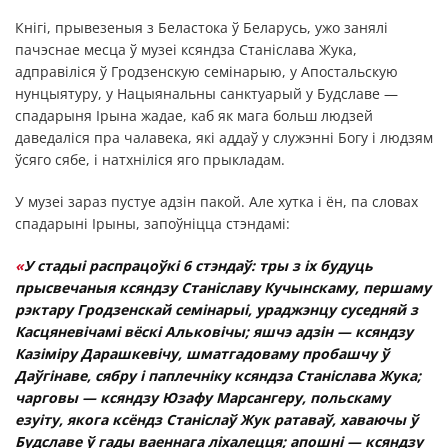
Кнігі, прывезеныя з Беластока ў Беларусь, ужо занялі
пачэснае месца ў музеі ксяндза Станіслава Жука,
адправіліся ў Гродзенскую семінарыю, у Апостальскую
нунцыятуру, у Нацыянальны санктуарый у Будславе —
спадарыня Ірына жадае, каб як мага больш людзей
даведаліся пра чалавека, які аддаў у служэнні Богу і людзям
ўсяго сябе, і натхніліся яго прыкладам.
У музеі зараз пустуе адзін пакой. Але хутка і ён, па словах
спадарыні Ірыны, запоўніцца стэндамі:
«
У стадыі распрацоўкі 6 стэндаў: тры з іх будуць
прысвечаныя ксяндзу Станіславу Кучынскаму, першаму
рэктару Гродзенскай семінарыі, ураджэнцу суседняй з
Касцяневічамі вёскі Альковічы; яшчэ адзін — ксяндзу
Казіміру Дарашкевічу, шматгадоваму пробашчу ў
Даўгінаве, сябру і паплечніку ксяндза Станіслава Жука;
чарговы — ксяндзу Юзафу Марсангеру, польскаму
езуіту, якога ксёндз Станіслаў Жук ратаваў, хаваючы ў
Будславе ў гады ваеннага ліхалецця; апошні — ксяндзу