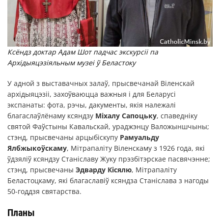
Ксёндз доктар Адам Шот падчас экскурсіі па
Архідыяцэзіяльным музеі ў Беластоку
У адной з выставачных залаў, прысвечанай Віленскай
архідыяцэзіі, захоўваюцца важныя і для Беларусі
экспанаты: фота, рэчы, дакументы, якія належалі
благаслаўлёнаму ксяндзу
Міхалу Сапоцьку
, спаведніку
святой Фаўстыны Кавальскай, ураджэнцу Валожыншчыны;
стэнд, прысвечаны арцыбіскупу
Рамуальду
Ялбжыкоўскаму
, Мітрапаліту Віленскаму з 1926 года, які
ўдзяліў ксяндзу Станіславу Жуку прэзбітэрскае пасвячэнне;
стэнд, прысвечаны
Эдварду Кісялю
, Мітрапаліту
Беластоцкаму, які благаславіў ксяндза Станіслава з нагоды
50-годдзя святарства.
Планы